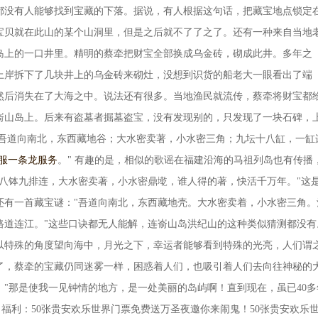
都没有人能够找到宝藏的下落。据说，有人根据这句话，把藏宝地点锁定
宝贝就在此山的某个山洞里，但是之后就不了了之了。还有一种来自当地
岛上的一口井里。精明的蔡牵把财宝全部换成乌金砖，砌成此井。多年之
上岸拆下了几块井上的乌金砖来砌灶，没想到识货的船老大一眼看出了端
然后消失在了大海之中。说法还有很多。当地渔民就流传，蔡牵将财宝都
嵛山岛上。后来有盗墓者掘墓盗宝，没有发现别的，只发现了一块石碑，
"吾道向南北，东西藏地谷；大水密卖著，小水密三角；九坛十八缸，一缸
开服一条龙服务
。" 有趣的是，相似的歌谣在福建沿海的马祖列岛也有传播
缸八钵九排连，大水密卖著，小水密鼎墘，谁人得的著，快活千万年。"这
还有一首藏宝谜："吾道向南北，东西藏地壳。大水密卖着，小水密三角。
路道连江。"这些口诀都无人能解，连嵛山岛洪纪山的这种类似猜测都没有
以特殊的角度望向海中，月光之下，幸运者能够看到特殊的光亮，人们谓
了，蔡牵的宝藏仍同迷雾一样，困惑着人们，也吸引着人们去向往神秘的
"那是使我一见钟情的地方，是一处美丽的岛屿啊！直到现在，虽已40多
 福利：50张贵安欢乐世界门票免费送万圣夜邀你来闹鬼！50张贵安欢乐