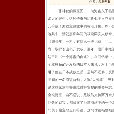
作者：
天龙开服…
一张神秘的藏宝图，一句海盗头子临刑
多人的眼中，这种传奇与历险似乎只存在
几乎成了海盗宝藏故事的标准形象。殊不
这其中，清朝嘉庆年间的福建同安人蔡牵，
（1946年）一栏，有这么一段记载："
意，取得嵛山岛开发权。翌年，岩田幸雄被
题目叫《一个海盗的自述》。在回忆录中
个取得岛屿开发权的日本人来说，对于当
引了他在日本战败之后，居然不还乡，反
年间的一名海盗首领，人称"大出海"。当
是这些家族能够继续维持贸易的重要标志
金银财宝，自不必说，足以能支持两万余
巨数的财宝，都藏在了台湾海峡中的一个岛
句关于藏宝地点的暗语。这句话被福建福鼎