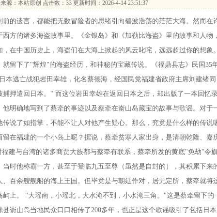
来源：本站原创 点击数：
33 更新时间：2026-4-14 23:51:37
前的遗言，都能把无数冒险者的思绪引向碧波浩荡的茫茫大海。然而在
于西方的诸多海盗故事里。《金银岛》和《加勒比海盗》里的故事和人物
知，在中国历史上，海盗们在大海上掀起的风云叱咤，远远超过你的想象
就留下了"辉煌"的海盗经历，和神秘的宝藏传说。《福鼎县志》民国35
……日本逃亡战犯岩田幸雄，化名蔡德海，经国民党福建省政府主席刘建绪同
捕押遣回日本。" 而这位岩田幸雄在返回日本之后，却出版了一本回忆
，他明确地写到了蔡牵的事迹以及蔡牵在嵛山岛藏宝的故事与歌谣。对于
地传说了如指掌，不能不让人对他产生疑心。那么，究竟是什么样的传说
而留在福建的一个小岛上呢？据说，蔡牵贫寒人家出身，是清朝乾隆、嘉
时福建与台湾的诸多商贾大族都与蔡牵有联系，蔡牵所发的黄底"免劫"令
。当时他称霸一方，甚至于登临九五至尊（虽然是自封的），其积累下来
人、百余艘舰船的海上王国。但毕竟是与朝廷作对，居无定所，蔡牵就将
屿上。 "大瑶南，小瑶北，大水淹不到，小水淹三角。"这是蔡牵留下的
县嵛山岛当地民众口口相传了200多年，也正是这个歌谣吸引了包括日本