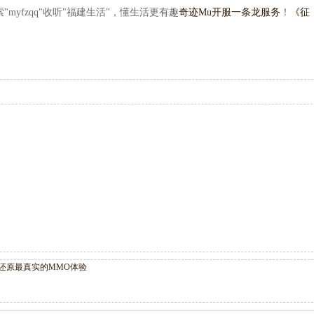
myfzqq"收听"福建生活"，懂生活更有趣
奇迹Mu开服一条龙服务
！
《征
还原最真实的MMO体验