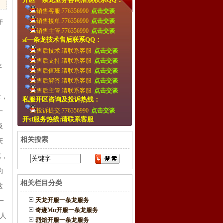
销售客服:776356990
点击交谈
销售接单:776356990
点击交谈
许
销售主管:776356990
点击交谈
，
sf一条龙技术售后联系QQ：
售后技术:请联系客服
点击交谈
。
售后支持:请联系客服
点击交谈
年
售后值班:请联系客服
点击交谈
售后解答:请联系客服
点击交谈
售后主管:请联系客服
点击交谈
录，
私服开区咨询及投诉热线：
投诉提交:776356990
点击交谈
一
开sf服务热线:请联系客服
吸
相关搜索
庆
旗，
的
相关栏目分类
这
天龙开服一条龙服务
一
奇迹Mu开服一条龙服务
人
烈焰开服一条龙服务