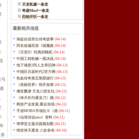
天龙私服一条龙
在
奇迹Musf一条龙
老
烈焰开区一条龙
最新相关信息
海盗自述牵出传奇故事
(
04-14
)
给
同名改编页游《镇魔曲
(
04-14
)
上
《天堂II》经典回顾贰
(
04-14
)
中国工程机械一股决战
(
04-14
)
连
地下城堡2同人文章旧神
(
04-13
)
，
中国区石器时代2官方网
(
04-13
)
热血传奇第五期星级行
(
04-13
)
是马
《美丽世界》韩开发商
(
04-13
)
酒
佛音飘渺 天龙八部女玩
(
04-12
)
。
《倚天剑与屠龙刀》娥
(
04-12
)
网游产业发展,重在加强
(
04-12
)
之
手游MOBA市场乱斗《虚
(
04-11
)
大
《仙境传说zero》资料
(
04-11
)
弹弹堂主题乐园规划图
(
04-11
)
年
绝技倚天屠龙 八款各有
(
04-10
)
世界