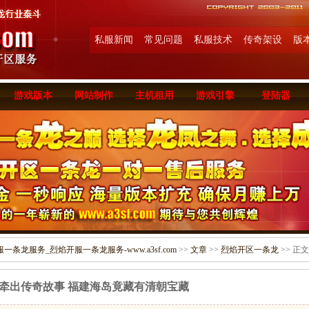
私服新闻
常见问题
私服技术
传奇架设
版
游戏版本
网站制作
主机租用
游戏引擎
登陆器
条龙服务_烈焰开服一条龙服务-www.a3sf.com
>>
文章
>>
烈焰开区一条龙
>> 正文
牵出传奇故事 福建海岛竟藏有清朝宝藏