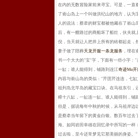
在内的无数冒险家前来寻宝。可是，一直
了嵛山岛上一个叫做洪纪山的地方，认为
人的说法：蔡牵的财宝都被他藏在了嵛山
后，有一艘路过的商船坏了船灶，伙夫就
倪，当天就让人把井上所有的砖都起走，
妻子做了陪葬
天龙开服一条龙服务
，埋在
书一个大大的"宝"字，下面有一些小字：
一缸；谁人能得到，铺路到连江
奇迹Mu
内容与嵛山岛的类似："芹囝芹连连，七
祖列岛北竿岛的藏宝口诀。在马祖东引，
樟十八缸，一缸连一缸。谁人能得到，铺
但是，据说每年中秋的时候，从马祖岸边
是蔡牵当年留下的黄金白银。数百年过去
海。如同岩田幸雄在回忆录中所写的一样：
过去啦，至今还常梦见它那美丽的身姿。"