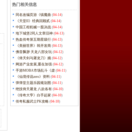
热门相关信息
同名改编页游《镇魔曲
(
04-14
)
《天堂II》经典回顾贰
(
04-14
)
中国工程机械一股决战
(
04-14
)
地下城堡2同人文章旧神
(
04-13
)
热血传奇第五期星级行
(
04-13
)
《美丽世界》韩开发商
(
04-13
)
佛音飘渺 天龙八部女玩
(
04-12
)
《倚天剑与屠龙刀》娥
(
04-12
)
网游产业发展,重在加强
(
04-12
)
手游MOBA市场乱斗《虚
(
04-11
)
《仙境传说zero》资料
(
04-11
)
弹弹堂主题乐园规划图
(
04-11
)
绝技倚天屠龙 八款各有
(
04-10
)
《传奇大亨》白手起家
(
04-10
)
传奇私服武士PK攻略
(
04-10
)