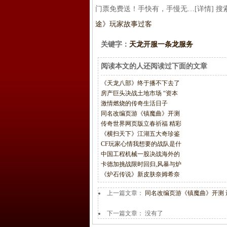
门票免费送！手快有，手慢无…[详情] 搜索"
途》玩家故事过客
关键字：
天龙开服一条龙服务
阅读本文的人还阅读过下面的文章
《天龙八部》终于播不下去了
房产巨头决战土地市场 “资本
激情燃烧的传奇生活日子
同名改编页游《镇魔曲》开测
传奇世界网页版立春祈福 精彩
《横扫天下》江湖五大奇珍鉴
CF玩家心情我想要的战队是什
中国工程机械一股决战海外的
卡德加挑战限时回归,风暴与炉
《炉石传说》新皮肤奈姆希奈
上一篇文章：
同名改编页游《镇魔曲》开测 
下一篇文章： 没有了