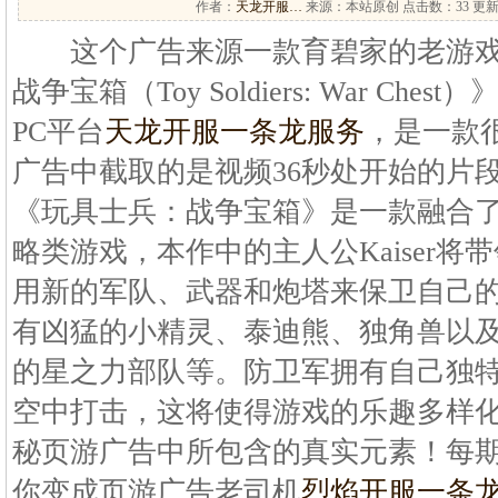
作者：
天龙开服…
来源：本站原创 点击数：
33 更新
这个广告来源一款育碧家的老游戏
战争宝箱（Toy Soldiers: War Ch
PC平台
天龙开服一条龙服务
，是一款
广告中截取的是视频36秒处开始的片
《玩具士兵：战争宝箱》是一款融合
略类游戏，本作中的主人公Kaiser
用新的军队、武器和炮塔来保卫自己
有凶猛的小精灵、泰迪熊、独角兽以及芭比娃
的星之力部队等。防卫军拥有自己独
空中打击，这将使得游戏的乐趣多样
秘页游广告中所包含的真实元素！每
你变成页游广告老司机
烈焰开服一条