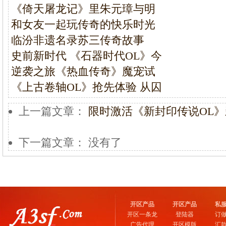
《倚天屠龙记》里朱元璋与明
和女友一起玩传奇的快乐时光
临汾非遗名录苏三传奇故事
史前新时代 《石器时代OL》今
逆袭之旅《热血传奇》魔宠试
《上古卷轴OL》抢先体验 从囚
上一篇文章：
限时激活《新封印传说OL》
下一篇文章： 没有了
开区产品
开区产品
私
开区一条龙
登陆器
订
广告代理
开区模版
汇