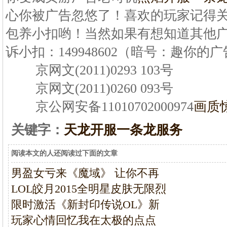
心你被广告忽悠了！喜欢的玩家记得关
包养小扣哟！当然如果有想知道其他
诉小扣：149948602（暗号：趣你的广告）
京网文(2011)0293 103号
京网文(2011)0260 093号
京公网安备11010702000974
画质
关键字：
天龙开服一条龙服务
阅读本文的人还阅读过下面的文章
男盈女亏来《魔域》 让你不再
LOL皎月2015全明星皮肤无限烈
限时激活《新封印传说OL》新
玩家心情回忆我在太极的点点