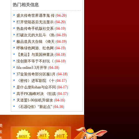
热门相关信息
盛大传奇世界遇李鬼 传
(
04-20
)
打开登陆器后无法显示
(
04-20
)
热血传奇手机版社交系
(
04-19
)
打破次元的大乱斗 《热
(
04-19
)
极品道具大合辑 《倚天
(
04-19
)
呼唤绿色网游、红色网
(
04-19
)
【奥运】与英国神童决
(
04-18
)
没创新不等于不好玩《
(
04-18
)
fifa online3 3月开学
(
04-18
)
37金装传奇部分区服1月
(
04-18
)
《密传》进军影院 《十
(
04-17
)
是什么使Rohan与众不同
(
04-17
)
高手PK巅峰对决 《狂战
(
04-17
)
天道盟1-90挂机升级攻
(
04-16
)
《石器Q传》“新起点”
(
04-16
)
类
素
本