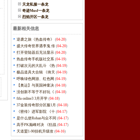
天龙私服一条龙
奇迹Musf一条龙
烈焰开区一条龙
最新相关信息
逆袭之旅《热血传奇》
(
04-20
)
盛大传奇世界遇李鬼 传
(
04-20
)
打开登陆器后无法显示
(
04-20
)
热血传奇手机版社交系
(
04-19
)
打破次元的大乱斗 《热
(
04-19
)
极品道具大合辑 《倚天
(
04-19
)
呼唤绿色网游、红色网
(
04-19
)
【奥运】与英国神童决
(
04-18
)
没创新不等于不好玩《
(
04-18
)
fifa online3 3月开学
(
04-18
)
37金装传奇部分区服1月
(
04-18
)
《密传》进军影院 《十
(
04-17
)
是什么使Rohan与众不同
(
04-17
)
高手PK巅峰对决 《狂战
(
04-17
)
天道盟1-90挂机升级攻
(
04-16
)