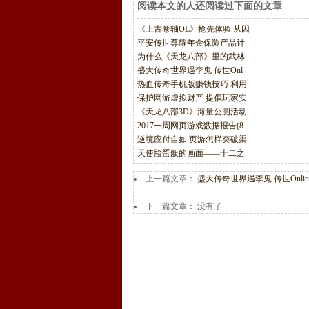
阅读本文的人还阅读过下面的文章
《上古卷轴OL》抢先体验 从囚
平安传世尊耀年金保险产品计
为什么《天龙八部》里的武林
盛大传奇世界遇李鬼 传世Onl
热血传奇手机版赚钱技巧 利用
保护网游虚拟财产 提倡玩家实
《天龙八部3D》海量公测活动
2017一周网页游戏数据报告(8
逆境应付自如 页游怎样突破渠
天使脸蛋般的画面——十二之
上一篇文章：
盛大传奇世界遇李鬼 传世Onli
下一篇文章： 没有了