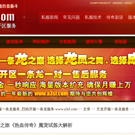
私服新闻
常见问题
私服技术
传奇架设
版
游戏版本
网站制作
主机租用
游戏引擎
登陆器
条龙服务_烈焰开服一条龙服务-www.a3sf.com
>>
文章
>>
天龙开服一条龙服务
>>
之旅《热血传奇》魔宠试炼大解析