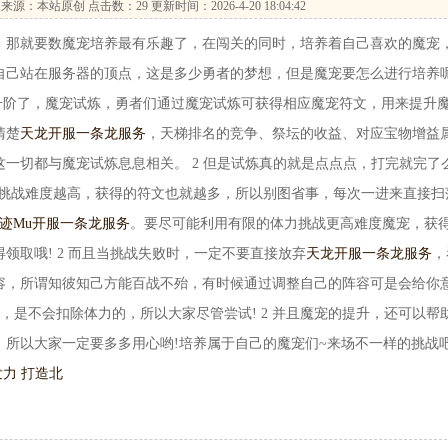
来源：本站原创 点击数：
29 更新时间：2026-4-20 18:04:42
那就要数魔宠培养最有乐趣了，在闯关的同时，培养着自己喜欢的魔宠
自己站在服务器的顶点，这是多少勇者的梦想，但是魔宠要怎么进行培养呢
升阶了，魔宠试炼，勇者们通过魔宠试炼可获得相应魔宠符文，用来提升
清楚
天龙开服一条龙服务
，天梯排名的竞争、祭坛的收益、对应宝物增益
一切都与魔宠试炼息息相关。 2 但是试炼真的就是点点点，打完就完了么
，挑战难度越高，获得的符文也就越多，所以别图省事，每次一进来直接扫
迹Mu开服一条龙服务
。要尽可能利用有限的体力挑战更高难度魔宠，获
领取哦! 2 而且当挑战失败时，一定不要直接放弃
天龙开服一条龙服务
，
容，所谓知彼知己方能百战不殆，有时候通过调整自己的阵容可是会给你
，是不会扣除体力的，所以大家尽管尝试! 2 并且魔宠的提升，还可以帮
所以大家一定要多多用心哟!培养属于自己的魔宠们~来场不一样的挑战吧
力 打造北