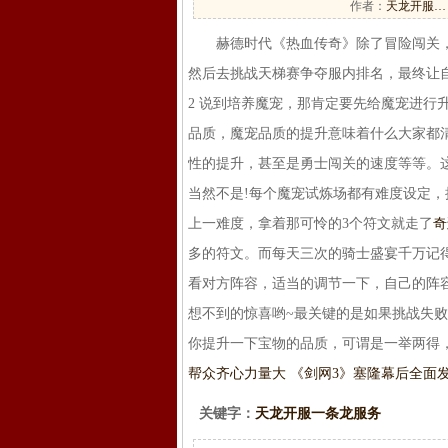
作者：
天龙开服…
赫德时代《热血传奇》除了冒险闯关，
然后去挑战天梯赛争夺服内排名，最终让
2 说到培养魔宠，那肯定要先给魔宠进行
品质，魔宠品质的提升意味着什么大家都
性的提升，甚至是勇士闯关的速度等等。这
当然不是!每个魔宠试炼场都有难度设定
上一难度，拿着那可怜的3个符文就走了
奇
多的符文。而每天三次的骑士盛宴千万记得
看对方阵容，适当的调节一下，自己的阵
想不到的惊喜哟~最关键的是如果挑战失败
你提升一下宝物的品质，可谓是一举两得，
帮众齐心力量大 《剑网3》
塞隆幕后全面发
关键字：
天龙开服一条龙服务