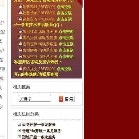
销售客服:776356990
点击交谈
销售接单:776356990
点击交谈
，
销售主管:776356990
点击交谈
?
sf一条龙技术售后联系QQ：
售后技术:请联系客服
点击交谈
魔宠
售后支持:请联系客服
点击交谈
属
售后值班:请联系客服
点击交谈
售后解答:请联系客服
点击交谈
?
售后主管:请联系客服
点击交谈
荡
私服开区咨询及投诉热线：
投诉提交:776356990
点击交谈
得更
开sf服务热线:请联系客服
看
相关搜索
意
助
!
相关栏目分类
天龙开服一条龙服务
奇迹Mu开服一条龙服务
烈焰开服一条龙服务