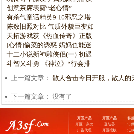
创意茶席表露“老心情”
有杀气童话精英9-10邪恶之塔
陈数旧照对比 气质外貌巨变如
天拓游戏获《热血传奇》正版
[心情]偷菜的诱惑 妈妈也能迷
十二小说新神雕侠侣(一)-初遇
斗智又斗勇 《神泣》“行会排
上一篇文章：
散人合击今日开服，散人的
下一篇文章： 没有了
开区产品
开区产品
私
开区一条龙
登陆器
订
广告代理
开区模版
汇