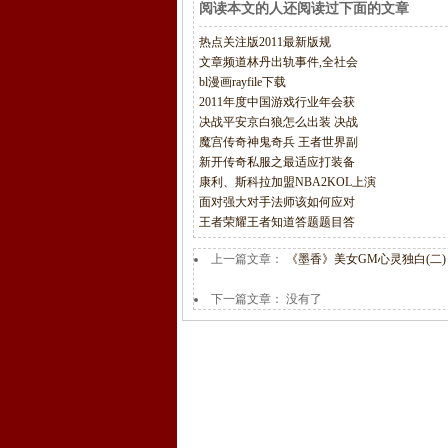
阅读本文的人还阅读过下面的文章
热点关注版2011最新版规
文章频道林丹出轨事件,全社会
bl漫画rayfile下载
2011年度中国游戏行业年会获
决战平安京白狼怎么出装 决战
魔宫传奇神鬼奇兵 王者世界副
新开传奇私服之最适应打装备
康利、斯科拉加盟NBA2KOL上演
面对强大对手法师该如何应对
王者荣耀王者知道答题题目答
上一篇文章：
《墨香》美女GM心灵独白(二)
下一篇文章： 没有了