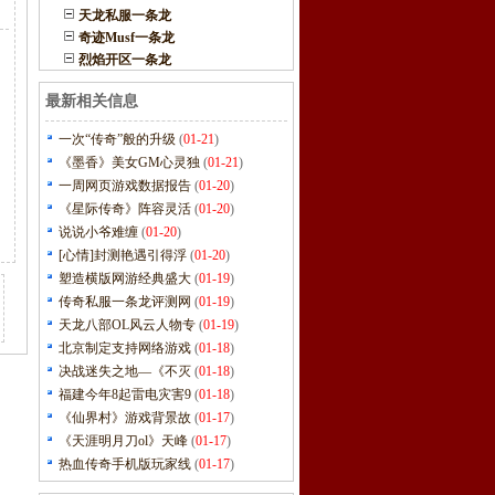
天龙私服一条龙
奇迹Musf一条龙
烈焰开区一条龙
最新相关信息
一次“传奇”般的升级
(
01-21
)
《墨香》美女GM心灵独
(
01-21
)
一周网页游戏数据报告
(
01-20
)
《星际传奇》阵容灵活
(
01-20
)
说说小爷难缠
(
01-20
)
[心情]封测艳遇引得浮
(
01-20
)
塑造横版网游经典盛大
(
01-19
)
传奇私服一条龙评测网
(
01-19
)
天龙八部OL风云人物专
(
01-19
)
北京制定支持网络游戏
(
01-18
)
决战迷失之地—《不灭
(
01-18
)
福建今年8起雷电灾害9
(
01-18
)
《仙界村》游戏背景故
(
01-17
)
《天涯明月刀ol》天峰
(
01-17
)
热血传奇手机版玩家线
(
01-17
)