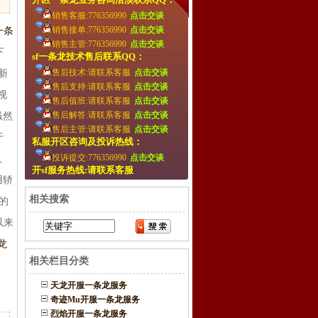
销售客服:776356990
点击交谈
销售接单:776356990
点击交谈
一条
销售主管:776356990
点击交谈
下
sf一条龙技术售后联系QQ：
售后技术:请联系客服
点击交谈
新
售后支持:请联系客服
点击交谈
视
售后值班:请联系客服
点击交谈
售后解答:请联系客服
点击交谈
虽然
售后主管:请联系客服
点击交谈
于
私服开区咨询及投诉热线：
投诉提交:776356990
点击交谈
、
开sf服务热线:请联系客服
用轿
相关搜索
的
以来
龙
相关栏目分类
天龙开服一条龙服务
奇迹Mu开服一条龙服务
烈焰开服一条龙服务