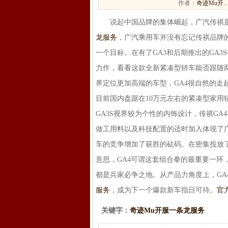
作者：
奇迹Mu开
说起中国品牌的集体崛起，广汽传祺是一
龙服务
，广汽乘用车并没有忘记传祺品牌
一个目标。在有了GA3和后期推出的GA
力作，看看这款全新紧凑型轿车能否跟随两款
界定位更加高端的车型，GA4很自然的走
目前国内盘踞在10万元左右的紧凑型家用
GA3S视界较为个性的内饰设计，传祺G
做工用料以及科技配置的适时加入体现了
车的竞争增加了获胜的砝码。在密集投放了G
意思，GA4可谓这套组合拳的最重要一环
都是兵家必争之地。从产品力角度上，GA4拥
服务
，成为下一个爆款新车指日可待。
官
关键字：
奇迹Mu开服一条龙服务