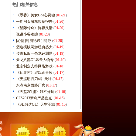
热门相关信息
《墨香》美女GM心灵独
(
01-21
)
一周网页游戏数据报告
(
01-20
)
《星际传奇》阵容灵活
(
01-20
)
说说小爷难缠
(
01-20
)
[心情]封测艳遇引得浮
(
01-20
)
塑造横版网游经典盛大
(
01-19
)
传奇私服一条龙评测网
(
01-19
)
天龙八部OL风云人物专
(
01-19
)
北京制定支持网络游戏
(
01-18
)
《仙界村》游戏背景故
(
01-17
)
《天涯明月刀ol》天峰
(
01-17
)
东湖南京西路厂房
(
01-17
)
《天堂2血盟》好不好玩
(
01-16
)
CES2013新奇产品盘点
(
01-16
)
《SD敢达OL》天空圣域
(
01-15
)
类
素
本