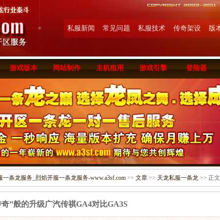
私服新闻
常见问题
私服技术
传奇架设
版
游戏版本
网站制作
主机租用
游戏引擎
登陆器
条龙服务_烈焰开服一条龙服务-www.a3sf.com
>>
文章
>>
天龙私服一条龙
>> 正文
传奇”般的升级广汽传祺GA4对比GA3S