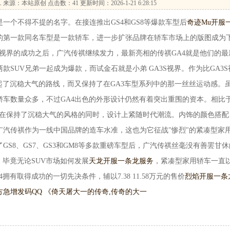
…
来源：本站原创 点击数：
41 更新时间：2026-1-21 6:28:15
个不得不提的名字。在接连推出GS4和GS8等爆款车型后
奇迹Mu开服
的第一款同名车型是一款轿车，进一步扩张品牌在轿车市场上的版图成为
3S视界的成功之后，广汽传祺继续发力，最新亮相的传祺GA4就是他们的最
SUV兄弟一起成为爆款，而试金石就是小弟 GA3S视界。作为比GA3S
起了沉稳大气的路线，而又保持了在GA3车型系列中的那一丝丝运动感。
轿车数量众多，不过GA4出色的外形设计仍然有着突出重围的资本。相比
A4在保持了沉稳大气的风格的同时，设计上紧随时代潮流。内饰的颜色搭配
广汽传祺作为一线中国品牌的造车水准，这也为它征战"惨烈"的紧凑型家
S8、GS7、GS3和GM8等多款重磅车型后，广汽传祺丝毫没有善罢甘休
，毕竟无论SUV市场如何发展
天龙开服一条龙服务
，紧凑型家用轿车一直
有取得成功的一切先决条件，辅以7.38 11.58万元的售价
烈焰开服一条
方急增发码QQ 《倚天屠
大一的传奇,传奇的大一