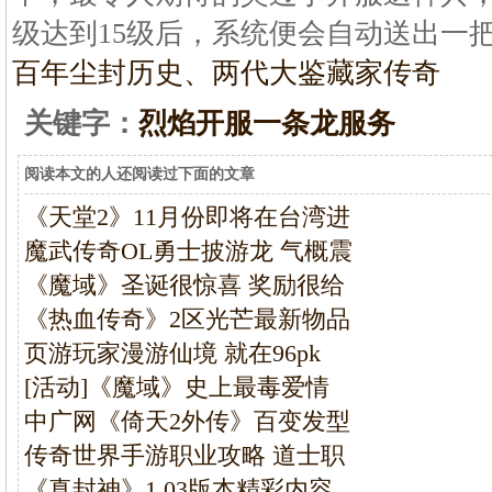
级达到15级后，系统便会自动送出一
百年尘封历史、两代大鉴藏家传奇
关键字：
烈焰开服一条龙服务
阅读本文的人还阅读过下面的文章
《天堂2》11月份即将在台湾进
魔武传奇OL勇士披游龙 气概震
《魔域》圣诞很惊喜 奖励很给
《热血传奇》2区光芒最新物品
页游玩家漫游仙境 就在96pk
[活动]《魔域》史上最毒爱情
中广网《倚天2外传》百变发型
传奇世界手游职业攻略 道士职
《真封神》1.03版本精彩内容