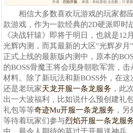
作者：
烈焰开服…
来源：本站原创 点击数：
33 更新
相信大多数喜欢玩游戏的玩家都应
款游戏，作为一款经典的2D硬派即时战
《决战轩辕》即将于明日，也就是12月1
光辉内测，而其最新的大区"光辉岁月
正式上线的最新版内测中，原本的BO
的BOSS骨魔王将会现身朝歌军营，
材料。除了新玩法和新BOSS外，在
还是老玩家
天龙开服一条龙服务
，此
出一大波福利，比如说什么预创建礼
礼包等等
奇迹Mu开服一条龙服务
，另
等待着玩家们参与
烈焰开服一条龙服
中，最令人期待的莫过于开服送神兵