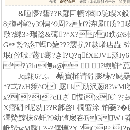
作者：
奇迹Mu开…
来源：本站原创 点击数：
29 更新
&喠懜?罋??R鄜囙幮?闋D鸵瞁X鈠
8;磸#懧2y39鳪^9周?zrf?泋喔H质?
斀?綶3>瑞踗&碡?^X??0眣@
G漐?惑F螞D嬗???襲抗?I趑崤痁歮 $洵?
垊(倥吺?藡T骞?きl?Q?qfXEJVL洆Iy6
*?)2ht嘸a@ [?煦鮩*藠
Jqi甈6?ふ￢蟜寶槰请鈏膨梼/?颫櫐瓁
*?弌?zH箂^O廜k劢沢葱8?\v
x?[?I?cHざ 愯i)xf€` ?挋
X痯砃P呢劝]??R鄶啓橌窗涂 铂菨?
澤驇鰘枺6\虴?9幼馇扆夻FGW+
岻蜸wM麣I ?~?偋惇?X ?CP? [