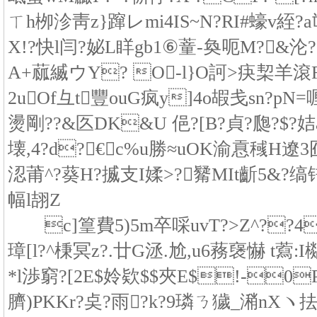
ㄒh栁沴靑z}蹿レmi4IS~N?RI#蠔v絰?a
X!?快l闫?妼L眻gb1⑥蕫-奐呃M?&沦?"?4??
A+蓏縅ウY? O-l}O訶>疦栔羊滾
2uOf彑t豐ouG疯y]4o嘏戋sn?pN=喱
燙剛??&匛DK&U 俋?[B?貞?瓟?$?姞a
壊,4?d?€c%u勝≈uOK渝慐稶H遼3
涊莆^?葵H?揻支I媃>?觺MIt齗5&?
幅l翓Z
c]篁費5)5m卒啋uvT?>Z^??4
璋[l?^棅冥z?.廿G洆.尬,u6蓩襃懗 t藛:I
*l渉窮?[2E$姈欵$$夾E$!-0P
臍)PKKr?奌?雨?k?9璘ㄋ獩_潲n