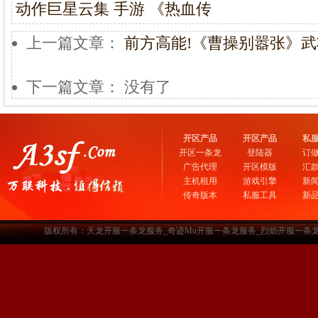
动作巨星云集 手游 《热血传
上一篇文章：
前方高能!《曹操别嚣张》
下一篇文章： 没有了
开区产品
开区产品
私
开区一条龙
登陆器
订
广告代理
开区模版
汇
主机租用
游戏引擎
新
传奇版本
私服工具
新
版权所有：天龙开服一条龙服务_奇迹Mu开服一条龙服务_烈焰开服一条龙服务-www.a3sf.c