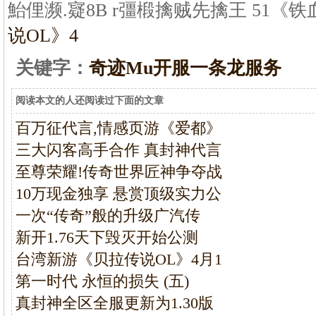
鮐俚濒.寲8B r彊椴
擒贼先擒王 51《铁
说OL》4
关键字：
奇迹Mu开服一条龙服务
阅读本文的人还阅读过下面的文章
百万征代言,情感页游《爱都》
三大闪客高手合作 真封神代言
至尊荣耀!传奇世界匠神争夺战
10万现金独享 悬赏顶级实力公
一次“传奇”般的升级广汽传
新开1.76天下毁灭开始公测
台湾新游《贝拉传说OL》4月1
第一时代 永恒的损失 (五)
真封神全区全服更新为1.30版