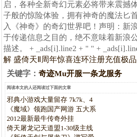
启，各种全新奇幻元素必将带来震撼
子般的惊险体验，拥有神奇的魔法匕
入《神奇》的奇幻世界吧！声明：新
于传递信息之目的，绝不意味着新浪
描述。 + _ads[i].line2 + " " + _ads[i].lin
解 盛
倚天Ⅱ周年惊喜连环注册充值极品
关键字：
奇迹Mu开服一条龙服务
阅读本文的人还阅读过下面的文章
邪典小游戏大量留存 7k7k、4
《魔域》领跑国产网游 五大系
2012最新最牛传奇外挂
倚天屠龙记天道盟1-30级主线