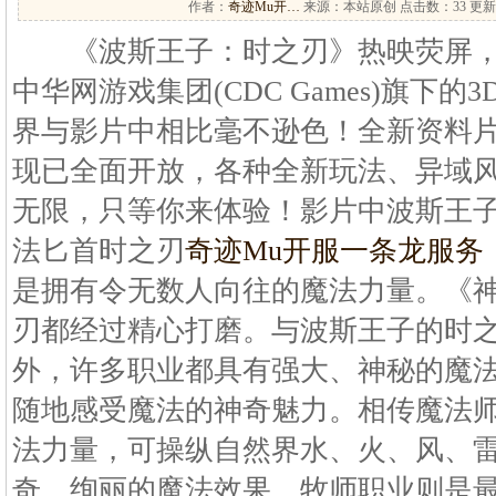
作者：
奇迹Mu开…
来源：本站原创 点击数：
33 更新
《波斯王子：时之刃》热映荧屏，
中华网游戏集团(CDC Games)旗下
界与影片中相比毫不逊色！全新资料片
现已全面开放，各种全新玩法、异域
无限，只等你来体验！影片中波斯王
法匕首时之刃
奇迹Mu开服一条龙服务
是拥有令无数人向往的魔法力量。《
刃都经过精心打磨。与波斯王子的时
外，许多职业都具有强大、神秘的魔
随地感受魔法的神奇魅力。相传魔法
法力量，可操纵自然界水、火、风、
奇、绚丽的魔法效果。牧师职业则是