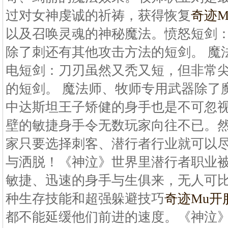
过对女神虔诚的祈祷，获得恢复
奇迹
以及召唤灵魂的神秘魔法。愤怒短剑
除了刺还有其他攻击方法的短剑。 魔
电短剑：刀刃虽然又秃又短，但非常
的短剑。 魔法师、牧师专用武器除了
中达斯坦王子矫健的身手也是不可忽
壁的敏捷身手令无数玩家向往不已。
家只要选择刺客、潜行者行业就可以
与洒脱！《神泣》世界里潜行者职业被
敏捷、迅速的身手与生俱来，无人可
种生存技能和超强躲避技巧
奇迹Mu开
都不能延缓他们前进的速度。《神泣