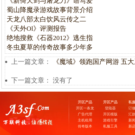
《新倚天剑与屠龙刀》谱写爱
蜀山降魔录游戏故事背景介绍
天龙八部太白饮风云传之二
《天外Ol》评测报告
绝地搜救《石器2012》逃生指
冬虫夏草的传奇故事多少年多
上一篇文章：
《魔域》领跑国产网游 五
下一篇文章： 没有了
开区产品
开区产品
私
开区一条龙
登陆器
订
广告代理
开区模版
汇
主机租用
游戏引擎
新
传奇版本
私服工具
新