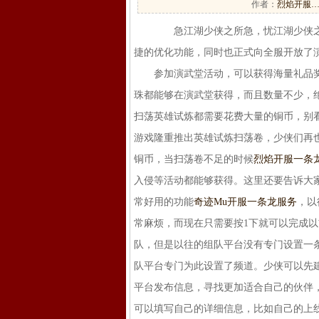
作者：
烈焰开服
急江湖少侠之所急，忧江湖少侠之所忧
捷的优化功能，同时也正式向全服开放了
参加演武堂活动，可以获得海量礼品奖励
珠都能够在演武堂获得，而且数量不少，
扫荡英雄试炼都需要花费大量的铜币，别
游戏隆重推出英雄试炼扫荡卷，少侠们再
铜币，当扫荡卷不足的时候
烈焰开服一条
入侵等活动都能够获得。这里还要告诉大
常好用的功能
奇迹Mu开服一条龙服务
，以
常麻烦，而现在只需要按1下就可以完成
队，但是以往的组队平台没有专门设置一
队平台专门为此设置了频道。少侠可以先
平台发布信息，寻找更加适合自己的伙伴
可以填写自己的详细信息，比如自己的上