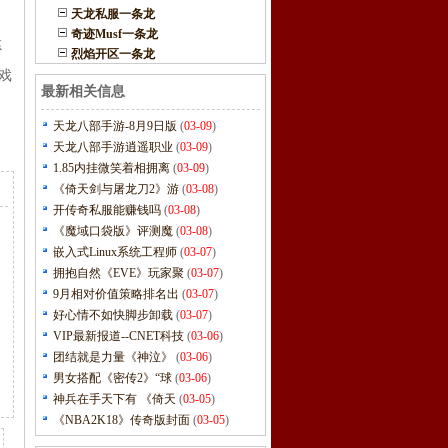
天龙私服一条龙
奇迹Musf一条龙
炼
烈焰开区一条龙
戏
最新相关信息
天龙八部手游-8月9日版
(
03-09
)
天龙八部手游逍遥职业
(
03-09
)
1.85内挂微笑着相拥离
(
03-09
)
《倚天剑与屠龙刀2》游
(
03-08
)
开传奇私服能赚钱吗
(
03-08
)
《魔域口袋版》评测魔
(
03-08
)
嵌入式Linux系统工程师
(
03-07
)
拥抱自然《EVE》玩家聚
(
03-07
)
9月相对价值策略排名出
(
03-07
)
好心情不如快脚步卸载
(
03-07
)
VIP最新报道--CNET科技
(
03-06
)
团结就是力量《神泣》
(
03-06
)
男女搭配《密传2》“球
(
03-06
)
神兵在手天下有 《倚天
(
03-05
)
《NBA2K18》传奇版封面
(
03-05
)