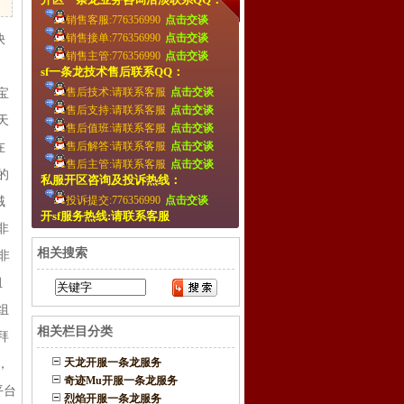
销售客服:776356990
点击交谈
销售接单:776356990
点击交谈
快
销售主管:776356990
点击交谈
。
sf一条龙技术售后联系QQ：
售后技术:请联系客服
点击交谈
宝
售后支持:请联系客服
点击交谈
天
售后值班:请联系客服
点击交谈
售后解答:请联系客服
点击交谈
在
售后主管:请联系客服
点击交谈
的
私服开区咨询及投诉热线：
投诉提交:776356990
点击交谈
贼
开sf服务热线:请联系客服
非
相关搜索
非
组
组
相关栏目分类
拜
天龙开服一条龙服务
，
奇迹Mu开服一条龙服务
平台
烈焰开服一条龙服务