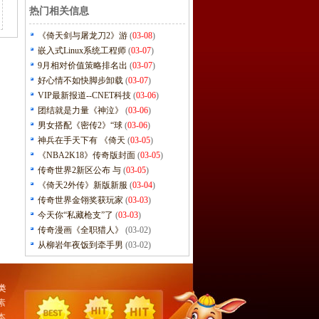
热门相关信息
《倚天剑与屠龙刀2》游
(
03-08
)
嵌入式Linux系统工程师
(
03-07
)
9月相对价值策略排名出
(
03-07
)
好心情不如快脚步卸载
(
03-07
)
VIP最新报道--CNET科技
(
03-06
)
团结就是力量《神泣》
(
03-06
)
男女搭配《密传2》“球
(
03-06
)
神兵在手天下有 《倚天
(
03-05
)
《NBA2K18》传奇版封面
(
03-05
)
传奇世界2新区公布 与
(
03-05
)
《倚天2外传》新版新服
(
03-04
)
传奇世界金翎奖获玩家
(
03-03
)
今天你“私藏枪支”了
(
03-03
)
传奇漫画《全职猎人》
(03-02)
从柳岩年夜饭到牵手男
(03-02)
类
素
本