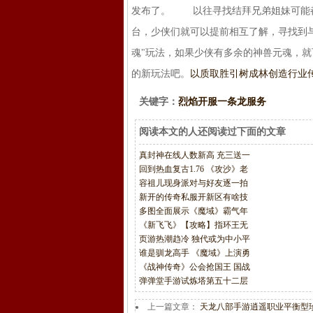
发布了。 以往寻找结拜兄弟姐妹可能都
台，少侠们就可以提前相互了解，寻找到
魂"玩法，如果少侠有多余的神兽元魂，
的新玩法吧。
以质取胜引树成林创造行业
关键字：
烈焰开服一条龙服务
阅读本文的人还阅读过下面的文章
真封神在线人数新高 充三送一
回到热血复古1.76 《攻沙》老
容祖儿现身派对与好友逐一拍
新开的传奇私服开新区有啥技
多图全面展示《魔域》霸气年
《新飞飞》【攻略】指环王无
页游热潮趋冷 独代或为中小平
谁是驯龙高手 《魔域》上演勇
《战神传奇》公会抢国王 国战
弹弹堂手游试炼塔第五十二层
上一篇文章：
天龙八部手游逍遥职业平衡型