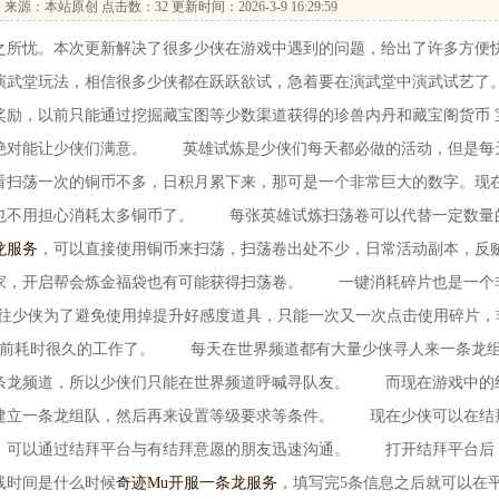
…
来源：本站原创 点击数：
32 更新时间：2026-3-9 16:29:59
。本次更新解决了很多少侠在游戏中遇到的问题，给出了许多方便
演武堂玩法，相信很多少侠都在跃跃欲试，急着要在演武堂中演武试艺了
，以前只能通过挖掘藏宝图等少数渠道获得的珍兽内丹和藏宝阁货币 
绝对能让少侠们满意。 英雄试炼是少侠们每天都必做的活动，但是每
看扫荡一次的铜币不多，日积月累下来，那可是一个非常巨大的数字。现
也不用担心消耗太多铜币了。 每张英雄试炼扫荡卷可以代替一定数量
龙服务
，可以直接使用铜币来扫荡，扫荡卷出处不少，日常活动副本，反
家，开启帮会炼金福袋也有可能获得扫荡卷。 一键消耗碎片也是一个
往少侠为了避免使用掉提升好感度道具，只能一次又一次点击使用碎片，
以前耗时很久的工作了。 每天在世界频道都有大量少侠寻人来一条龙
条龙频道，所以少侠们只能在世界频道呼喊寻队友。 而现在游戏中的
建立一条龙组队，然后再来设置等级要求等条件。 现在少侠可以在结
，可以通过结拜平台与有结拜意愿的朋友迅速沟通。 打开结拜平台后
线时间是什么时候
奇迹Mu开服一条龙服务
，填写完5条信息之后就可以在