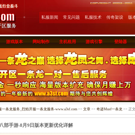
私服新闻
常见问题
私服技术
传奇架设
版
游戏版本
网站制作
主机租用
游戏引擎
登陆器
条龙服务_烈焰开服一条龙服务-www.a3sf.com
>>
文章
>>
奇迹Musf一条龙
>> 正
八部手游-8月9日版本更新优化详解