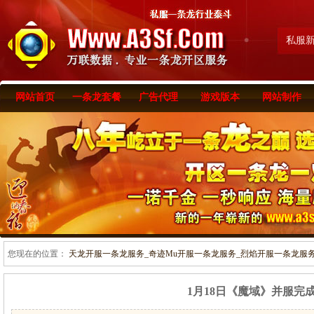
私服
网站首页
一条龙套餐
广告代理
游戏版本
网站制作
您现在的位置：
天龙开服一条龙服务_奇迹Mu开服一条龙服务_烈焰开服一条龙服务-www
1月18日《魔域》并服完