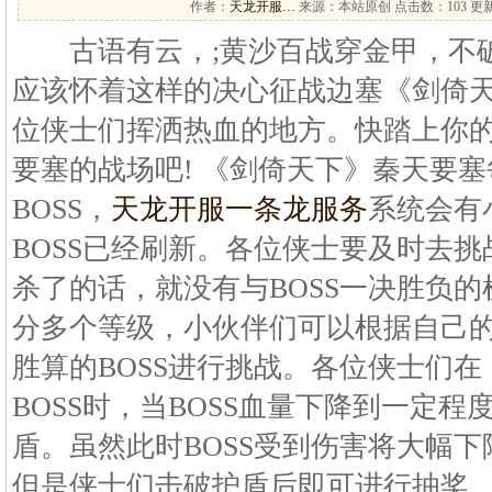
作者：
天龙开服…
来源：本站原创 点击数：
103 更新
古语有云，;黄沙百战穿金甲，不破
应该怀着这样的决心征战边塞《剑倚
位侠士们挥洒热血的地方。快踏上你
要塞的战场吧! 《剑倚天下》秦天要
BOSS，
天龙开服一条龙服务
系统会有
BOSS已经刷新。各位侠士要及时去挑
杀了的话，就没有与BOSS一决胜负的
分多个等级，小伙伴们可以根据自己
胜算的BOSS进行挑战。各位侠士们
BOSS时，当BOSS血量下降到一定程
盾。虽然此时BOSS受到伤害将大幅下
但是侠士们击破护盾后即可进行抽奖