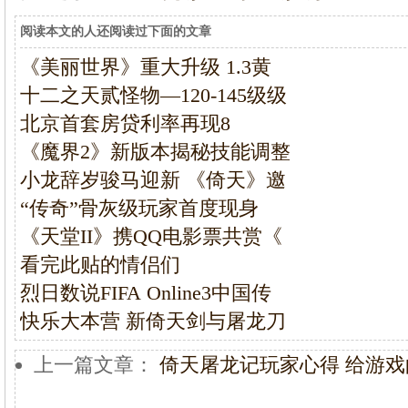
阅读本文的人还阅读过下面的文章
《美丽世界》重大升级 1.3黄
十二之天贰怪物—120-145级级
北京首套房贷利率再现8
《魔界2》新版本揭秘技能调整
小龙辞岁骏马迎新 《倚天》邀
“传奇”骨灰级玩家首度现身
《天堂II》携QQ电影票共赏《
看完此贴的情侣们
烈日数说FIFA Online3中国传
快乐大本营 新倚天剑与屠龙刀
上一篇文章：
倚天屠龙记玩家心得 给游