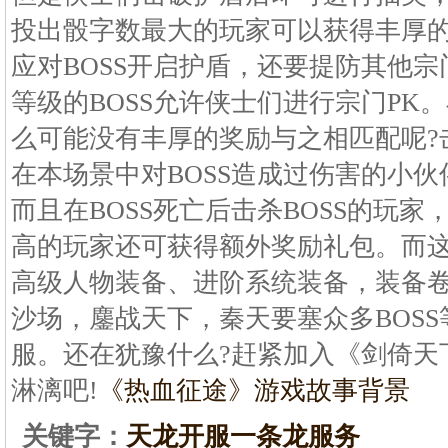
投出骰字数最大的玩家可以获得丰厚的奖
应对BOSS开启护盾，还要提防其他
等级的BOSS允许侠士们进行宗门PK
么可能没有丰厚的奖励与之相匹配呢?击
在本场景中对BOSS造成过伤害的小
而且在BOSS死亡后击杀BOSS的玩家
高的玩家还可获得额外奖励礼包。而
高级人物装备、进阶系统装备，装备
沙场，鏖战天下，秦天要塞众多BOS
服。还在犹豫什么?赶紧加入《剑倚天
淋漓吧!
《热血征途》游戏故事背景
关键字：
天龙开服一条龙服务