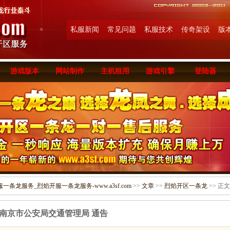
私服新闻
常见问题
私服技术
传奇架设
版
游戏版本
网站制作
主机租用
游戏引擎
登陆器
条龙服务_烈焰开服一条龙服务-www.a3sf.com
>>
文章
>>
烈焰开区一条龙
>> 正文
南京市公安局交通管理局 通告