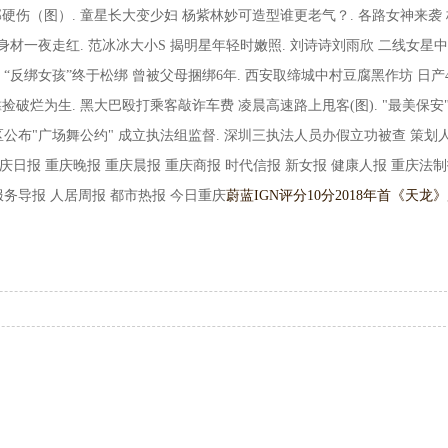
部硬伤（图）. 童星长大变少妇 杨紫林妙可造型谁更老气？. 各路女神来袭 
火爆身材一夜走红. 范冰冰大小S 揭明星年轻时嫩照. 刘诗诗刘雨欣 二线女星
“反绑女孩”终于松绑 曾被父母捆绑6年. 西安取缔城中村豆腐黑作坊 日产4
靠捡破烂为生. 黑大巴殴打乘客敲诈车费 凌晨高速路上甩客(图). "最美保安
区公布"广场舞公约" 成立执法组监督. 深圳三执法人员办假立功被查 策划
庆日报 重庆晚报 重庆晨报 重庆商报 时代信报 新女报 健康人报 重庆法
服务导报 人居周报 都市热报 今日重庆
蔚蓝IGN评分10分2018年首
《天龙》