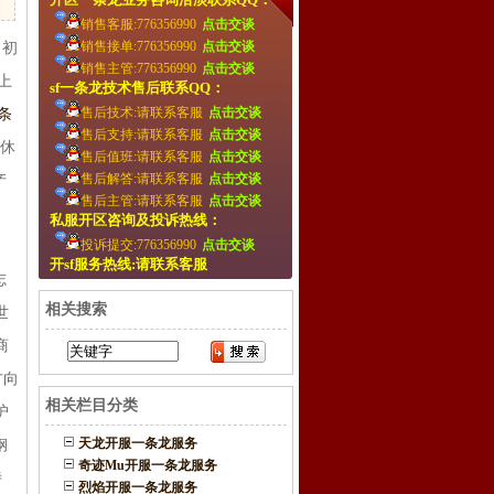
销售客服:776356990
点击交谈
销售接单:776356990
点击交谈
当初
销售主管:776356990
点击交谈
上
sf一条龙技术售后联系QQ：
售后技术:请联系客服
点击交谈
条
售后支持:请联系客服
点击交谈
退休
售后值班:请联系客服
点击交谈
售后解答:请联系客服
点击交谈
产
售后主管:请联系客服
点击交谈
，
私服开区咨询及投诉热线：
投诉提交:776356990
点击交谈
，
开sf服务热线:请联系客服
志
相关搜索
世
商
方向
相关栏目分类
护
天龙开服一条龙服务
钢
奇迹Mu开服一条龙服务
诗
烈焰开服一条龙服务