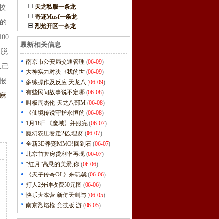
天龙私服一条龙
校
奇迹Musf一条龙
中的
烈焰开区一条龙
00
最新相关信息
"脱
南京市公安局交通管理
(
06-09
)
人已
大神实力对决《我的世
(
06-09
)
制报
多练操作及反应 天龙八
(
06-09
)
有些民间故事说不定哪
(
06-08
)
麻
叫板周杰伦 天龙八部M
(
06-08
)
《仙境传说守护永恒的
(
06-08
)
1月18日《魔域》并服完
(
06-07
)
魔幻农庄卷走2亿,理财
(
06-07
)
全新3D养宠MMO!回到石
(
06-07
)
北京首套房贷利率再现
(
06-07
)
“红月”高悬的美景,你
(
06-06
)
《天子传奇OL》来玩就
(
06-06
)
打人2分钟收费50元图
(
06-06
)
快乐大本营 新倚天剑与
(
06-05
)
南京烈焰枪 竞技版 游
(
06-05
)