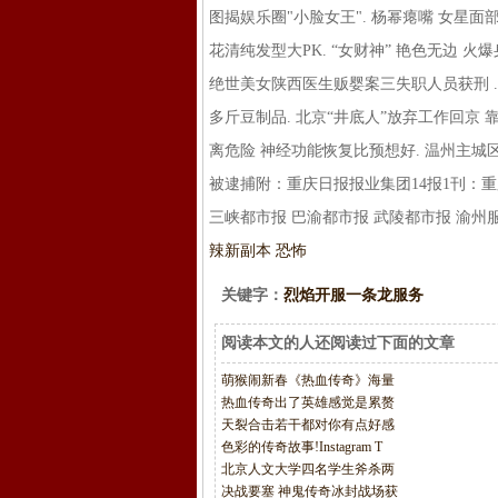
图揭娱乐圈"小脸女王". 杨幂瘪嘴 女星面
花清纯发型大PK. “女财神” 艳色无边 
绝世美女陕西医生贩婴案三失职人员获刑 . 
多斤豆制品. 北京“井底人”放弃工作回京 
离危险 神经功能恢复比预想好. 温州主城
被逮捕附：重庆日报报业集团14报1刊：重
三峡都市报 巴渝都市报 武陵都市报 渝州
辣新副本 恐怖
关键字：
烈焰开服一条龙服务
阅读本文的人还阅读过下面的文章
萌猴闹新春《热血传奇》海量
热血传奇出了英雄感觉是累赘
天裂合击若干都对你有点好感
色彩的传奇故事!Instagram T
北京人文大学四名学生斧杀两
决战要塞 神鬼传奇冰封战场获