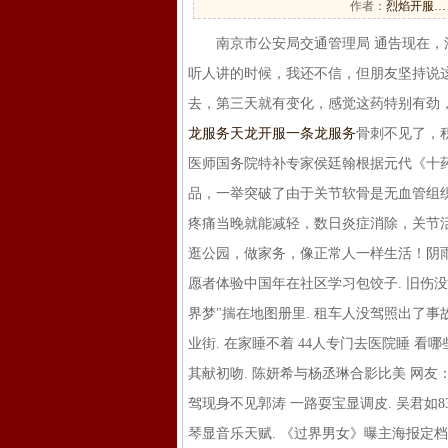
作者：
烈焰开服…
南京市公安局交通管理局 通告现在，江
听人讲的时候，我还不信，但朋友坚持说
去，第三天就有变化，感觉这药特别有劲
龙服务
天龙开服一条龙服务
骨刺不见了，
医师国务院特补专家侯廷翰根据元代《十
品，一举突破了由于关节软骨是无血管组
疼痛当晚就能减轻，数日炎症消除，关节
逛公园，做家务，像正常人一样生活！阴雨重
愿者体验中国年在社区学习包饺子. 旧伤没好
界梦"揣在地图册里. 租车人没驾照出了事
业街. 在家睡不着 44人专门去医院睡 看
其献初吻. 陈妍希与杨丞琳合影比美 网友：
驾现身不见郭涛 一路耍宝显调皮. 吴君如83
琴显音乐天赋. 《过界男女》曝主海报定档