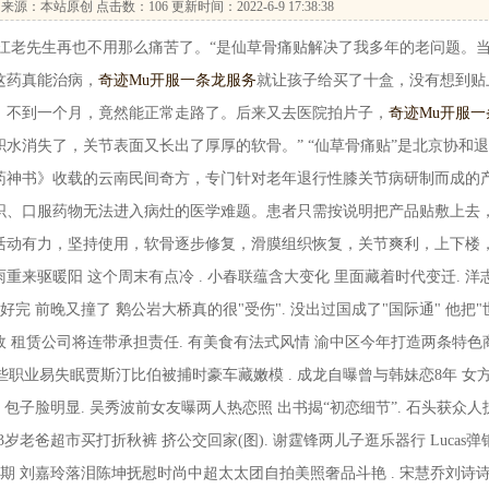
来源：本站原创 点击数：
106 更新时间：2022-6-9 17:38:38
老先生再也不用那么痛苦了。“是仙草骨痛贴解决了我多年的老问题。
这药真能治病，
奇迹Mu开服一条龙服务
就让孩子给买了十盒，没有想到贴
，不到一个月，竟然能正常走路了。后来又去医院拍片子，
奇迹Mu开服一
积水消失了，关节表面又长出了厚厚的软骨。” “仙草骨痛贴”是北京协和
药神书》收载的云南民间奇方，专门针对老年退行性膝关节病研制而成的
织、口服药物无法进入病灶的医学难题。患者只需按说明把产品贴敷上去
活动有力，坚持使用，软骨逐步修复，滑膜组织恢复，关节爽利，上下楼
来驱暖阳 这个周末有点冷 . 小春联蕴含大变化 里面藏着时代变迁. 洋
完 前晚又撞了 鹅公岩大桥真的很"受伤". 没出过国成了"国际通" 他把"
故 租赁公司将连带承担责任. 有美食有法式风情 渝中区今年打造两条特色
哪些职业易失眠贾斯汀比伯被捕时豪车藏嫩模 . 成龙自曝曾与韩妹恋8年 女
包子脸明显. 吴秀波前女友曝两人热恋照 出书揭“初恋细节”. 石头获众人
岁老爸超市买打折秋裤 挤公交回家(图). 谢霆锋两儿子逛乐器行 Lucas弹
期 刘嘉玲落泪陈坤抚慰时尚中超太太团自拍美照奢品斗艳 . 宋慧乔刘诗