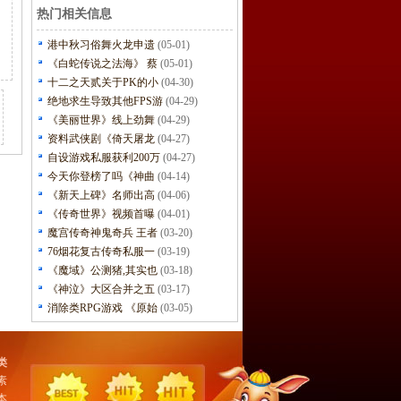
热门相关信息
港中秋习俗舞火龙申遗
(05-01)
《白蛇传说之法海》 蔡
(05-01)
十二之天贰关于PK的小
(04-30)
绝地求生导致其他FPS游
(04-29)
《美丽世界》线上劲舞
(04-29)
资料武侠剧《倚天屠龙
(04-27)
自设游戏私服获利200万
(04-27)
今天你登榜了吗《神曲
(04-14)
《新天上碑》名师出高
(04-06)
《传奇世界》视频首曝
(04-01)
魔宫传奇神鬼奇兵 王者
(03-20)
76烟花复古传奇私服一
(03-19)
《魔域》公测猪,其实也
(03-18)
《神泣》大区合并之五
(03-17)
消除类RPG游戏 《原始
(03-05)
类
素
本