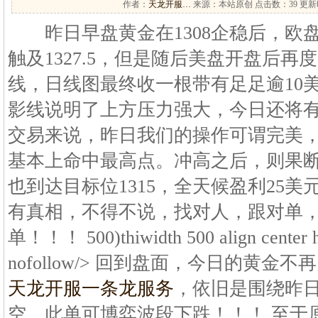
作者：
天龙开服…
来源：本站原创 点击数：
39 更新时
昨日早盘黄金在1308企稳后，欧
触及1327.5，但是随后美盘开盘后再度
线，日线图最终收一根带有足足逾10
影线说明了上方压力强大，今日还将有
交易来说，昨日我们的操作可谓完美，早
基本上命中最高点。冲高之后，则果断在
也到达目标位1315，全天候盈利25
有真相，不得不说，找对人，跟对单
单！！！ 500)thiwidth 500 align center hs
nofollow/> 回到盘面，今日的黄
天龙开服一条龙服务
，依旧是围绕昨日高
空，此单可博弈波段下跌！！！ 至于