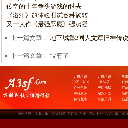
传奇的十年拳头游戏的过去、
《洛汗》超体验测试各种族转
又一大作《最强恶魔》强势登
上一篇文章：
地下城堡2同人文章旧神传
下一篇文章： 没有了
开区产品
开区产品
私
开区一条龙
登陆器
订
广告代理
开区模版
汇
主机租用
游戏引擎
新
传奇版本
私服工具
新
版权所有：天龙开服一条龙服务_奇迹Mu开服一条龙服务_烈焰开服一条龙服务-www.a3sf.c