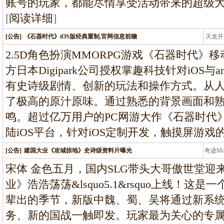
账号的玩家，都能尽情享受活动带来的超级
[
阅读详细
]
[公告]
《石器时代》iOS版经典重制,官网信息前瞻
天龙开
龙
2.5D角色扮演MMORPG游戏《石器时代》
方日本Digipark公司授权掌趣科技针对iOS与
有史诗级剧情、创新的玩法和操作方式。从
了极高的原汁原味。通过熟悉的背景画面和
鸣。超过亿万用户的PC网游大作《石器时代
陆iOS平台，针对iOS定制开发，触摸屏游戏
[公告]
建国大业《攻城掠地》史诗级资料片曝光
奇迹M
条龙
宋体 金色五月，国内SLG带头大哥傲世堂迎
业》浩浩荡荡&lsquo5.1&rsquo上线！
辈出的季节，新版中魏、蜀、吴将通过新系
务、新的国战一触即发。玩家最为关心的专