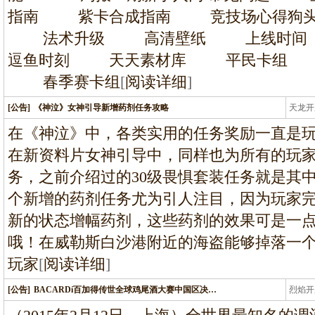
指南 紫卡合成指南 竞技场心得狗头
法术升级 高清壁纸 上线时间 
逗鱼时刻 天天素材库 平民卡组
春季赛卡组
[
阅读详细
]
[公告]
《神泣》女神引导新增药剂任务攻略
天龙开
龙
在《神泣》中，各类实用的任务奖励一直是
在新资料片女神引导中，同样也为所有的玩
务，之前介绍过的30级畏惧套装任务就是其
个新增的药剂任务尤为引人注目，因为玩家
新的状态增幅药剂，这些药剂的效果可是一
哦！在威勒斯白沙港附近的海盗能够掉落一
玩家
[
阅读详细
]
[公告]
BACARDí百加得传世全球鸡尾酒大赛中国区决…
烈焰开
龙