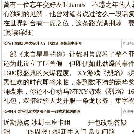
曾有一位忘年交好友叫James，不惑之年的
有独到的见解，他曾对笔者说过这么一段话
在世界舞台有一席之位，这条路充满荆棘，
[
阅读详细
]
[公告]
宝藏几率大提升 XY《烈焰》喜迎主宰传奇
奇迹M
条龙
一部《来自星星的你》让都叫兽席卷了整个
还为此设立了叫兽假，但即便如此劲爆的事件
1600服盛典的火爆程度。 XY游戏《烈焰》3
民狂欢的时代即将来临，多到数不清的豪华
涌袭来，你还不心动吗?在XY游戏《烈焰》1
礼包，双倍经验天龙开服一条龙服务，集字
[公告]
针对环境的控制法卡组 一路吃术牧到传说
烈焰开
龙
近期热点 冰封王座卡组 开包改动答
能 TS周报33期新手入门 常见问题