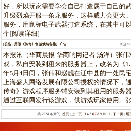
好，所以玩家需要学会自己打造属于自己的
升级烈焰开服一条龙服务，这样威力会更大。
服务，用鼠标电子武器打造系统，在其中可
个
[
阅读详细
]
[公告]
用假《传奇》售游戏装备推广广告
奇迹M
条龙
本报讯（华商晨报 华商响网记者 汤洋）张
戏，私自安装到租来的服务器上，改名为《1.76传
年5月4日间，张伟和赵靓在辽中县的一处民
上海盛大网络发展有限公司授权的情况下，
传奇》游戏程序服务端安装到其租用的服务器上
通过互联网发行该游戏，供游戏玩家使用。张
共
2924
条新闻
首页
|
上一页
|
3
4
5
6
7
8
9
10
11
|
下一页
|
尾