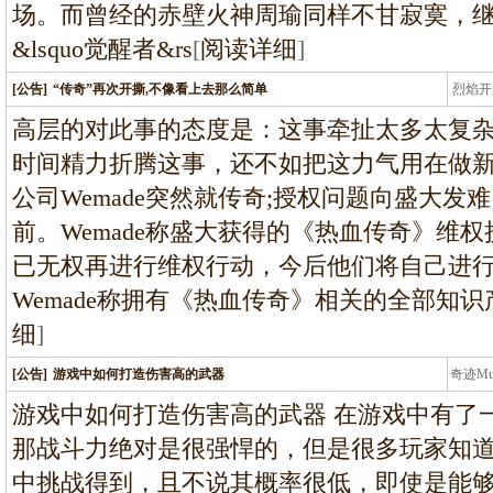
场。而曾经的赤壁火神周瑜同样不甘寂寞，
&lsquo觉醒者&rs
[
阅读详细
]
[公告]
“传奇”再次开撕,不像看上去那么简单
烈焰开
龙
高层的对此事的态度是：这事牵扯太多太复
时间精力折腾这事，还不如把这力气用在做新
公司Wemade突然就传奇;授权问题向盛大
前。Wemade称盛大获得的《热血传奇》维
已无权再进行维权行动，今后他们将自己进
Wemade称拥有《热血传奇》相关的全部知
细
]
[公告]
游戏中如何打造伤害高的武器
奇迹M
条龙
游戏中如何打造伤害高的武器 在游戏中有了
那战斗力绝对是很强悍的，但是很多玩家知
中挑战得到，且不说其概率很低，即使是能