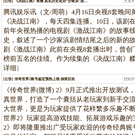
[公告]
《决战江南》将播 真实历史述后“沙家浜”故…
天龙开
龙
腾讯娱乐讯（文/周萌）4月16日央视8套晚
《决战江南》，每天四集连播。10日，该剧
前年央视热播的电视剧《激战江南》的故事
史，叙述了一个沙家浜剧情结尾之后的新的
剧《激战江南》此前在央视8套播出时，曾创下
榜前五名的佳绩。作为续集的《决战江南》
详细
]
[公告]
传奇世界2账号鉴定预热上线 抽奖狂欢
烈焰开
龙
《传奇世界(微博) 2》9月正式推出开放测
真世界，打造了一个囊括从老玩家到新手交
大世界，更是为玩家提供了花样繁多乐趣不
世界2》玩家提高游戏技能、拓展游戏乐趣的
2》即将隆重推出广受玩家欢迎的传奇经典账