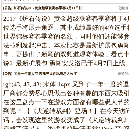
[公告]
炉石传说2017黄金超级联赛春季赛 4月11日打…
烈焰开
龙
2017《炉石传说》黄金超级联赛春季赛将于4月1
位选手将展开角逐，其中成绩最好的4位选手将
世界锦标赛春季赛的名额，同时他们还能够
法拉利发起冲击。本次比赛是最新扩展包勇
事，更提供了新颖的双频道观赛体验，看点
说》最新扩展包 勇闯安戈洛已于4月7日上线
[公告]
又是一年愚人节 游戏界逗你玩消息大收罗
奇迹M
条龙
rgb(43, 43, 43) 宋体 14px 又到了
厂商都会费尽心思做出各种有趣的东西来吸引（
在这里盘点一下在游戏方面都有哪些愚人节
到呢？ 【《犬逆转裁判》登场！】在今天访
话，会发现这里的游戏变成了《犬逆转裁判
变成了汪星人，游戏将登陆汪天堂1Dogs平
[