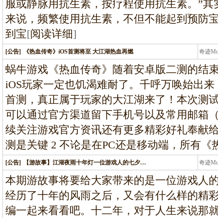
服或静脉用抗生素，按疗程使用抗生素。”其
来说，频繁使用抗生素，不但不能起到预防
到宝
[
阅读详细
]
[公告]
《热血传奇》iOS首测将至 大江湖热血再燃
奇迹M
条龙
蜗牛游戏《热血传奇》随着安卓版二测的结
iOS玩家一定也饥渴难耐了。千呼万唤始出来
首测，真正属于玩家的大江湖来了！本次测试
可以通过官方渠道留下手机号以及常用邮箱
续关注游戏官方资讯还有更多精彩好礼奉献给各
测是关键 2 不论是在PC还是移动端，所有《
[公告]
【游故事】江湖夜雨十年灯一位游戏人的七夕…
奇迹M
条龙
本期游故事将要给大家带来的是一位游戏人
经历了十年的风雨之后，又会有什么样的精
编一起来看看吧。十二年，对于人生来说那