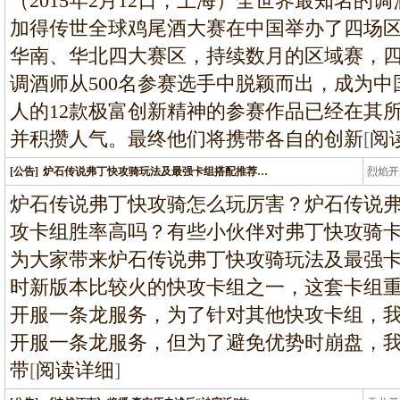
（2015年2月12日，上海）全世界最知名的调酒
加得传世全球鸡尾酒大赛在中国举办了四场
华南、华北四大赛区，持续数月的区域赛，四
调酒师从500名参赛选手中脱颖而出，成为
人的12款极富创新精神的参赛作品已经在其
并积攒人气。最终他们将携带各自的创新
[
阅
[公告]
炉石传说弗丁快攻骑玩法及最强卡组搭配推荐…
烈焰开
龙
炉石传说弗丁快攻骑怎么玩厉害？炉石传说
攻卡组胜率高吗？有些小伙伴对弗丁快攻骑卡
为大家带来炉石传说弗丁快攻骑玩法及最强
时新版本比较火的快攻卡组之一，这套卡组
开服一条龙服务，为了针对其他快攻卡组，
开服一条龙服务，但为了避免优势时崩盘，
带
[
阅读详细
]