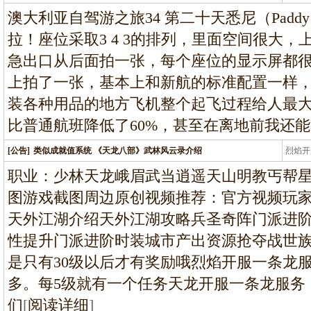
条龙
澳大利亚自驾游之旅34 第二十天悉尼（Paddy 
拉！座位采取3 4 3的排列，里面空间很大
急出口从后面拍一张，每个座位的显示屏都
上拍了一张，基本上和新航的标准配置一样
装各种用品的地方飞机整个起飞过程给人最
比普通航班降低了60%，甚至在离地前我还
[公告]
类似成就值系统 《天龙八部》武林风云录介绍
烈焰开
龙
职业：少林天龙峨眉武当逍遥天山明教丐帮
图游戏截图周边原创视频推荐：官方视频玩
天外江湖介绍天外江湖攻略兵圣奇阵门派进
性提升门派进阶时装城市产出资源抢夺战世族
是只有30级以后才有奖励哦烈焰开服一条龙
多。每5级就有一个任务天龙开服一条龙服务
们
[
阅读详细
]