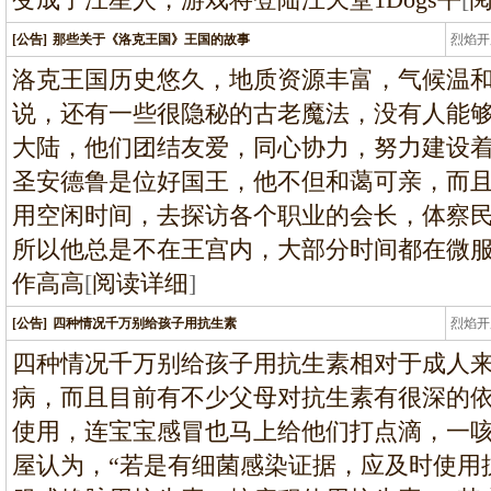
[公告]
那些关于《洛克王国》王国的故事
烈焰开
龙
洛克王国历史悠久，地质资源丰富，气候温
说，还有一些很隐秘的古老魔法，没有人能
大陆，他们团结友爱，同心协力，努力建设
圣安德鲁是位好国王，他不但和蔼可亲，而
用空闲时间，去探访各个职业的会长，体察
所以他总是不在王宫内，大部分时间都在微
作高高
[
阅读详细
]
[公告]
四种情况千万别给孩子用抗生素
烈焰开
龙
四种情况千万别给孩子用抗生素相对于成人
病，而且目前有不少父母对抗生素有很深的
使用，连宝宝感冒也马上给他们打点滴，一
屋认为，“若是有细菌感染证据，应及时使用