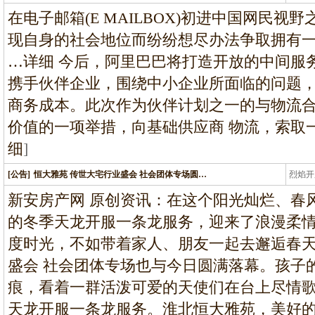
龙
在电子邮箱(E MAILBOX)初进中国网民
现自身的社会地位而纷纷想尽办法争取拥有一
…详细 今后，阿里巴巴将打造开放的中间服
携手伙伴企业，围绕中小企业所面临的问题
商务成本。此次作为伙伴计划之一的与物流
价值的一项举措，向基础供应商 物流，索取
细
]
[公告]
恒大雅苑 传世大宅行业盛会 社会团体专场圆…
烈焰开
龙
新安房产网 原创资讯：在这个阳光灿烂、春
的冬季天龙开服一条龙服务，迎来了浪漫柔
度时光，不如带着家人、朋友一起去邂逅春天
盛会 社会团体专场也与今日圆满落幕。孩子
痕，看着一群活泼可爱的天使们在台上尽情
天龙开服一条龙服务。淮北恒大雅苑，美好的