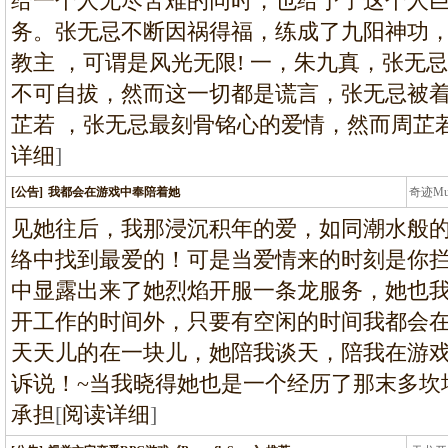
给一个人无尽苦难的同时，也给予了这个人
务。张无忌不断因祸得福，练成了九阳神功
教主 ，可谓是风光无限! 一，朱九真，张无
不可自拔，然而这一切都是谎言，张无忌被着欺
芷若 ，张无忌最刻骨铭心的爱情，然而周芷
详细
]
[公告]
我都会在游戏中奉陪着她
奇迹M
条龙
见她往后，我那浸沉积年的爱，如同潮水般的
络中找到最爱的！可是当爱情来的时刻是你拦
中显露出来了她烈焰开服一条龙服务，她也
开工作的时间外，只要有空闲的时间我都会
天天儿的在一块儿，她陪我谈天，陪我在游戏
诉说！~当我晓得她也是一个经历了那末多坎
承担
[
阅读详细
]