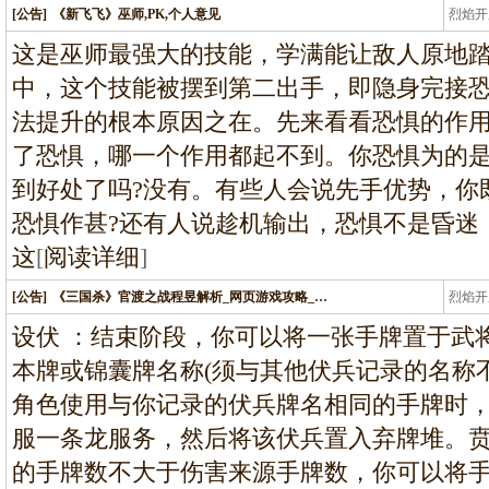
[公告]
《新飞飞》巫师,PK,个人意见
烈焰开
龙
这是巫师最强大的技能，学满能让敌人原地踏
中，这个技能被摆到第二出手，即隐身完接恐
法提升的根本原因之在。先来看看恐惧的作用
了恐惧，哪一个作用都起不到。你恐惧为的是
到好处了吗?没有。有些人会说先手优势，你
恐惧作甚?还有人说趁机输出，恐惧不是昏迷
这
[
阅读详细
]
[公告]
《三国杀》官渡之战程昱解析_网页游戏攻略_…
烈焰开
龙
设伏 ：结束阶段，你可以将一张手牌置于武
本牌或锦囊牌名称(须与其他伏兵记录的名称
角色使用与你记录的伏兵牌名相同的手牌时，
服一条龙服务，然后将该伏兵置入弃牌堆。贲
的手牌数不大于伤害来源手牌数，你可以将