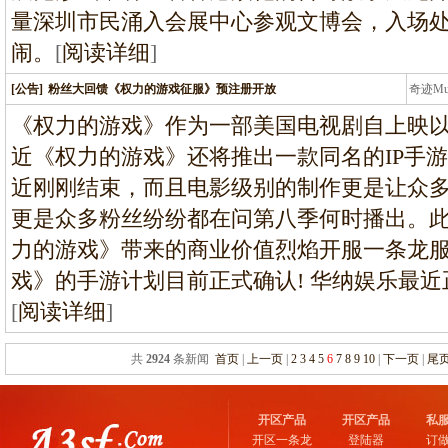
量深圳市民涌入会展中心参观文博会，入场
闹。
[
阅读详细
]
[公告]
粉丝大回馈《权力的游戏征服》预注册开放
奇迹M
条龙
《权力的游戏》作为一部美国电视剧自上映
近《权力的游戏》还将推出一款同名的IP手游
近刚刚结束，而且电影级别的制作更是让众
更是众多粉丝纷纷都在问第八季何时播出。
力的游戏》带来的商业价值烈焰开服一条龙
戏》的手游计划目前正式确认! 华纳娱乐最
[
阅读详细
]
共
2924
条新闻
首页
|
上一页
|
2
3
4
5
6
7
8
9
10
|
下一页
|
尾
开区产品
开区产品
私
开区一条龙
登陆器
订