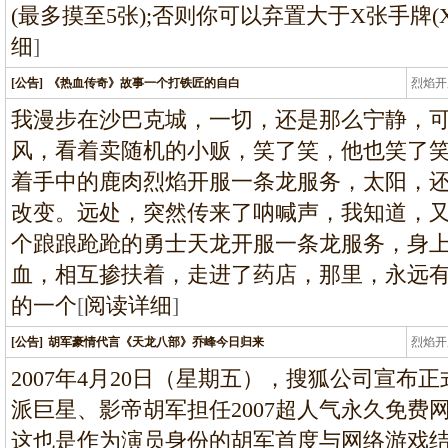
(最多摸至5张);否则你可以弃置大于X张手牌
细
]
[公告]
《热血传奇》故事一个打铁匠的自白
烈焰开
龙
我漫步在沙巴克城，一切，还是那么宁静，
风，看着卖随机的小贩，笑了笑，他也笑了
着手中的鹿肉烈焰开服一条龙服务，太阳，
改变。远处，突然传来了呐喊声，我知道，
个踉踉跄跄的勇士天龙开服一条龙服务，身
血，相互掺扶着，走进了药店，那里，永远
的一个
[
阅读详细
]
[公告]
胡军豪情代言《天龙八部》乔峰今日归来
烈焰开
龙
2007年4月20日（星期五），搜狐公司宣布
派巨星、影帝胡军担任2007超人气永久免费
这也是作为演员身份的胡军首度与网络游戏