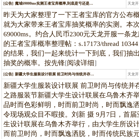
[公告]
魔域69000ms实测王者宝库概率,到底是亏还是…
天龙开
龙
昨天为大家整理了一下王者宝库的官方公布
就为大家带来王者宝库抽奖概率的实测。本次
69000ms。约合人民币2300元天龙开服一
的王者宝库概率整理帖：s.17173/thread 10344
的结果，我们一起来统计一下到底，我们抽出
抽奖的概率。按先锋
[
阅读详细
]
[公告]
新疆大学生服装设计联展 前卫时尚与传统并存…
天龙开
龙
新疆大学生服装设计联展 前卫时尚与传统并存
之路服装节新疆大学生设计联展在乌鲁木齐
品时而色彩鲜明，时而前卫时尚，时而飘逸
令现场观众目不暇接。刘新 摄 9月7日，首
生设计联展在乌鲁木齐举行，由大学生所设
而前卫时尚，时而飘逸洒脱，时而传统民族