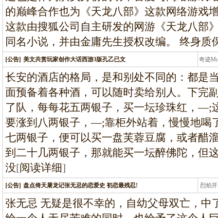
的巅峰合作也为《天龙八部》这款网络游戏
这款由搜狐公司自主研发的网游《天龙八部
同名小说，并由金庸先生授权改编。 终身质保
[公告]
美文共赏玩家创作大话西游3版孔乙已文
奇迹M
条龙
长安的酒店的格局，是和别处不同的：都是
面预备着各种酒，可以随时卖给别人。下完
了队，每每花五两银子，买一坛珍珠红，—;
要涨到八两银子，—;靠柜外站着，慢慢地喝
七两银子，便可以买一盘芙蓉豆腐，或者醋
到二十几两银子，那就能买一坛醉佛陀，但
没
[
阅读详细
]
[公告]
盘点倚天屠龙记张无忌的恋爱史 初恋最残忍!
烈焰开
龙
张无忌 无疑是很不幸的，自幼父母双亡，中