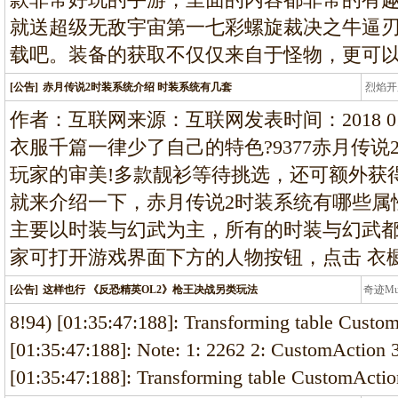
就送超级无敌宇宙第一七彩螺旋裁决之牛逼
载吧。装备的获取不仅仅来自于怪物，更可
[公告]
赤月传说2时装系统介绍 时装系统有几套
烈焰开
龙
作者：互联网来源：互联网发表时间：2018 01 2
衣服千篇一律少了自己的特色?9377赤月传
玩家的审美!多款靓衫等待挑选，还可额外获
就来介绍一下，赤月传说2时装系统有哪些属
主要以时装与幻武为主，所有的时装与幻武
家可打开游戏界面下方的人物按钮，点击 衣
[公告]
这样也行 《反恐精英OL2》枪王决战另类玩法
奇迹M
条龙
8!94) [01:35:47:188]: Transforming table Custo
[01:35:47:188]: Note: 1: 2262 2: CustomAction 
[01:35:47:188]: Transforming table CustomActi