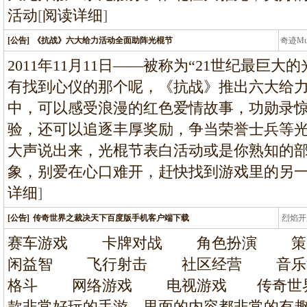
活动
[
阅读详细
]
[公告]
《抗战》六大给力活动全面助阵光棍节
奇迹M
条龙
2011年11月11日——被称为“21世纪最巨
有找到心仪的那个呢，《抗战》推出六大给
中，可以感受浪漫的红色爱情故事，功勋录
验，还可以追逐丰厚奖励，争当荣誉士兵等
大声说出来，光棍节表白活动或是你熟知的
象，别爱在心口难开，赶快找到游戏里的另
详细
]
[公告]
传奇世界之裁决天下百度版手机客户端下载
烈焰开
龙
赛车游戏 卡牌对战 角色扮演 
闲益智 飞行射击 社区经营 音
格斗 网络游戏 电视游戏 传奇世界
款非常好玩的手游，里面的内容都非常的有