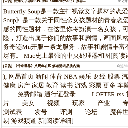
[公告]
视觉文字恋爱RPG游戏《ButterflySoup》推荐…
天龙开
龙
Butterfly Soup是一款主打视觉文字题材的恋爱R
Soup》是一款关于同性恋女孩题材的青春恋
感的同性题材，在这里你将扮演一名女孩，
险，打造出属于你们的故事和剧情，画面风格
务奇迹Mu开服一条龙服务，故事和剧情丰富
尽有。 Mac史上最强的中央处理器和图
[
阅读
[公告]
《传奇世界》八周年在即 解读游戏品质内涵
奇迹M
条龙
); 网易首页 新闻 体育 NBA 娱乐 财经 股票 
健康 房产 家居 教育 读书 游戏 彩票 更多
免费邮箱 通行证登录 LOFTER r
片 美女 视频 玩家 产业 
测试表 发号 评测 论坛 魔兽世
易 游戏频道 新
[
阅读详细
]