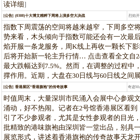
读详细
]
[公告]
(0308)十大博文精粹下周将上演多空大决战
烈焰开
龙
指数下周震荡的空间将越来越窄，下周多空
势来看，木头倾向于指数可能还会有一次最
焰开服一条龙服务，周K线上再收一颗长下影
后将开始新一轮主升行情… 点击查看全文自24
最大跌幅达到7.5%。然而，在调整的过程中
撑作用。近期，大盘在30日线与60日线之间
[公告]
香港展区“香港旗袍”的传奇故事
奇迹M
条龙
时值周末，大量深圳市民涌入会展中心参观
涌动，好不热闹。记者在2号馆香港展区看到
引了不少参观者，尤其是女性参观者的目光
批精致的港味旗袍由深圳皆一堂出品，别具
展览形式，讲述着香港旗袍的传奇故事天龙