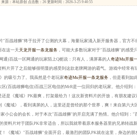
…
来源：本站原创 点击数：
26 更新时间：2026-3-25 9:40:55
百战雄狮"终于拉开了公测的大幕，海量玩家涌入新开服务器，官方不
而在这一天
天龙开服一条龙服务
，可能大多数玩家对于"百战雄狮"的感受
网通)百战一区网通的玩家陌上Q栀说：只有人，满屏幕的人
奇迹Mu开服
资料片开了之后能够很明显的感受到这款老牌网游的霸气。游戏中经常有
域》的吸引力了。我虽然是个老玩家
奇迹Mu开服一条龙服务
，但是看到如
区(百战雄狮电信)百战三区电信的MrR是一位回归的老玩家。他介绍到
是还是《魔域》PK最爽，打架最给力！这次新资料片的开放，有朋友建议
到《魔域》，看到满屏的人，这里还是曾经的那个世界，爽！来自第六大
是一家小公会的会长，对于本次"百战雄狮"的开启充满了热情。他介绍到："
的资料片对于团队PK非常适合，所以我就带着原本服务器里的兄弟转战
！《魔域》"百战雄狮"全面开启，最激烈的团队PK就在这里，身边的朋