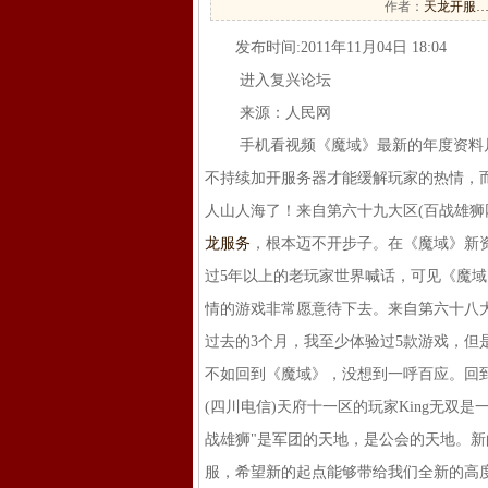
作者：
天龙开服
发布时间:2011年11月04日 18:04
进入复兴论坛
来源：人民网
手机看视频《魔域》最新的年度资料片"
不持续加开服务器才能缓解玩家的热情，
人山人海了！来自第六十九大区(百战雄狮
龙服务
，根本迈不开步子。在《魔域》新
过5年以上的老玩家世界喊话，可见《魔
情的游戏非常愿意待下去。来自第六十八大
过去的3个月，我至少体验过5款游戏，但
不如回到《魔域》，没想到一呼百应。回
(四川电信)天府十一区的玩家King无双
战雄狮"是军团的天地，是公会的天地。新
服，希望新的起点能够带给我们全新的高度