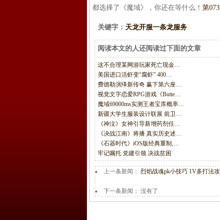
都选择了《魔域》，你还在等什么！
第07
关键字：
天龙开服一条龙服务
阅读本文的人还阅读过下面的文章
这不合理某网游玩家死亡现金…
美国进口活虾变“腐虾” 400…
费德勒演绎新传奇 赢下第六座…
视觉文字恋爱RPG游戏《Butte…
魔域69000ms实测王者宝库概率…
新疆大学生服装设计联展 前卫…
《神泣》女神引导新增药剂任…
《决战江南》将播 真实历史述…
《石器时代》iOS版经典重制,…
牢记嘱托 党建引领 决战贫困
上一条新闻：
烈焰战魂pk小技巧 1V多打法
下一条新闻： 没有了