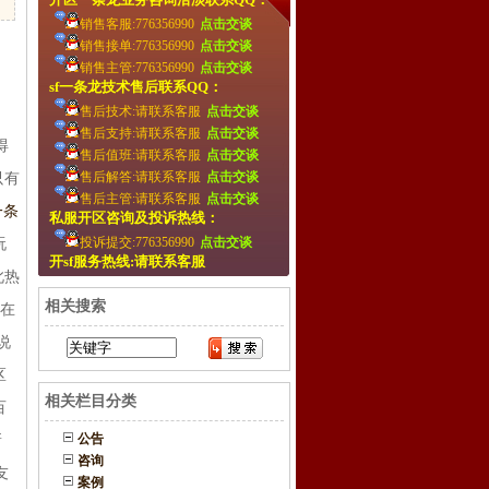
销售客服:776356990
点击交谈
销售接单:776356990
点击交谈
销售主管:776356990
点击交谈
sf一条龙技术售后联系QQ：
售后技术:请联系客服
点击交谈
售后支持:请联系客服
点击交谈
得
售后值班:请联系客服
点击交谈
售后解答:请联系客服
点击交谈
只有
售后主管:请联系客服
点击交谈
一条
私服开区咨询及投诉热线：
投诉提交:776356990
点击交谈
玩
开sf服务热线:请联系客服
此热
相关搜索
：在
说
区
相关栏目分类
百
公告
新
咨询
友
案例