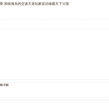
3章 和徐海东的交谈
天龙玩家采访雄霸天下32强
攻略详解