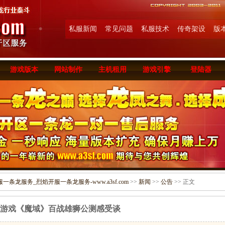
私服新闻
常见问题
私服技术
传奇架设
版
游戏版本
网站制作
主机租用
游戏引擎
登陆器
条龙服务_烈焰开服一条龙服务-www.a3sf.com
>>
新闻
>>
公告
>> 正文
游戏《魔域》百战雄狮公测感受谈