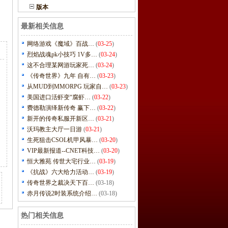
版本
最新相关信息
网络游戏《魔域》百战…
(
03-25
)
烈焰战魂pk小技巧 1V多…
(
03-24
)
这不合理某网游玩家死…
(
03-24
)
《传奇世界》九年 自有…
(
03-23
)
从MUD到MMORPG 玩家自…
(
03-23
)
美国进口活虾变“腐虾…
(
03-22
)
费德勒演绎新传奇 赢下…
(
03-22
)
新开的传奇私服开新区…
(
03-21
)
沃玛教主大厅一日游
(
03-21
)
生死狙击CSOL机甲风暴…
(
03-20
)
VIP最新报道--CNET科技…
(
03-20
)
恒大雅苑 传世大宅行业…
(
03-19
)
《抗战》六大给力活动…
(
03-19
)
传奇世界之裁决天下百…
(03-18)
赤月传说2时装系统介绍…
(03-18)
热门相关信息