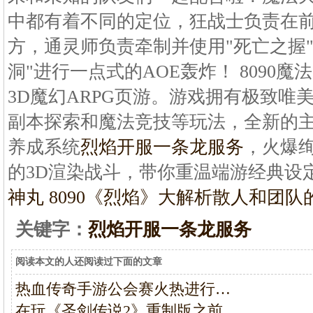
中都有着不同的定位，狂战士负责在
方，通灵师负责牵制并使用"死亡之握
洞"进行一点式的AOE轰炸！ 8090魔
3D魔幻ARPG页游。游戏拥有极致唯
副本探索和魔法竞技等玩法，全新的
养成系统
烈焰开服一条龙服务
，火爆
的3D渲染战斗，带你重温端游经典设定
神丸 8090《烈焰》大
解析散人和团队
关键字：
烈焰开服一条龙服务
阅读本文的人还阅读过下面的文章
热血传奇手游公会赛火热进行…
在玩《圣剑传说2》重制版之前…