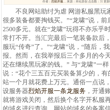
作者：
烈焰开服…
来源：本站原创 点击数：
31 更新时
不良网站助纣为虐 网游私服黑玩家
很多装备都要掏钱买。”“龙啸”说，前
2500多元。就在“龙啸”玩得不亦乐
常打不开。当汇完最后一笔装备款后，
服玩“传奇”了。”“龙啸”说，“随后
报。然而，在我举报后三个多月的今
还在继续黑玩家的钱。” 与“龙啸”一
说：“花个三五百元买装备算少的，有
站一个月就花费上万元。通俗一点说
设服务器
烈焰开服一条龙服务
，开通
就将游戏关闭，然后换个名字开私服
的域名进行查询，网站的域名的备案信息为”