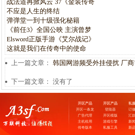
战法道再掀风云 37《金装传奇
不应是人生的终结
弹弹堂一到十级强化秘籍
《前任3》全国公映 主演曾梦
Elsword正版手游《艾尔战记》
这就是我们在传奇中的使命
上一篇文章：
韩国网游频受外挂侵扰 厂
下一篇文章： 没有了
开区产品
开区产品
私
开区一条龙
登陆器
订
广告代理
开区模版
汇
主机租用
游戏引擎
新
传奇版本
私服工具
新