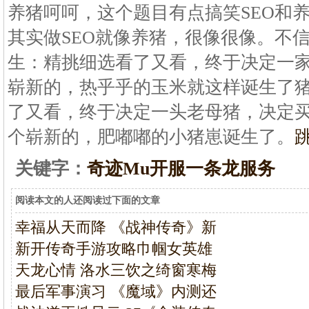
养猪呵呵，这个题目有点搞笑SEO和
其实做SEO就像养猪，很像很像。不
生：精挑细选看了又看，终于决定一家
崭新的，热乎乎的玉米就这样诞生了
了又看，终于决定一头老母猪，决定
个崭新的，肥嘟嘟的小猪崽诞生了。
关键字：
奇迹Mu开服一条龙服务
阅读本文的人还阅读过下面的文章
幸福从天而降 《战神传奇》新
新开传奇手游攻略巾帼女英雄
天龙心情 洛水三饮之绮窗寒梅
最后军事演习 《魔域》内测还