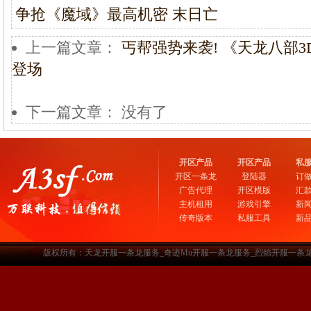
争抢《魔域》最高机密 末日亡
上一篇文章：
丐帮强势来袭! 《天龙八部3
登场
下一篇文章： 没有了
开区产品
开区产品
私
开区一条龙
登陆器
订
广告代理
开区模版
汇
主机租用
游戏引擎
新
传奇版本
私服工具
新
版权所有：天龙开服一条龙服务_奇迹Mu开服一条龙服务_烈焰开服一条龙服务-www.a3sf.c