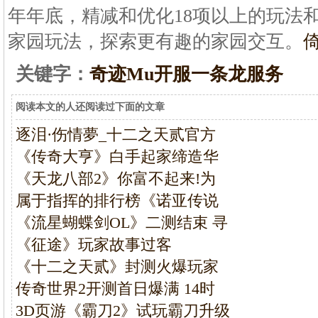
年年底，精减和优化18项以上的玩法
家园玩法，探索更有趣的家园交互。
关键字：
奇迹Mu开服一条龙服务
阅读本文的人还阅读过下面的文章
逐泪·伤情夢_十二之天贰官方
《传奇大亨》白手起家缔造华
《天龙八部2》你富不起来!为
属于指挥的排行榜《诺亚传说
《流星蝴蝶剑OL》二测结束 寻
《征途》玩家故事过客
《十二之天贰》封测火爆玩家
传奇世界2开测首日爆满 14时
3D页游《霸刀2》试玩霸刀升级