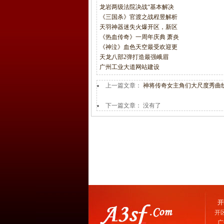
龙岩两级法院决战“基本解决
《三国杀》官渡之战程昱解析
天羽神器迷失火爆开区，新区
《热血传奇》一周年庆典 萧炎
《神泣》血色天空最受欢迎更
天龙八部2弹打造最强峨眉
广州工业大道网站建设
上一篇文章：
神将传奇女主角们大尺度秀曲
下一篇文章： 没有了
开
开
广