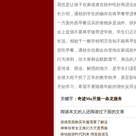
我也是让孩子在家或者在校外吃好再进去的
长介绍，通校的学生的确存在将早餐带进
一方面外面早餐店买的食物多是油炸、烘
会上提倡不要将早饭带进学校。学生们正
长说。相较于一般学校明言告知不能将早
堂吃早餐，通校生也都会自觉地在家或校
行为准则，但大家都会默默遵守。身边的人
是传道、授业、解惑的地方，是学生们汲
在很大程干扰了正常的教学秩序，甚至影
开始学习，希望不要随着年龄的增长反而
关键字：
奇迹Mu开服一条龙服务
阅读本文的人还阅读过下面的文章
游戏里面购买衣服需要了解这
神将传奇女主角们大尺度秀曲
移动旅游时代到来 缔造旅游互