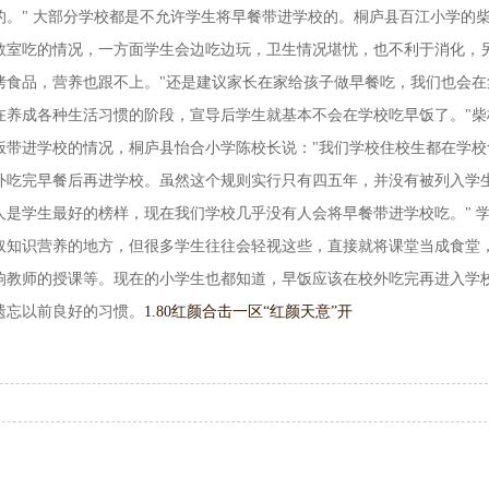
。" 大部分学校都是不允许学生将早餐带进学校的。桐庐县百江小学的
教室吃的情况，一方面学生会边吃边玩，卫生情况堪忧，也不利于消化，
烤食品，营养也跟不上。"还是建议家长在家给孩子做早餐吃，我们也会在
在养成各种生活习惯的阶段，宣导后学生就基本不会在学校吃早饭了。"柴
饭带进学校的情况，桐庐县怡合小学陈校长说："我们学校住校生都在学校
外吃完早餐后再进学校。虽然这个规则实行只有四五年，并没有被列入学
是学生最好的榜样，现在我们学校几乎没有人会将早餐带进学校吃。" 
取知识营养的地方，但很多学生往往会轻视这些，直接就将课堂当成食堂
响教师的授课等。现在的小学生也都知道，早饭应该在校外吃完再进入学
遗忘以前良好的习惯。
1.80红颜合击一区“红颜天意”开