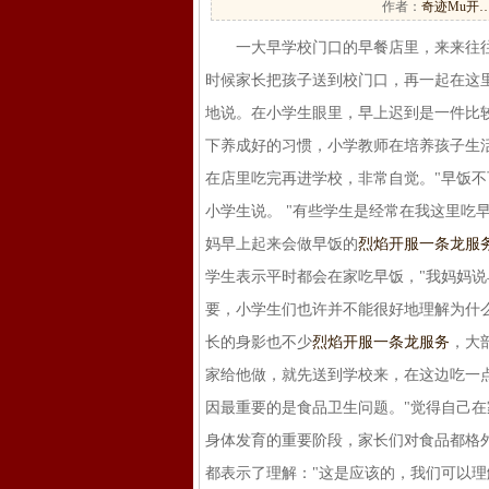
作者：
奇迹Mu开
一大早学校门口的早餐店里，来来往往的
时候家长把孩子送到校门口，再一起在这
地说。在小学生眼里，早上迟到是一件比
下养成好的习惯，小学教师在培养孩子生
在店里吃完再进学校，非常自觉。"早饭
小学生说。 "有些学生是经常在我这里吃
妈早上起来会做早饭的
烈焰开服一条龙服
学生表示平时都会在家吃早饭，"我妈妈说
要，小学生们也许并不能很好地理解为什
长的身影也不少
烈焰开服一条龙服务
，大
家给他做，就先送到学校来，在这边吃一
因最重要的是食品卫生问题。"觉得自己
身体发育的重要阶段，家长们对食品都格
都表示了理解："这是应该的，我们可以