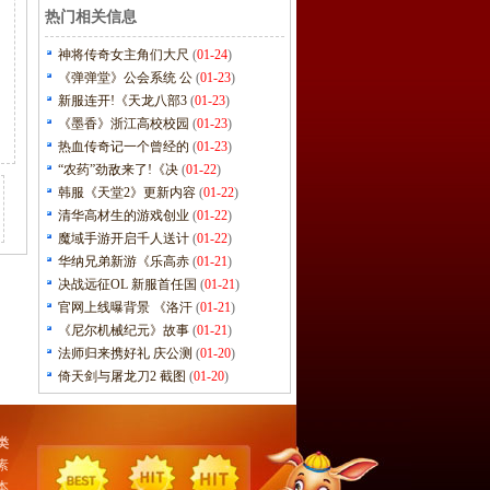
热门相关信息
神将传奇女主角们大尺
(
01-24
)
《弹弹堂》公会系统 公
(
01-23
)
新服连开!《天龙八部3
(
01-23
)
《墨香》浙江高校校园
(
01-23
)
热血传奇记一个曾经的
(
01-23
)
“农药”劲敌来了!《决
(
01-22
)
韩服《天堂2》更新内容
(
01-22
)
清华高材生的游戏创业
(
01-22
)
魔域手游开启千人送计
(
01-22
)
华纳兄弟新游《乐高赤
(
01-21
)
决战远征OL 新服首任国
(
01-21
)
官网上线曝背景 《洛汗
(
01-21
)
《尼尔机械纪元》故事
(
01-21
)
法师归来携好礼 庆公测
(
01-20
)
倚天剑与屠龙刀2 截图
(
01-20
)
类
素
本