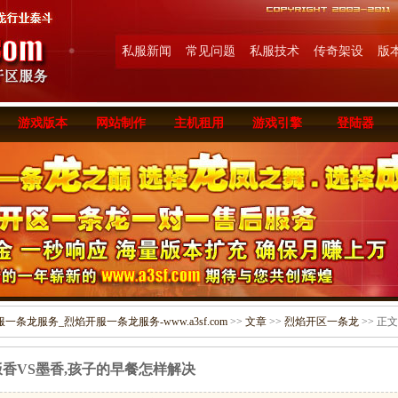
私服新闻
常见问题
私服技术
传奇架设
版
游戏版本
网站制作
主机租用
游戏引擎
登陆器
条龙服务_烈焰开服一条龙服务-www.a3sf.com
>>
文章
>>
烈焰开区一条龙
>> 正文
饭香VS墨香,孩子的早餐怎样解决