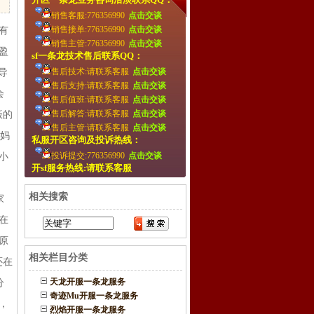
销售客服:776356990
点击交谈
销售接单:776356990
点击交谈
有
销售主管:776356990
点击交谈
盈
sf一条龙技术售后联系QQ：
售后技术:请联系客服
点击交谈
导
售后支持:请联系客服
点击交谈
会
售后值班:请联系客服
点击交谈
售后解答:请联系客服
点击交谈
饭的
售后主管:请联系客服
点击交谈
我妈
私服开区咨询及投诉热线：
投诉提交:776356990
点击交谈
小
开sf服务热线:请联系客服
相关搜索
家
在
原
相关栏目分类
还在
天龙开服一条龙服务
分
奇迹Mu开服一条龙服务
，
烈焰开服一条龙服务