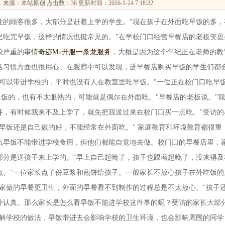
…
来源：本站原创 点击数：
38 更新时间：2026-1-24 7:18:22
顾客很多，大部分是赶着上学的学生。"现在孩子在外面吃早饭的多，
里吃完早饭，这样的情况也挺常见的。"在学校门口经营早餐店的老板笑盈
较严重的事情
奇迹Mu开服一条龙服务
，大概是因为这个年纪正在老师的教
活习惯方面也很用心。在观察中可以发现，进早餐店购买早饭的学生们都
不可以带进学校的，平时也没有人在教室里吃早饭。"一位正在校门口吃早
早饭的，也有不太眼熟的，可能就是偶尔在外面吃。"早餐店的老板说。"
务
，有时候我来不及上学了，就先把我送过来在校门口买一点吃。"受访的
早饭还是自己做的好，不能经常在外面吃。" 家庭教育和环境教育都很重
么早饭不能带进学校食用，但他们都能自觉地去做。校门口的早餐店里，
部分是送孩子来上学的。"早上自己起晚了，孩子也跟着起晚了，没来得及
点。"一位家长点了份豆浆和煎饼给孩子。一般家长不放心孩子在外吃饭的
在家做的早餐更卫生，外面的早餐看不到制作的过程总是不太放心。"孩子
外认真。那么家长是怎么看早饭不能进学校这件事的呢？受访的家长大部
理解学校的做法，早饭带进去会影响学校的卫生环境，也会影响周围的同学