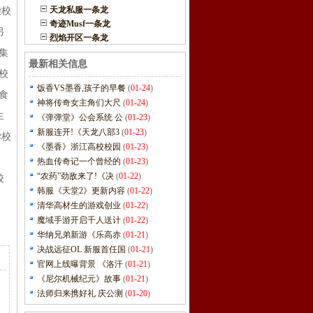
天龙私服一条龙
柴校
奇迹Musf一条龙
另
烈焰开区一条龙
集
最新相关信息
校
饭香VS墨香,孩子的早餐
(
01-24
)
食
神将传奇女主角们大尺
(
01-24
)
生
《弹弹堂》公会系统 公
(
01-23
)
新服连开!《天龙八部3
(
01-23
)
学校
《墨香》浙江高校校园
(
01-23
)
，
热血传奇记一个曾经的
(
01-23
)
“农药”劲敌来了!《决
(
01-22
)
校
韩服《天堂2》更新内容
(
01-22
)
清华高材生的游戏创业
(
01-22
)
魔域手游开启千人送计
(
01-22
)
华纳兄弟新游《乐高赤
(
01-21
)
决战远征OL 新服首任国
(
01-21
)
官网上线曝背景 《洛汗
(
01-21
)
《尼尔机械纪元》故事
(
01-21
)
法师归来携好礼 庆公测
(
01-20
)