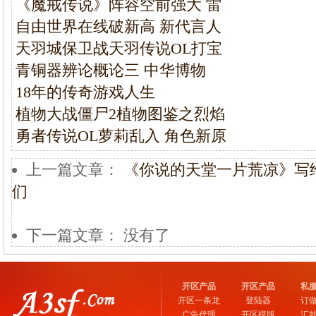
《魔戒传说》阵容空前强大 雷
自由世界在线破新高 新代言人
天羽城保卫战天羽传说OL打宝
青铜器辨论概论三 中华博物
18年的传奇游戏人生
植物大战僵尸2植物图鉴之烈焰
勇者传说OL萝莉乱入 角色新原
上一篇文章：
《你说的天堂一片荒凉》写
们
下一篇文章： 没有了
开区产品
开区产品
私
开区一条龙
登陆器
订
广告代理
开区模版
汇