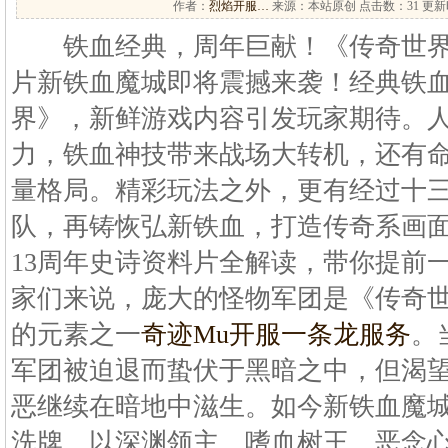
作者：
烈焰开服…
来源：本站原创 点击数：
31 更新时
铁血经典，周年巨献！《传奇世界
片新铁血魔城即将震撼来袭！经典铁
界》，新鲜游戏内容引发玩家期待。
力，铁血神技带来战场大转机，还有
量格局。精彩玩法之外，更有经过十
队，再铸恢弘新铁血，打造传奇系画
13周年史诗资料片全解读，带你提前
家们来说，庞大的怪物军团是《传奇
的元素之一
奇迹Mu开服一条龙服务
。
军团被迫退而蛰伏于黑暗之中，但渴
恶继续在暗地中滋生。如今新铁血魔
洗牌。以深渊领主、嗜血树王、恶念心