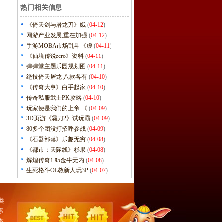
热门相关信息
《倚天剑与屠龙刀》娥
(
04-12
)
网游产业发展,重在加强
(
04-12
)
手游MOBA市场乱斗《虚
(
04-11
)
《仙境传说zero》资料
(
04-11
)
弹弹堂主题乐园规划图
(
04-11
)
绝技倚天屠龙 八款各有
(
04-10
)
《传奇大亨》白手起家
(
04-10
)
传奇私服武士PK攻略
(
04-10
)
玩家便是我们的上帝 《
(
04-09
)
3D页游《霸刀2》试玩霸
(
04-09
)
80多个团没打招呼参战
(
04-09
)
《石器部落》乐趣无穷
(
04-08
)
《都市：天际线》杉果
(
04-08
)
辉煌传奇1.95金牛无内
(
04-08
)
生死格斗OL教新人玩3P
(
04-07
)
类
素
本