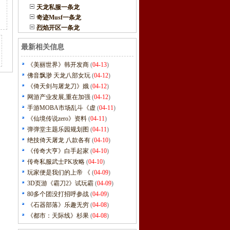
天龙私服一条龙
奇迹Musf一条龙
烈焰开区一条龙
最新相关信息
《美丽世界》韩开发商
(
04-13
)
佛音飘渺 天龙八部女玩
(
04-12
)
《倚天剑与屠龙刀》娥
(
04-12
)
网游产业发展,重在加强
(
04-12
)
手游MOBA市场乱斗《虚
(
04-11
)
《仙境传说zero》资料
(
04-11
)
弹弹堂主题乐园规划图
(
04-11
)
绝技倚天屠龙 八款各有
(
04-10
)
《传奇大亨》白手起家
(
04-10
)
传奇私服武士PK攻略
(
04-10
)
玩家便是我们的上帝 《
(
04-09
)
3D页游《霸刀2》试玩霸
(
04-09
)
80多个团没打招呼参战
(
04-09
)
《石器部落》乐趣无穷
(
04-08
)
《都市：天际线》杉果
(
04-08
)