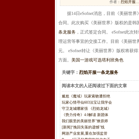
作者：
烈焰开服
据14日eSofnet消息，目前《美丽世
合同。此次购买《美丽世界》版权的是韩
条龙服务
，正式签定合同。 eSofnet
理运营等事宜的交接工作。目前《美丽世界》
元。 eSofnet转让《美丽世界》版权
方面。
美国一游戏可选塔利班角色
关键字：
烈焰开服一条龙服务
阅读本文的人还阅读过下面的文章
尴尬《魔域》玩家索吻遭拒绝
玩家心情寻仙603法宝让我学会
守卫龙城哪家强 《烈焰龙城》
《势力传奇》4.0解读 新团体
我们眼里的美丽世界”燎原师
[新闻]“挽回失落的遗憾”线
网游产业发展,重在加强监管