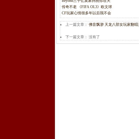
Beyond三子忆黄家驹祝你在天
传奇不老 《FIFA OL3》欧文球
CF玩家心情很多年以后我不会
上一篇文章：
佛音飘渺 天龙八部女玩家翻唱
下一篇文章： 没有了