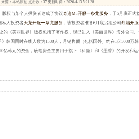
…
来源：本站原创 点击数：
37 更新时间：2026-4-13 5:21:28
界》版权与某个人投资者达成了协议
奇迹Mu开服一条龙服务
，于6月底正式
国私人投资者
天龙开服一条龙服务
，该投资者准备6月底另组公司
烈焰开服
此次转让的《美丽世界》版权包括了著作权，现已进入《美丽世界》海外合同、
韩国同时在线人数为1500人，月销售额（包括国外）约在1亿5000万韩
将获得10亿韩元的资金，该笔资金主要用于旗下《科隆》和《墨香》的开发和运