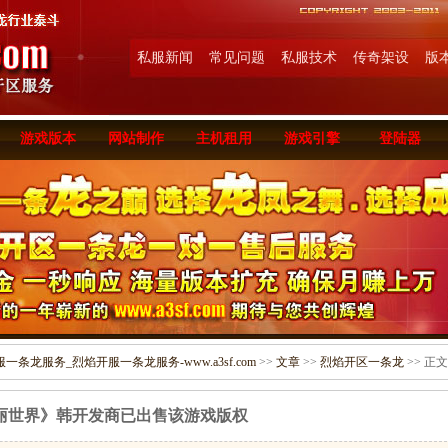
私服新闻
常见问题
私服技术
传奇架设
版
游戏版本
网站制作
主机租用
游戏引擎
登陆器
条龙服务_烈焰开服一条龙服务-www.a3sf.com
>>
文章
>>
烈焰开区一条龙
>> 正文
丽世界》韩开发商已出售该游戏版权