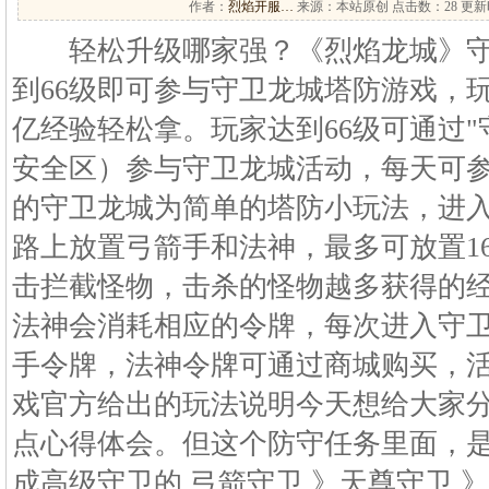
作者：
烈焰开服…
来源：本站原创 点击数：
28 更新时
轻松升级哪家强？《烈焰龙城》守
到66级即可参与守卫龙城塔防游戏，
亿经验轻松拿。玩家达到66级可通过"
安全区）参与守卫龙城活动，每天可参
的守卫龙城为简单的塔防小玩法，进
路上放置弓箭手和法神，最多可放置1
击拦截怪物，击杀的怪物越多获得的
法神会消耗相应的令牌，每次进入守卫
手令牌，法神令牌可通过商城购买，
戏官方给出的玩法说明今天想给大家
点心得体会。但这个防守任务里面，
成高级守卫的 弓箭守卫 》天尊守卫 