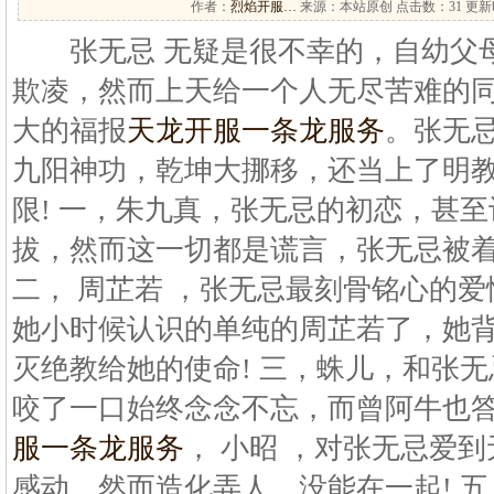
作者：
烈焰开服…
来源：本站原创 点击数：
31 更新时
张无忌 无疑是很不幸的，自幼父母
欺凌，然而上天给一个人无尽苦难的
大的福报
天龙开服一条龙服务
。张无
九阳神功，乾坤大挪移，还当上了明教
限! 一，朱九真，张无忌的初恋，甚
拔，然而这一切都是谎言，张无忌被着
二， 周芷若 ，张无忌最刻骨铭心的
她小时候认识的单纯的周芷若了，她
灭绝教给她的使命! 三，蛛儿，和张
咬了一口始终念念不忘，而曾阿牛也答
服一条龙服务
， 小昭 ，对张无忌爱
感动，然而造化弄人，没能在一起! 五