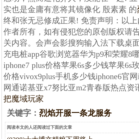
实也是金庸有意将其镜像化 殷素素 的
终和张无忌修成正果! 免责声明：以
作者所有，如有侵犯您的原创版权请
关内容。会声会影搜狗输入法下载桌
充电桩app谷歌浏览器华为p9和荣耀8
iphone7 plus价格苹果6s多少钱苹果
价格vivox9plus手机多少钱iphone6官网
网通诺基亚x7努比亚m2青春版热点资
把魔域玩家
关键字：
烈焰开服一条龙服务
阅读本文的人还阅读过下面的文章