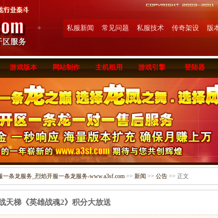
私服新闻
常见问题
私服技术
传奇架设
版
游戏版本
网站制作
主机租用
游戏引擎
登陆器
条龙服务_烈焰开服一条龙服务-www.a3sf.com
>>
新闻
>>
公告
>> 正文
战天梯《英雄战魂2》积分大放送