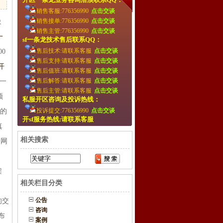
销售客服:776356990
点击交谈
销售接单:776356990
点击交谈
象
销售主管:776356990
点击交谈
一
sf一条龙技术售后联系QQ：
售后技术:请联系客服
点击交谈
0
售后支持:请联系客服
点击交谈
开
售后值班:请联系客服
点击交谈
售后解答:请联系客服
点击交谈
一
售后主管:请联系客服
点击交谈
领
私服开区咨询及投诉热线：
投诉提交:776356990
点击交谈
出的
开sf服务热线:请联系客服
真
相关搜索
的网
架
相关栏目分类
公告
的交
咨询
布
案例