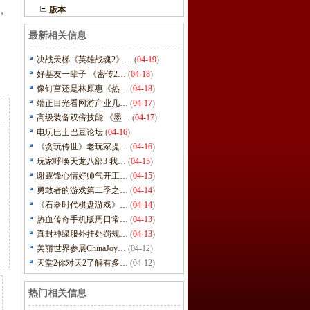
版本
，
最新相关信息
决战天梯《英雄战魂2》…
(
04-19
)
好基友一辈子 《密传2…
(
04-18
)
像钉宫还是林原惠《热…
(
04-18
)
端正目光看网游产业几…
(
04-17
)
高级装备双倍技能 《墨…
(
04-17
)
电玩巴士巴豆论坛
(
04-16
)
《贪玩传世》老玩家提…
(
04-16
)
玩家呼唤天龙八部3 我…
(
04-15
)
谢霆锋心情好帅气开工…
(
04-15
)
勇敢者的游戏第二季之…
(
04-14
)
《石器时代棋盘游戏》…
(
04-14
)
热血传奇手机版周日常…
(
04-13
)
真封神绿服外挂处罚规…
(
04-13
)
美丽世界参展ChinaJoy…
(04-12)
天堂2你对天2了解有多…
(04-12)
热门相关信息