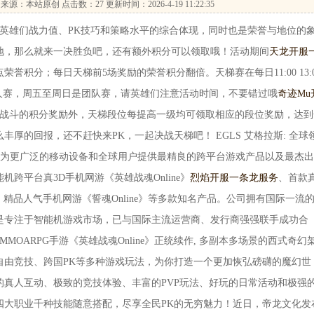
来源：本站原创 点击数：
27 更新时间：2026-4-19 11:22:35
雄们战力值、PK技巧和策略水平的综合体现，同时也是荣誉与地位的
地，那么就来一决胜负吧，还有额外积分可以领取哦！活动期间
天龙开服
荣誉积分；每日天梯前5场奖励的荣誉积分翻倍。天梯赛在每日11:00 13:0
四是个人赛，周五至周日是团队赛，请英雄们注意活动时间，不要错过哦
奇迹Mu
场战斗的积分奖励外，天梯段位每提高一级均可领取相应的段位奖励，达到
厚的回报，还不赶快来PK，一起决战天梯吧！ EGLS 艾格拉斯: 全球
于为更广泛的移动设备和全球用户提供最精良的跨平台游戏产品以及最杰
跨平台真3D手机网游《英雄战魂Online》
烈焰开服一条龙服务
、首款
》、精品人气手机网游《誓魂Online》等多款知名产品。公司拥有国际一流
是专注于智能机游戏市场，已与国际主流运营商、发行商强强联手成功合
OARPG手游《英雄战魂Online》正统续作, 多副本多场景的西式奇幻
自由竞技、跨国PK等多种游戏玩法，为你打造一个更加恢弘磅礴的魔幻世
的真人互动、极致的竞技体验、丰富的PVP玩法、好玩的日常活动和极强
四大职业千种技能随意搭配，尽享全民PK的无穷魅力！近日，帝龙文化发