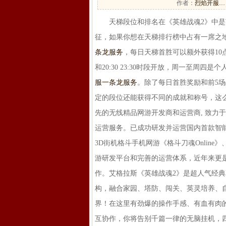
作者：
烈焰开服…
天梯段位和排名在《英雄战魂2》中是英
征，如果你想在天梯排行榜中占有一席之
条龙服务
，每日天梯首胜可以额外获得10点
和20:30 23:30时段开放，周一至周
服一条龙服务
。除了每日首胜奖励和前5
定的段位还能获得不同的成就和称号，这么丰
先的无线精品网游开发商和运营商, 致力
运营服务。已成功研发并运营国内首款智能机
3D街机格斗手机网游《格斗刀魂Online
游研发平台和完善的运营体系，近年来更
作。艾格拉斯《英雄战魂2》是超人气经典MM
构，融合家园、塔防、闯关、英灵培养、
界！在这里有劲爆的操作手感、有血有肉
互协作，你将告别千篇一律的无脑挂机，