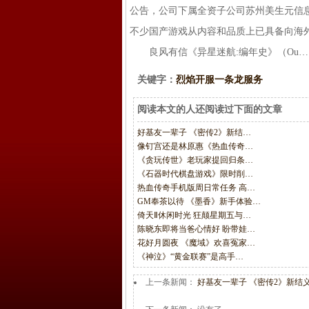
公告，公司下属全资子公司苏州美生元信
不少国产游戏从内容和品质上已具备向海外
良风有信《异星迷航:编年史》（Ou…
关键字：
烈焰开服一条龙服务
阅读本文的人还阅读过下面的文章
好基友一辈子 《密传2》新结…
像钉宫还是林原惠《热血传奇…
《贪玩传世》老玩家提回归条…
《石器时代棋盘游戏》限时削…
热血传奇手机版周日常任务 高…
GM奉茶以待 《墨香》新手体验…
倚天Ⅱ休闲时光 狂颠星期五与…
陈晓东即将当爸心情好 盼带娃…
花好月圆夜 《魔域》欢喜冤家…
《神泣》“黄金联赛”是高手…
上一条新闻：
好基友一辈子 《密传2》新结