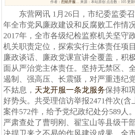
作者：
烈焰开服…
来源：本站原创 点击数：
105 更新时
东营网讯 1月26日，市纪委监委召开
年全市党风廉政建设和反腐败工作情
2017年，全市各级纪检监察机关坚守
机关职责定位，探索实行主体责任项
廉政谈话、廉政党课宣讲全覆盖，积
面从严治党主体责任。坚持无禁区、
遏制、强高压、长震慑，对严重违纪
不姑息，
天龙开服一条龙服务
保持和
好势头。共受理信访举报2471件次(含上
案件572件，给予党纪政纪处分589人
严肃查处了曹明刚、翟宝山等县级干
决捍卫来之不易的作风建设成果，全市