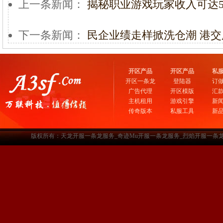
上一条新闻：
揭秘职业游戏玩家收入可达5
下一条新闻：
民企业绩走样掀洗仓潮 港
开区产品
开区产品
私
开区一条龙
登陆器
订
广告代理
开区模版
汇
主机租用
游戏引擎
新
传奇版本
私服工具
新
版权所有：天龙开服一条龙服务_奇迹Mu开服一条龙服务_烈焰开服一条龙服务-www.a3sf.c