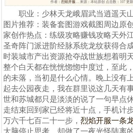
作者：
烈焰开服…
来源：本站原创 点击数：
107 更新
职业：少林天龙峨眉武当逍遥天山
图片推荐：装备套图游戏截图周边原
家创作热点：练级攻略赚钱攻略天外
圣奇阵门派进阶经脉系统龙纹获得合
时装城市产出资源抢夺战世族想着明
整个白天都在恍恍惚惚中度过，至此
的未落，当初是什么心情。晚上没有
起去公园夜走，我在群里说这几天有
世和苏城都只是淡淡的说了一句早点
走结束回到家已经将近十点，手机计
万六千七百二十一步，
烈焰开服一条
大脑停止思考，却做了一夜光怪陆离