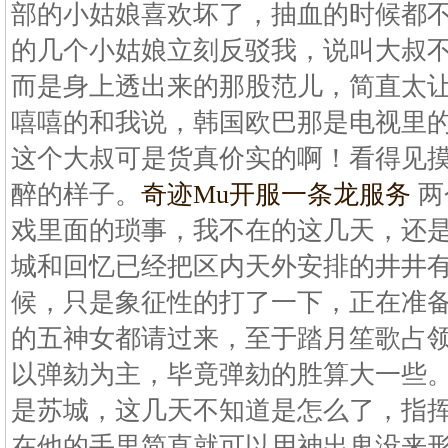
部的小姑娘喜欢坏了，抽血的时候都
的几个小姑娘立刻反驳我，说叫大叔
而是身上透出来的那股范儿，简直太
嘻嘻的和我说，韩国欧巴那是电视里
这个大叔可是货真价实的啊！看得见
醉的样子。
奇迹Mu开服一条龙服务
两
戏里面的琐事，我不在的这几天，还
城和回忆已经把区内天外安排的井井
候，只是象征性的打了一下，正在准
的五神女都请过来，至于踏月笙歌占
以弹劾为主，毕竟弹劾的胜算大一些
是苏城，这几天不知道是怎么了，指
在他的手里简直就可以用神出鬼没来