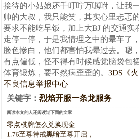
接待的小姑娘还千叮咛万嘱咐，让我
帅的大叔，我只能笑，其实心里忐忑
要求不能吃早饭，加上大BJ 的交通
走停一停，于是我情理之中的晕车了
脸色惨白，他们都害怕我晕过去。嗯
有点偏低，怪不得有时候感觉脑袋包
体育锻炼，要不然病歪歪的。
3DS《
不良信息举报中心
关键字：
烈焰开服一条龙服务
阅读本文的人还阅读过下面的文章
零点棋牌怎么兑换现金
1.76至尊特戒黑暗至尊开启，