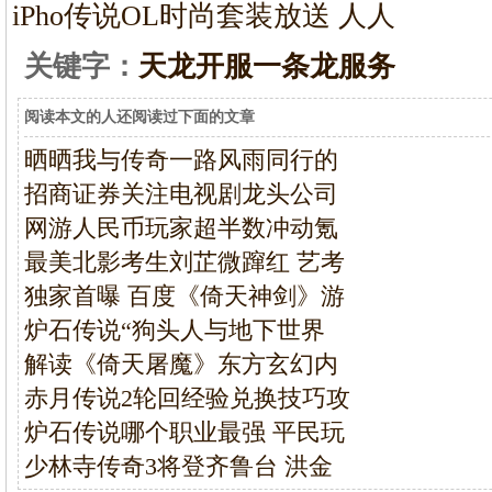
iPho
传说OL时尚套装放送 人人
关键字：
天龙开服一条龙服务
阅读本文的人还阅读过下面的文章
晒晒我与传奇一路风雨同行的
招商证券关注电视剧龙头公司
网游人民币玩家超半数冲动氪
最美北影考生刘芷微蹿红 艺考
独家首曝 百度《倚天神剑》游
炉石传说“狗头人与地下世界
解读《倚天屠魔》东方玄幻内
赤月传说2轮回经验兑换技巧攻
炉石传说哪个职业最强 平民玩
少林寺传奇3将登齐鲁台 洪金