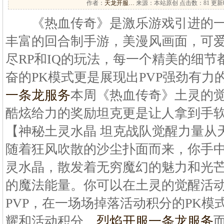
作者：
天龙开服…
来源：本站原创 点击数：
81 更新时
《热血传奇》是激乐游戏引进的一
丰富的回合制手游，美漫风画面，可
尽RP和IQ的玩法，每一个精美的细
奋的PK模式更是展现出PVP强劲有力
一条龙服务
本周《热血传奇》土灵的
酷炫给力的奖励坦克更是让人拿到手
【神秘土灵水晶 坦克战队觉醒力量从天
随着狂风吹散的沙尘扑面而来，你手
灵水晶，散发着无穷魔幻的魅力和光
的魔法能量。你可以在土灵的觉醒活
PVP，在一场场掉落活动积分的PK模
耀和活动积分，
烈焰开服一条龙服务