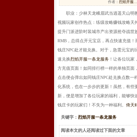
作者：
烈焰开服
职业：少林天龙峨眉武当逍遥天山明教
视频玩家创作热点：练级攻略赚钱攻略天
提升门派进阶时装城市产出资源抢夺战世
RMB，总得点开元宝店，再点快速充值！
钱庄NPC处才能兑换。对于，急需元宝
速兑换
烈焰开服一条龙服务
！让各位玩家
方充值页面！如同排行榜一样的单独页面
点击便会弹出如同钱庄NPC处兑换点数
化系统，也在一步步的更新！虽然，有些
新，便是增加了各位玩家的福利，能够快
钱庄卡的玩家们！不失为一种福利。
倚天
关键字：
烈焰开服一条龙服务
阅读本文的人还阅读过下面的文章