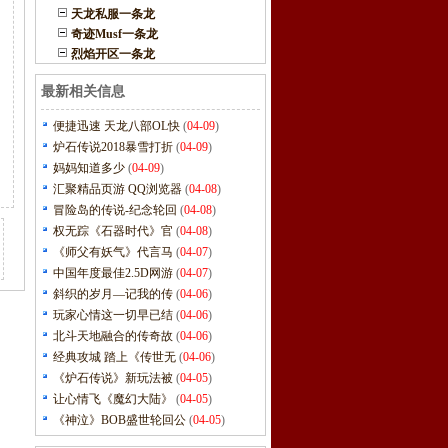
天龙私服一条龙
奇迹Musf一条龙
烈焰开区一条龙
最新相关信息
便捷迅速 天龙八部OL快
(
04-09
)
炉石传说2018暴雪打折
(
04-09
)
妈妈知道多少
(
04-09
)
汇聚精品页游 QQ浏览器
(
04-08
)
冒险岛的传说-纪念轮回
(
04-08
)
权无踪《石器时代》官
(
04-08
)
《师父有妖气》代言马
(
04-07
)
中国年度最佳2.5D网游
(
04-07
)
斜织的岁月—记我的传
(
04-06
)
玩家心情这一切早已结
(
04-06
)
北斗天地融合的传奇故
(
04-06
)
经典攻城 踏上《传世无
(
04-06
)
《炉石传说》新玩法被
(
04-05
)
让心情飞《魔幻大陆》
(
04-05
)
《神泣》BOB盛世轮回公
(
04-05
)