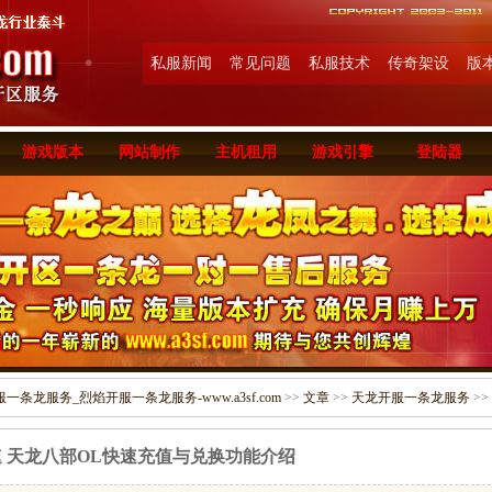
私服新闻
常见问题
私服技术
传奇架设
版
游戏版本
网站制作
主机租用
游戏引擎
登陆器
条龙服务_烈焰开服一条龙服务-www.a3sf.com
>>
文章
>>
天龙开服一条龙服务
>>
 天龙八部OL快速充值与兑换功能介绍