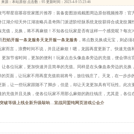
…
来源：本站原创 点击数：
95 更新时间：2023-4-9 15:23:46
丐帮星宿慕容世家图片推荐：装备套图游戏截图周边原创视频推荐：官
外江湖介绍天外江湖攻略兵圣奇阵门派进阶经脉系统龙纹获得合成龙纹属
族充值，兑换，将不再麻烦！不知各位玩家是否有这样一个感觉呢？每次
而
烈焰开服一条龙服务
天龙开服一条龙服务
，将点数兑换成元宝，则必须
的玩家而言，浪费时间不说，并且还麻烦！嗯，龙园再度更新了。快速充值
，更加节省时间，更加的便利！玩家点击头像血条旁边的充值，便会弹出
，让各位玩家，更加快速并且简单的充值。同样是在头像血条旁边的兑换
一样的页面，让玩家不用再度充值前就将号，放往钱庄了。天龙，在一步步
更新，让一些玩家跟随不了脚步，但是，却让天龙更加具有可玩性。此次
速的充值并且兑换，使各位玩家不用那么麻烦的跑往钱庄，尤其是，各位
Ⅱ突破等级上线全新升级敲响…
宣战同盟纯网页游戏公会介