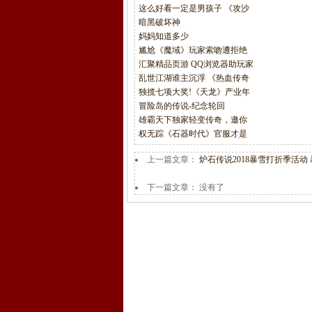
这么好看一定是男孩子 《攻沙
暗黑破坏神
妈妈知道多少
尴尬《魔域》玩家索吻遭拒绝
汇聚精品页游 QQ浏览器助玩家
乱世江湖谁主沉浮 《热血传奇
独揽七项大奖!《天龙》产业年
冒险岛的传说-纪念轮回
雄霸天下独家轻变传奇，邀你
权无踪《石器时代》官服才是
上一篇文章：
炉石传说2018暴雪打折季活动
下一篇文章： 没有了