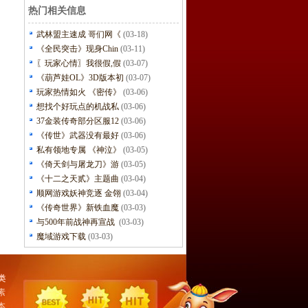
热门相关信息
武林盟主速成 哥们网《
(03-18)
《全民突击》现身Chin
(03-11)
〖玩家心情〗我很假,假
(03-07)
《葫芦娃OL》3D版本初
(03-07)
玩家热情如火 《密传》
(03-06)
想找个好玩点的机战私
(03-06)
37金装传奇部分区服12
(03-06)
《传世》武器没有最好
(03-06)
私有领地专属 《神泣》
(03-05)
《倚天剑与屠龙刀》游
(03-05)
《十二之天贰》主题曲
(03-04)
顺网游戏妖神竞逐 金翎
(03-04)
《传奇世界》新铁血魔
(03-03)
与500年前战神再宣战
(03-03)
魔域游戏下载
(03-03)
类
素
本