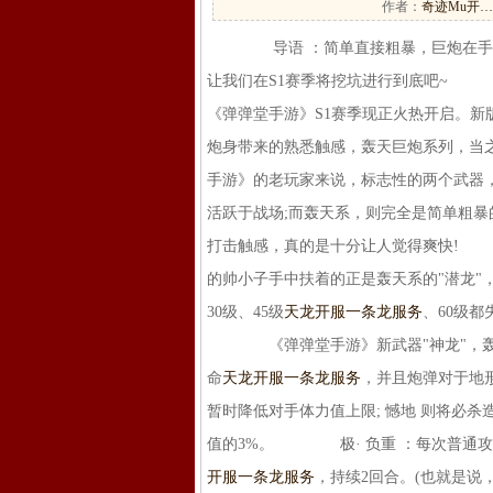
作者：
奇迹Mu开…
导语 ：简单直接粗暴，巨炮在手，天
让我们在S1赛季将挖坑进行到底吧~
《弹弹堂手游》S1赛季现正火热开启。新
炮身带来的熟悉触感，轰天巨炮系列，
手游》的老玩家来说，标志性的两个武器
活跃于战场;而轰天系，则完全是简单粗
打击触感，真的是十分让人觉得爽快!
的帅小子手中扶着的正是轰天系的"潜龙
30级、45级
天龙开服一条龙服务
、60级
《弹弹堂手游》新武器"神龙"，轰天
命
天龙开服一条龙服务
，并且炮弹对于地形
暂时降低对手体力值上限; 憾地 则将必
值的3%。 极· 负重 ：每次普通攻击
开服一条龙服务
，持续2回合。(也就是说