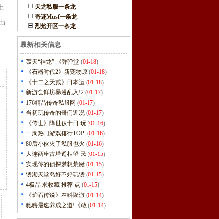
天龙私服一条龙
上
奇迹Musf一条龙
出
烈焰开区一条龙
最新相关信息
轰天“神龙” 《弹弹堂
(
01-18
)
《石器时代2》新宠物原
(
01-18
)
《十二之天贰》日本运
(
01-18
)
新游尝鲜坊暴漫乱入!2
(
01-17
)
176精品传奇私服网
(
01-17
)
当初玩传奇的哥们近况
(
01-17
)
《传世》降世仅十日 玩
(
01-16
)
一周热门游戏排行TOP
(
01-16
)
80后小伙火了私服也火
(
01-16
)
大连两座古塔遥相望 民
(
01-15
)
实现你的侦探梦想荒诞
(
01-15
)
锈湖天堂岛好不好玩锈
(
01-15
)
4极品 求收藏 推荐 点
(
01-15
)
《炉石传说》在科隆游
(
01-14
)
驰骋最速养成之道!《敢
(
01-14
)