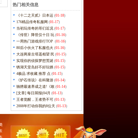
热门相关信息
《十二之天贰》日本运
(
01-18
)
176精品传奇私服网
(
01-17
)
当初玩传奇的哥们近况
(
01-17
)
《传世》降世仅十日 玩
(
01-16
)
一周热门游戏排行TOP
(
01-16
)
80后小伙火了私服也火
(
01-16
)
大连两座古塔遥相望 民
(
01-15
)
实现你的侦探梦想荒诞
(
01-15
)
锈湖天堂岛好不好玩锈
(
01-15
)
4极品 求收藏 推荐 点
(
01-15
)
《炉石传说》在科隆游
(
01-14
)
驰骋最速养成之道!《敢
(
01-14
)
[文章] 每日屌报(04月
(
01-13
)
王者觉醒，王者势不可
(
01-13
)
2008年打动你我的8位天
(
01-13
)
类
素
本