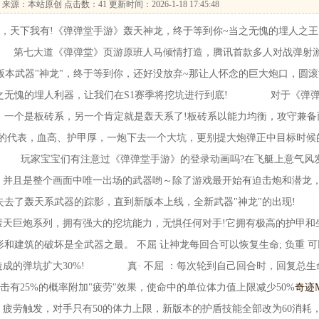
来源：本站原创 点击数：
41 更新时间：2026-1-18 17:45:48
下我有!《弹弹堂手游》轰天神龙，终于等到你~当之无愧的埋人之王
 第七大道《弹弹堂》页游原班人马倾情打造，腾讯首款多人对战弹射
版本武器"神龙"，终于等到你，还好没放弃~那让人怀念的巨大炮口，圆滚
当之无愧的埋人利器，让我们在S1赛季将挖坑进行到底! 对于《弹
，一个是板砖系，另一个肯定就是轰天系了!板砖系以能力均衡，攻守兼备
暴的代表，血高、护甲厚，一炮下去一个大坑，更别提大炮弹正中目标时候
 玩家宝宝们有注意过《弹弹堂手游》的登录动画吗?在飞艇上意气风
"，并且是整个画面中唯一出场的武器哟～除了游戏最开始有迫击炮和潜龙
都失去了轰天系武器的踪影，直到新版本上线，全新武器"神龙"的出现!
巨炮系列，拥有强大的挖坑能力，无惧任何对手!它拥有极高的护甲和
和建筑的破坏是全武器之最。 不屈 让神龙每回合可以恢复生命; 负重 可
杀造成的弹坑扩大30%! 真· 不屈 ：每次轮到自己回合时，回复总生
有25%的概率附加"疲劳"效果，使命中的单位体力值上限减少50%
奇迹
，疲劳触发，对手只有50的体力上限，新版本的护盾技能全部改为60消耗