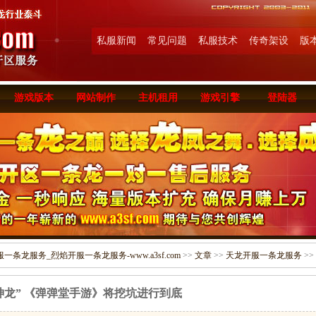
私服新闻
常见问题
私服技术
传奇架设
版
游戏版本
网站制作
主机租用
游戏引擎
登陆器
条龙服务_烈焰开服一条龙服务-www.a3sf.com
>>
文章
>>
天龙开服一条龙服务
>>
神龙” 《弹弹堂手游》将挖坑进行到底