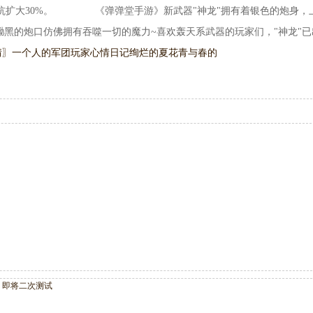
坑扩大30%。 《弹弹堂手游》新武器"神龙"拥有着银色的炮身，
黑的炮口仿佛拥有吞噬一切的魔力~喜欢轰天系武器的玩家们，"神龙"已
情〗一个人的军团
玩家心情日记绚烂的夏花青与春的
 即将二次测试