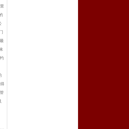
奇里
的
公
门
最
未
契约
的
能得
管
及