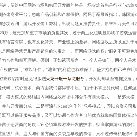
解决，留给中国网络市场和韩国开发商的将是一场灾难首先是行业心态急
顾搭建商业平台，忽略产品创新和产权保护。网易丁磊最近指出，韩国游
别急功近利，游戏开发偷工减料，出现问题又推委责任。原来30万美金可
20万，这更加加重了市场的负担其次，过于商业化也明显影响了游戏运营
既有语言障碍，也有文化背景、产业链上的差异。网络游戏之所以区别于
也是网络游戏无形产品销售的法宝之一。而网络游戏的客户服务不可避免
通力合作和相互理解。否则，正如谚语所言，“一个人是铁门，两个人是木
产权的“城门”难以守住，“池鱼“的利益也就难保了。盛大抱怨自己夹在玩
对游戏缺陷有时意见很激烈
天龙开服一条龙服务
，开发商却甚至拖拖拉拉，
源代码，核心技术。两方面我们都得罪不起。“由于不掌握源代码，任何游
资：盛大模式的终结国内网络游戏市场中韩合作有两大模式：一是盛大模
与开发商分成；二是新浪与Ncsoft合作的“乐谷模式“，即以合资公司
司既可以保证服务品质，又可以协调合作方各自的优势就像韩国媒体指出
停留于运营商的角度，它必须掌握游戏开发的技术，彻底掌握游戏的源代
重量级厂商。盛大与韩国方面的决裂是早晚的事情，只不过传奇私服事件