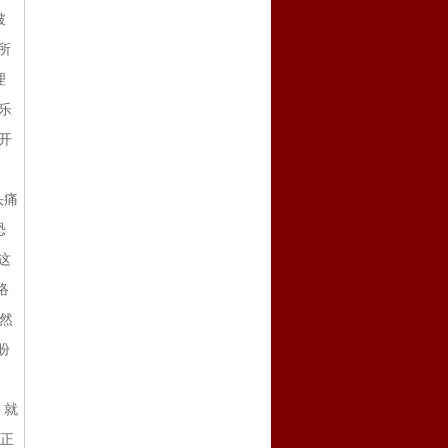
破
所
理
乐
开
头痛
恐
这
络
显然
盼
 就
反正