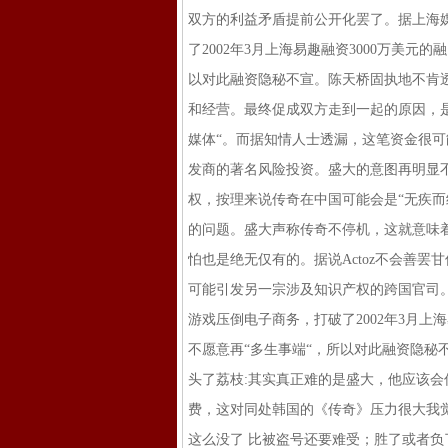
双方的利益矛盾提前公开化罢了。据上海媒
了2002年3月上海易趣融资3000万美
以对此融资隐秘不宣。陈天桥固执地不肯
和经营。最终促成双方走到一起的原因，
媒体“。而据知情人士透漏，这笔资金很
发商的著名风险投资。盛大的意图再明显
权，按理来说传奇在中国可能会是“无疾而
的问题。盛大声称传奇不停机，这就意味
怕也是绝无仅有的。据说Actoz不会善
可能引发另一宗涉及知识产权的跨国官司。有
游戏压倒电子商务，打破了2002年3月上
不愿意再“多生事端“，所以对此融资隐秘
头了荔枝:其实真正难的是盛大，他应该
费，这对同处韩国的《传奇》压力很大我觉
这么没了 比被盗号还要难受；胜了或者负