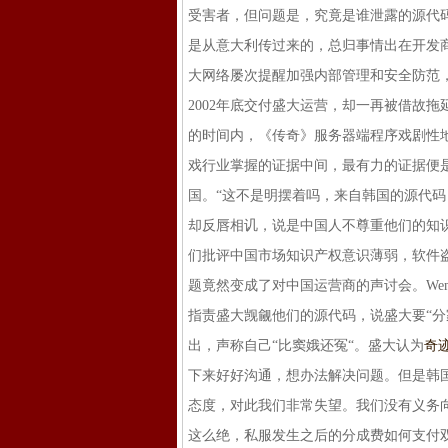
受害者，但问题是，究竟是谁泄露的源代码
是从意大利传过来的，总归事情出在开发
大网络屡次提醒加强内部管理和安全防范，
2002年底交付盛大运营，却一再被借故拖
的时间内，《传奇》服务器端程序戏剧性
戏行业掌握的证据中间，最有力的证据便
国。“这不是明摆着吗，来自韩国的源代码，
却反唇相讥，说是中国人不尊重他们的知
们批评中国市场知识产权意识薄弱，软件盗
题竟然变成了对中国运营商的声讨会。Wemad
指责盛大觊觎他们的源代码，说盛大要“分
出，声称自己“比窦娥还冤“。盛大认为
奇
下来好好沟通，想办法解决问题。但是韩
态度，对此我们非常失望。我们没有义务
这么绝，私服发生之后的分成费如何支付