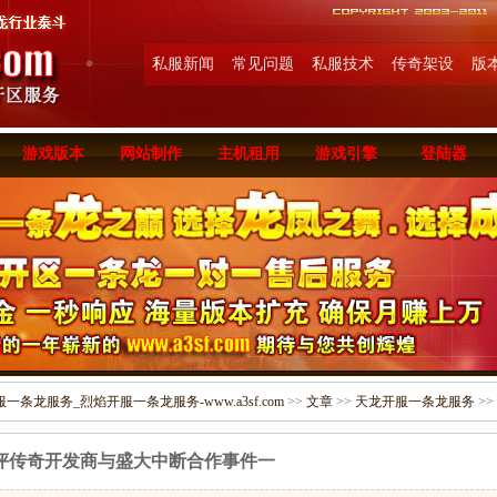
私服新闻
常见问题
私服技术
传奇架设
版
游戏版本
网站制作
主机租用
游戏引擎
登陆器
条龙服务_烈焰开服一条龙服务-www.a3sf.com
>>
文章
>>
天龙开服一条龙服务
>>
评传奇开发商与盛大中断合作事件一