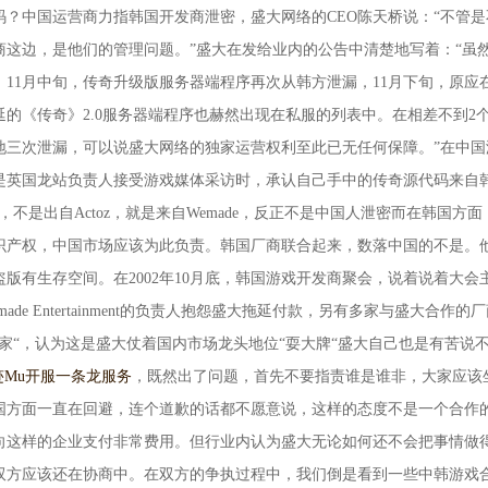
？中国运营商力指韩国开发商泄密，盛大网络的CEO陈天桥说：“不管是
商这边，是他们的管理问题。”盛大在发给业内的公告中清楚地写着：“虽
11月中旬，传奇升级版服务器端程序再次从韩方泄漏，11月下旬，原应
延的《传奇》2.0服务器端程序也赫然出现在私服的列表中。在相差不到2
地三次泄漏，可以说盛大网络的独家运营权利至此已无任何保障。”在中国
是英国龙站负责人接受游戏媒体采访时，承认自己手中的传奇源代码来自
不是出自Actoz，就是来自Wemade，反正不是中国人泄密而在韩国方面
识产权，中国市场应该为此负责。韩国厂商联合起来，数落中国的不是。
版有生存空间。在2002年10月底，韩国游戏开发商聚会，说着说着大会
e Entertainment的负责人抱怨盛大拖延付款，另有多家与盛大合作的
家“，认为这是盛大仗着国内市场龙头地位“耍大牌“盛大自己也是有苦说
迹Mu开服一条龙服务
，既然出了问题，首先不要指责谁是谁非，大家应该
国方面一直在回避，连个道歉的话都不愿意说，这样的态度不是一个合作
向这样的企业支付非常费用。但行业内认为盛大无论如何还不会把事情做
双方应该还在协商中。在双方的争执过程中，我们倒是看到一些中韩游戏