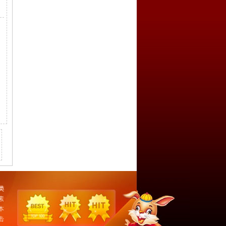
类
素
本
击