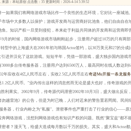
…
来源：本站原创 点击数：
35 更新时间：2026-4-14 5:39:52
一如果我们将网络游戏市场比作一个良性的生态环境，它好比一座城池
予市场中大多数人以保护；游戏开发商与运营商好比池鱼，他们自由自在
池鱼。知识产权一旦受到侵犯，本来处于利益共同体的开发商和运营商即
1年9月的时候，国内网络游戏市场刚刚起步，注册用户超过10万的只有两部
转型中的上海盛大在2001年初与韩国Actoz签约，以30万美元和27的分成
盛大引进并汉化了这款游戏。短短半年，凭借一部游戏，盛大独步国内游戏
3000多台传奇服务器，注册用户达到6500万人，最高同时在线人数达到6
002年应收在4亿人民币左右，实收2.5亿人民币左右
奇迹Mu开服一条龙服务
达1.2亿人民币。”业内传出这样的消息然而无论是盛大也好，传奇游戏的
己的胜利果实。2002年9月，传奇源代码泄密2002年10月3日，盛大做出反应
者勿越雷池》的公告，但是为时已晚，人们对迟来的警告置若罔闻。民间
私人服务器，行业内称之为“私服”。泄密事件也严重打击了行业的信心——原
投奔网络游戏，没想到网络游戏也有知识产权的问题。既然“聚宝盆“都不
密者？漫天飞，给盛大造成每月数以千万的损失。其实，盛大和Actoz都