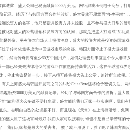
体透露，盛大公司已秘密融资4000万美元。网络游戏压倒电子商务，打
元的融资记录。经历了与韩国方面合作的波折，盛大显然不愿意再“多生事端“，
透漏投资方的名字，他只是强调投资方并未控股，且不参与盛大日常的管
是彼此对盛大的经营理念和发展方向的认同，那就是把盛大打造成“互动娱
可能是外资。另有资本市场人士提供消息，盛大的投资方就是投资韩国游戏
不过了传奇依然将成为中国游戏市场的奇迹。韩国方面停止了盛大游戏授
终“，然而传奇拥有至少60万中国用户，如何处理善后事宜是个令人非常
着一部已经失去法律地位的游戏巨作依然保持商业活力，这在全球游戏界
罢甘休，停止协议是第一步，接下来很可能将盛大告上公堂，追讨所欠款项。
关上海盛大与韩国开发商之间的纠纷ChinaByte还将给予密切关注。网
海易趣融资3000万美元的融资记录。经历了与韩国方面合作的波折，盛大
不宣”靠希望这么多钱不要打水漂，盛大能给我们玩家一些实惠啊，我们有
会低头。会明白自己的处境很不好。而且现在《天堂》在上海搞活动，免网
的盛大胜了这场官司最好 我们大家可以接着玩 谁也不想自己辛苦练的号
了，我们玩家都是最大的受害者。 败了就不用说了，胜了呢？韩国方面