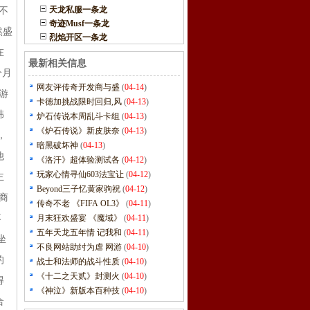
天龙私服一条龙
不
奇迹Musf一条龙
然盛
烈焰开区一条龙
在
最新相关信息
个月
网友评传奇开发商与盛
(
04-14
)
游
卡德加挑战限时回归,风
(
04-13
)
韩
炉石传说本周乱斗卡组
(
04-13
)
《炉石传说》新皮肤奈
(
04-13
)
，
暗黑破坏神
(
04-13
)
他
《洛汗》超体验测试各
(
04-12
)
玩家心情寻仙603法宝让
(
04-12
)
主
Beyond三子忆黄家驹祝
(
04-12
)
厂商
传奇不老 《FIFA OL3》
(
04-11
)
不
月末狂欢盛宴 《魔域》
(
04-11
)
五年天龙五年情 记我和
(
04-11
)
坐
不良网站助纣为虐 网游
(
04-10
)
的
战士和法师的战斗性质
(
04-10
)
《十二之天贰》封测火
(
04-10
)
得
《神泣》新版本百种技
(
04-10
)
合