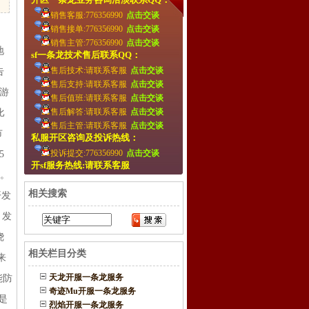
销售客服:776356990
点击交谈
销售接单:776356990
点击交谈
。
销售主管:776356990
点击交谈
地
sf一条龙技术售后联系QQ：
售后技术:请联系客服
点击交谈
告
售后支持:请联系客服
点击交谈
游
售后值班:请联系客服
点击交谈
售后解答:请联系客服
点击交谈
比
售后主管:请联系客服
点击交谈
市
私服开区咨询及投诉热线：
投诉提交:776356990
点击交谈
5
开sf服务热线:请联系客服
。
相关搜索
开发
，发
绕
相关栏目分类
来
天龙开服一条龙服务
能防
奇迹Mu开服一条龙服务
是
烈焰开服一条龙服务