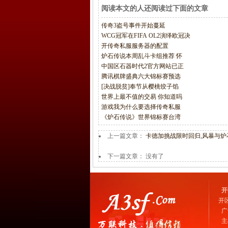
阅读本文的人还阅读过下面的文章
传奇3盗号事件开始蔓延
WCG冠军在FIFA OL2演绎欧冠决
开传奇私服服务器的配置
炉石传说本周乱斗卡组推荐 怀
中国区石器时代2官方网站已正
腾讯棋牌盛典六大锦标赛预选
[决战脱贫]奉节从樱桃饺子馅
世界上最不值的交易 你知道吗
游戏我为什么要选择传奇私服
《炉石传说》世界锦标赛台湾
上一篇文章：
卡德加挑战限时回归,风暴与炉
下一篇文章： 没有了
开
开
广
主