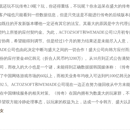
到底还玩不玩传奇2.0呢？玩，你还得重练，不玩呢？你永远呆在盛大的传
服客户端也只能看到一些数据信息，但是只凭这是不能进行传奇的后续版本
如既往的开发新版本哪他一定还有其它的法宝。其最大的原因是中方代理
契约上所签的应付契约金。为此，ACTOZSOFT和WEMADE公司12月初专
行协商，希望能得到调节。但是经过1个月的努力结果还是未能尽入人意，
EMADE公司也由此决定中断与盛大之间的一切合作！盛大公司向韩方应付而
9月份的应付资金48亿韩元（折合人民币约3200万）。从10月到正式公告满
公司，而收入的大小也是一个谜，未能得到正确数据据韩国媒体称：《传奇
了中国网络游戏市场的60以上，而相关业务年均收入可达到约100亿韩元
.5。ACTOZSOFT和WEMADE公司现在一边正在努力做回收从中方未
能在中国继续服务的相关对策。《传奇》在国内拥有为数庞大的玩家群，不
希望双方能冷静处理事态，以玩家的权益为上，达成一个令韩方、盛大以
女