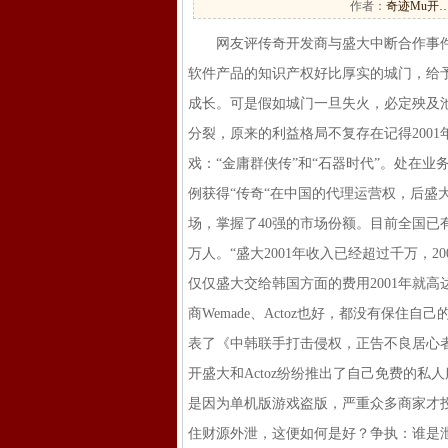
作者：
奇迹Mu开
网友评传奇开发商与盛大中断合作事件
软件产品的知识产权好比厚实的城门，给
成长。可是假如城门一旦失火，必定殃及
分裂，原来的利益格局不复存在记得200
戏：“金庸群侠传”和“石器时代”。处在业务
例获得“传奇“在中国的代理运营权，后
场，掌握了40强的市场份额。目前全国已有
万人。“盛大2001年收入已经超过千万，2
仅仅盛大交给韩国方面的费用2001年就高
商Wemade、Actoz也好，都没有保住自
表了《中韩联手打击侵权，正告不良居心
开盛大和Actoz纷纷推出了自己免费的
是因为单机版游戏盗版，严重众多商家才
住财源外泄，这便如何是好？争执：谁是泄