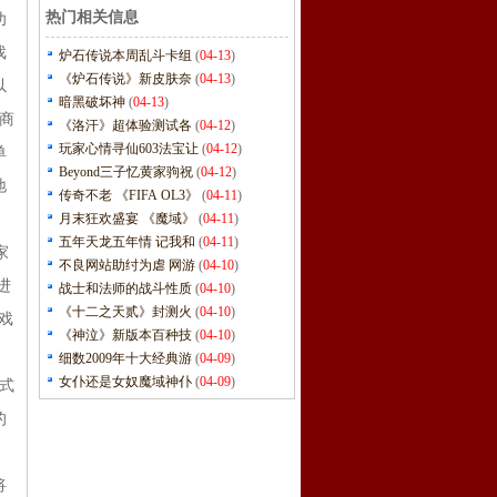
热门相关信息
功
戏
炉石传说本周乱斗卡组
(
04-13
)
《炉石传说》新皮肤奈
(
04-13
)
以
暗黑破坏神
(
04-13
)
商
《洛汗》超体验测试各
(
04-12
)
玩家心情寻仙603法宝让
(
04-12
)
单
Beyond三子忆黄家驹祝
(
04-12
)
地
传奇不老 《FIFA OL3》
(
04-11
)
月末狂欢盛宴 《魔域》
(
04-11
)
五年天龙五年情 记我和
(
04-11
)
家
不良网站助纣为虐 网游
(
04-10
)
进
战士和法师的战斗性质
(
04-10
)
《十二之天贰》封测火
(
04-10
)
戏
《神泣》新版本百种技
(
04-10
)
细数2009年十大经典游
(
04-09
)
女仆还是女奴魔域神仆
(
04-09
)
形式
的
将