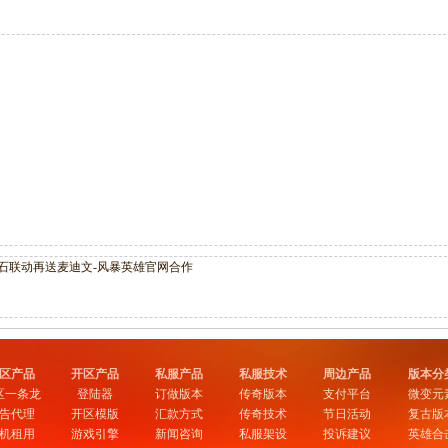
石联动再送麦迪文-风暴英雄官网合作
区产品
开区产品
私服产品
私服技术
周边产品
版本分
区一条龙
登陆器
订做版本
传奇版本
支付平台
微变元
告代理
开区模版
汇款方式
传奇技术
节日活动
复古版
机租用
游戏引擎
新闻咨询
私服架设
投诉建议
英雄合