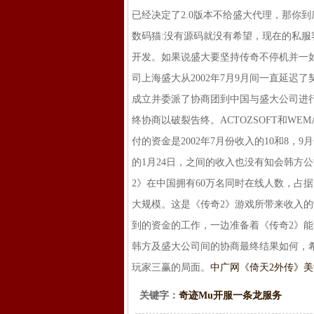
已经决定了2.0版本不给盛大代理，那你
数码猫:没有源码就没有希望，现在的私
开发。如果说盛大要坚持传奇不停机并一
司上海盛大从2002年7月9月间一直延迟了
成立并委派了协商团到中国与盛大公司进
终协商以破裂告终。ACTOZSOFT和W
付的资金是2002年7月份收入的10和8，
的1月24日，之间的收入也没有知会韩方
2》在中国拥有60万名同时在线人数，占据
大规模。这是《传奇2》游戏所带来收入的92
到的资金的工作，一边准备着《传奇2》
韩方及盛大公司间的协商最终结果如何，
玩家三赢的局面。
中广网《倚天2外传》美
关键字：
奇迹Mu开服一条龙服务