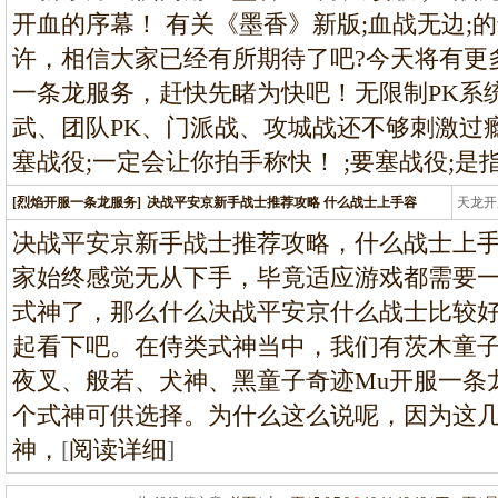
开血的序幕！ 有关《墨香》新版;血战无边;
许，相信大家已经有所期待了吧?今天将有更
一条龙服务，赶快先睹为快吧！无限制PK系统
武、团队PK、门派战、攻城战还不够刺激过瘾
塞战役;一定会让你拍手称快！ ;要塞战役;是
[烈焰开服一条龙服务]
决战平安京新手战士推荐攻略 什么战士上手容
天龙开
龙
决战平安京新手战士推荐攻略，什么战士上
家始终感觉无从下手，毕竟适应游戏都需要
式神了，那么什么决战平安京什么战士比较
起看下吧。在侍类式神当中，我们有茨木童
夜叉、般若、犬神、黑童子奇迹Mu开服一条
个式神可供选择。为什么这么说呢，因为这
神，
[
阅读详细
]