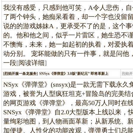
条龙
我没有感受，只感到他可笑，A令人悲伤，自
了两个钟头，她痴呆看着，却一个字也没留留
说的的游戏姊妹A，更承受不了的是，这个事
的。他和他之间，似乎一片雷区，她生恐不
不懊悔，未来，她一如起初的执着，对爱执
动分别。 宠坏能做的只有一件事，就是问他
一段
[
阅读详细
]
[烈焰开服一条龙服务]
SNSyx《弹弹堂》3.0版“新纪元” 即将革新上
烈焰开
龙
NSyx《弹弹堂》(snsyx)是一款无需下载
游戏，被誉为人型疯狂坦克+冒险岛的完美结合
的网页游戏《弹弹堂》，最高50万人同时在线
SNSyx《弹弹堂》自2.0大型版本上线以来
量绚彩地图，到人物画面革新；从新系统、
加便捷、人性化的功能改观，弹弹勇士们总