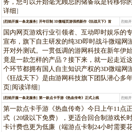
务，您可以开始毫无顾忌的储备或是转移你的
详细
]
[烈焰开服一条龙服务]
开年巨制 3D微端页游强档新作《狂战天下》首
烈焰开
龙
国内网页游戏行业引领者、互动即时娱乐的专
宣布，旗下自主研发的纯3D即时战斗微端网
开对外测试。一贯低调的游网科技在新年伊
竟是一款怎样的产品？接下来，就一起走近
个环节都拥有国人自主知识产权的3D微端网
《狂战天下》是由游网科技旗下团队潜心多年打
页
[
阅读详细
]
[烈焰开服一条龙服务]
第一款点卡手游《热血传奇》正式上线
烈焰开
龙
第一款点卡手游《热血传奇》今日上午11点正
式（20级以下免费），更适合回合制游戏长
卡计费也更为低廉（端游点卡制24小时需要花