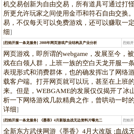
机交易创新为自由交易，所有道具可通过打
所更允许玩家之间使用金币和符石自由交换
易，不仅每天可以免费游戏，还可以赚取一定数
细
]
[烈焰开服一条龙服务]
2008年网页游戏产业结构及产业分析
烈焰开
龙
网页游戏，即所谓的webgame，发展至今
戏在白领人群，上班一族的空白天龙开服一条
表现形式和消费群体，也的确发挥出了网络
载客户端。打开网页就可以玩，甚至在上班
来。但是，WEBGAME的发展仅仅揭开了
析一下网络游戏几款精典之作，曾哄动一时
详细
]
[烈焰开服一条龙服务]
《墨香》4月新版血战无边资料片曝光二
烈焰开
龙
全新东方武侠网游《墨香》4月大改版 ;血战