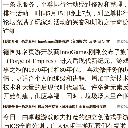
一条龙服务，至尊排行活动经过修改和整理，
排行活动。时间5月15日晚上7点，对至尊排
论坛充满了玩家对活动的兴奋和期盼之情奇迹
详细
]
[烈焰开服一条龙服务]
InnoGames战略页游《帝国熔炉》后现代纪元前
奇迹M
条龙
德国知名页游开发商InnoGames刚刚公布
（Forge of Empires）进入后现代新纪
事之秋的1970年代和80年代。 喜欢做任务
情，更适合个人的练级和进程。增加了新技术
技术和大量的后现代时代建筑。许多新元素
开始创建，供应幸福，同时，垃圾场大量产
[
[烈焰开服一条龙服务]
最后的光棍节《浪漫庄园》全面公测陪你度过
奇迹M
条龙
今日，由卓越游戏倾力打造的独立创造式手
与iOS全面公测，广大休闲手游玩家们有福