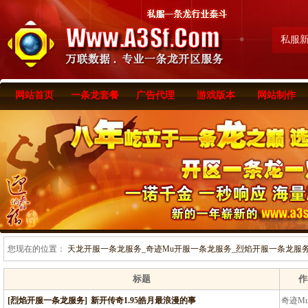
私服
网站首页
一条龙套餐
广告代理
游戏版本
网站制作
您现在的位置：
天龙开服一条龙服务_奇迹Mu开服一条龙服务_烈焰开服一条龙服务-www
标题
作
[烈焰开服一条龙服务]
新开传奇1.95皓月最浪漫的事
奇迹M