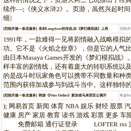
续作—;《侠义水浒2》。页游，虽然兴起时
细
]
[烈焰开服一条龙服务]
圣剑Langrisser的传说,在《梦幻模拟战》上再
烈焰开
龙
1991年，一款难得一见将剧情融入战略模拟
功。它不是《火焰之纹章》，但是它的人气
由日本Masaya Games开发的《梦幻模拟
样丰富的剧情线，还有着庞大的转职系统以
的是战斗时玩家角色可以携带不同数量和种
范围内获得加成参与到战斗当中。这样独特
[烈焰开服一条龙服务]
韩游《Prius Online》新加坡马来西亚公测开
奇迹M
条龙
); 网易首页 新闻 体育 NBA 娱乐 财经 股票 
健康 房产 家居 教育 读书 游戏 彩票 更多
免费邮箱 通行证登录 LOFTER rs