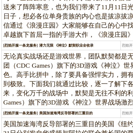
送来了阵阵寒意，也为我们带来了11月11日
日子，想必各位单身贵族的内心也是拔凉拔
信通过《浪漫庄园》大家能够在自己的心中找到一
卓越旗下首屈一指的手游大作，《浪漫庄园
[烈焰开服一条龙服务]
潜力无限 《神泣》默契职业全收录
烈焰开
龙
无论真实战场还是游戏世界，团队默契都是
团（CDC Games）旗下的3D游戏《神泣》
色。高手比拼中，除了要具备强悍实力，拥
到极致。下面我们就通过比较，逐一了解下
来，变化万千的战场中，默契是无往不利的利
Games）旗下的3D游戏《神泣》世界战场激
[烈焰开服一条龙服务]
美国加速海湾反导部署的三重目的
烈焰开
龙
美国加速海湾反导部署的三重目的美国《纽约