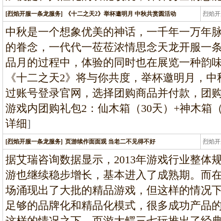
[烈焰开服一条龙服务]
《十二之天2》举杯邀明月 中秋共赏圆活动
烈焰开
龙
中秋是一个想象优美的神话，一千年一万年
的眷念，一代代一莅莅浓情思念天龙开服一
品月的过程中，体验的同时也在展览一种韵
《十二之天2》将与你共度，举杯邀明月，中
过账号登录官网，选择团购商品并付款，团
游戏内团购礼包2：仙木箱（30天）+神木箱（3
详细
]
[烈焰开服一条龙服务]
页游续作面面观 当老二不见得不好
烈焰开
龙
据艾瑞咨询数据显示，2013年游戏行业整体规
游也继续稳步增长，基本进入了成熟期。而
场涌现出了大批的精品游戏，但这样的情况
足够的品牌化和精品化模式，很多成功产品
这样的情况之下，页游大鳄三七玩推出了经典