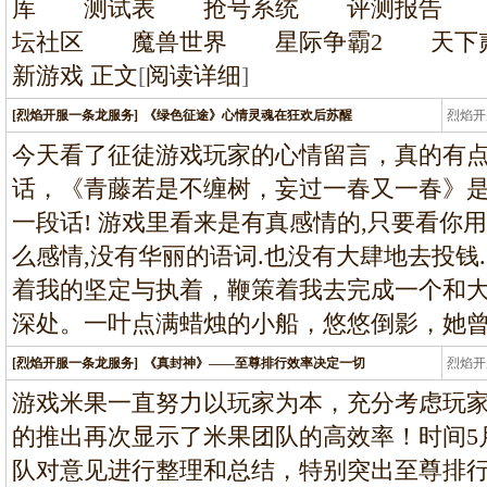
库 测试表 抢号系统 评测报告 
坛社区 魔兽世界 星际争霸2 天下贰
新游戏 正文
[
阅读详细
]
[烈焰开服一条龙服务]
《绿色征途》心情灵魂在狂欢后苏醒
烈焰开
龙
今天看了征徒游戏玩家的心情留言，真的有
话，《青藤若是不缠树，妄过一春又一春》
一段话! 游戏里看来是有真感情的,只要看你用
么感情,没有华丽的语词.也没有大肆地去投钱.
着我的坚定与执着，鞭策着我去完成一个和
深处。一叶点满蜡烛的小船，悠悠倒影，她
[烈焰开服一条龙服务]
《真封神》——至尊排行效率决定一切
烈焰开
龙
游戏米果一直努力以玩家为本，充分考虑玩
的推出再次显示了米果团队的高效率！时间5
队对意见进行整理和总结，特别突出至尊排行