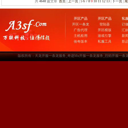
共
4648
篇文章
首页
|
上一页
|
5
6
7
8
9
10
11
12
13
|
下一页
|
开区产品
开区产品
私
开区一条龙
登陆器
订
广告代理
开区模版
汇
主机租用
游戏引擎
新
传奇版本
私服工具
新
版权所有：天龙开服一条龙服务_奇迹Mu开服一条龙服务_烈焰开服一条龙服务-www.a3sf.c