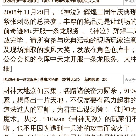
[烈焰开服一条龙服务]
《神泣》周年欢乐庆典 缤纷礼人人有
天龙开
龙
2008年11月29日，《神泣》辉煌二周年庆
紧张刺激的总决赛，丰厚的奖品更是让到场
前奇迹Mu开服一条龙服务，《神泣》辉煌二
放完毕，请所有参与庆典活动的现场玩家注
及现场抽取的披风大奖，发放在角色仓库中
公会会长的仓库中天龙开服一条龙服务。大冲
细
]
[烈焰开服一条龙服务]
禁魔术秘传!《封神无敌》 - 新闻频道 - 265
天龙开
龙
封神大地众仙云集，各路诸侯奋力厮杀，910
家，想闯出一片天地，不仅需要有武力超群
道法过人的军师，为君主出谋划策！《封神无敌
魔术。从此，910wan《封神无敌》的玩家
啦，也不用因为遭到一兵流的攻击而窝火了