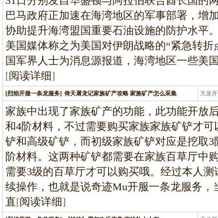
31日分别发自华盛顿与阿拉伯联合酋长国的
巴马政府正加速在海湾地区的军事部署，增
协助提升海湾盟国重要石油设施的防护水平
美国媒体称之为美国对伊朗战略的“紧急转折
国军界人士为消息源报道，海湾地区一些美
[
阅读详细
]
[烈焰开服一条龙服务]
倚天屠龙记家族矿产攻略 家族矿产怎么采集
天龙开
龙
家族中出现了家族矿产的功能，此功能开放后
和4阶材料，不过需要购买家族家族矿铲才可
铲和高级矿铲，而初级家族矿铲对应是挖取3
阶材料。这两种矿铲都需要在家族百草厅中
需要3级的百草厅才可以购买哦。经过本人测
续操作，也就是说奇迹Mu开服一条龙服务，
直
[
阅读详细
]