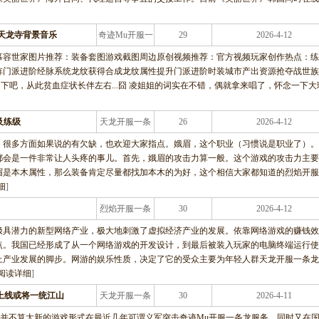
天龙寺背景音乐
奇迹Mu开服一
29
2026-4-12
条龙服务
慕容世家图片推荐：装备套图游戏截图周边原创视频推荐：官方视频玩家创作热点：练
阵门派进阶经脉系统龙纹获得合成龙纹属性提升门派进阶时装城市产出资源抢夺战世族
门下吧，从此贫血症状长伴左右...囧 凌姐姐的词实在不错，偶就拿来唱了，怀念一下大
及练级
天龙开服一条
26
2026-4-12
龙服务
，很多方面如果说的有欠缺，也欢迎大家指点。娥眉，这个职业（习惯说是职业了）
都会是一件非常让人头疼的事儿。首先，娥眉的攻击力算一般。这个游戏的攻击力主
眉是本木属性，那么装备肯定尽量都找加本木的为好，这个相信大家都知道的烈焰开服
细
]
烈焰开服一条
30
2026-4-12
龙服务
极具潜力的新型网络产业，极大地刺激了虚拟经济产业的发展。依靠网络游戏的赚钱效
点。我国已经形成了从一个网络游戏的开发设计，到最后被装入玩家的电脑终端运行使
上产业发展的脚步。网游的娱乐性质，决定了它的受众主要为年轻人群天龙开服一条龙
阅读详细
]
上线或将一统江山
天龙开服一条
30
2026-4-11
龙服务
一种并不算太新的游戏形式在最近几年可谓义军突击奇迹Mu开服一条龙服务。同时又在