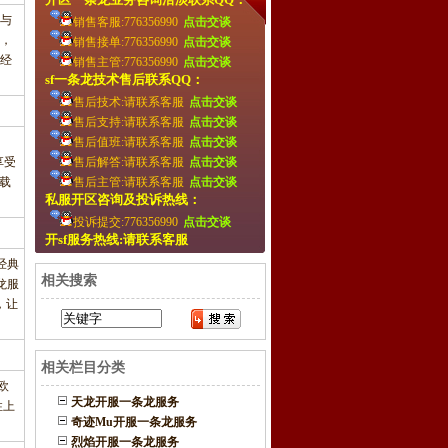
与
销售客服:776356990
点击交谈
，
销售接单:776356990
点击交谈
经
销售主管:776356990
点击交谈
sf一条龙技术售后联系QQ：
售后技术:请联系客服
点击交谈
售后支持:请联系客服
点击交谈
售后值班:请联系客服
点击交谈
享受
售后解答:请联系客服
点击交谈
载
售后主管:请联系客服
点击交谈
私服开区咨询及投诉热线：
投诉提交:776356990
点击交谈
开sf服务热线:请联系客服
经典
相关搜索
龙服
，让
相关栏目分类
欧
天龙开服一条龙服务
性上
奇迹Mu开服一条龙服务
烈焰开服一条龙服务