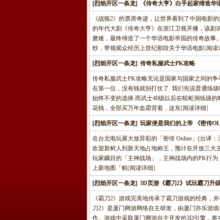
[烈焰开区一条龙]
《传奇大亨》白手起家缔造华语
《战狼2》的票房奇迹，让世界看到了中国电影
的年代大剧《传奇大亨》在浙江卫视开播，该剧
磨难，最终缔造了一个华语电影帝国的传奇故事
纱，带领观众经历上世纪那段关于华语电影
[
阅读
[烈焰开区一条龙]
传奇私服武士PK攻略
传奇私服武士PK攻略无论是国家与国家之间的争
在第一位，没有钱就别打仗了. 我们先说普通练
始终不变的选择.而武士40级以后在蜈蚣洞练级
花钱，全部买万年血霜背着，这东
[
阅读详细
]
[烈焰开区一条龙]
玩家便是我们的上帝 《密传O
在台北电玩展大放异彩的「密传 Online」(
欢迎新鲜人到新天地占地称王，预计在开放三大主神
玩家瞩目的「主神战场」，主神战场内的PK行
上新地图「帕
[
阅读详细
]
[烈焰开区一条龙]
3D页游《霸刀2》试玩霸刀升级
《霸刀2》游戏完美地传承了霸刀游戏的经典，并
刀2》是厦门网游网络自主研发，由厦门亦乐游戏
作。游戏中采取厦门网游自主开发的3D引擎，将