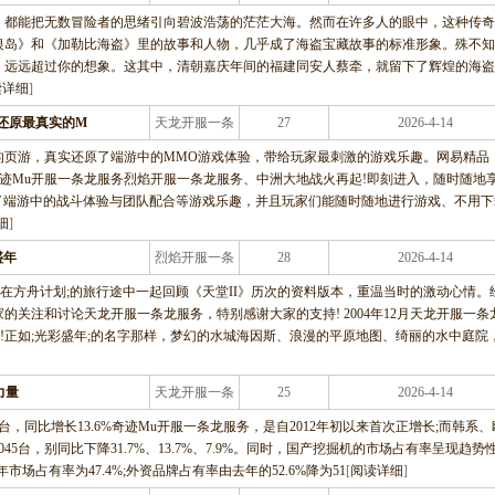
龙服务
，都能把无数冒险者的思绪引向碧波浩荡的茫茫大海。然而在许多人的眼中，这种传奇
银岛》和《加勒比海盗》里的故事和人物，几乎成了海盗宝藏故事的标准形象。殊不知
，远远超过你的想象。这其中，清朝嘉庆年间的福建同安人蔡牵，就留下了辉煌的海盗
读详细
]
还原最真实的M
天龙开服一条
27
2026-4-14
龙服务
的页游，真实还原了端游中的MMO游戏体验，带给玩家最刺激的游戏乐趣。网易精品
迹Mu开服一条龙服务烈焰开服一条龙服务、中洲大地战火再起!即刻进入，随时随地
了端游中的战斗体验与团队配合等游戏乐趣，并且玩家们能随时随地进行游戏、不用下
细
]
盛年
烈焰开服一条
28
2026-4-14
龙服务
家在方舟计划;的旅行途中一起回顾《天堂II》历次的资料版本，重温当时的激动心情。
关注和讨论天龙开服一条龙服务，特别感谢大家的支持! 2004年12月天龙开服一条
出!正如;光彩盛年;的名字那样，梦幻的水城海因斯、浪漫的平原地图、绮丽的水中庭院
力量
天龙开服一条
25
2026-4-14
龙服务
台，同比增长13.6%奇迹Mu开服一条龙服务，是自2012年初以来首次正增长;而韩系、
045台，别同比下降31.7%、13.7%、7.9%。同时，国产挖掘机的市场占有率呈现趋势
年市场占有率为47.4%;外资品牌占有率由去年的52.6%降为51
[
阅读详细
]