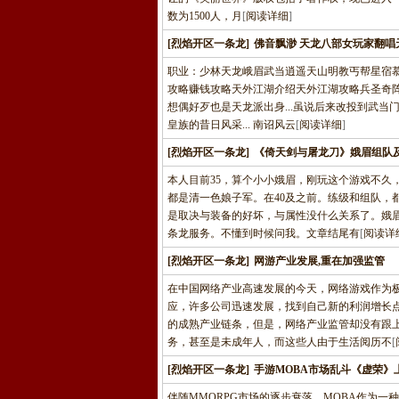
数为1500人，月
[
阅读详细
]
[烈焰开区一条龙]
佛音飘渺 天龙八部女玩家翻唱
职业：少林天龙峨眉武当逍遥天山明教丐帮星宿
攻略赚钱攻略天外江湖介绍天外江湖攻略兵圣奇
想偶好歹也是天龙派出身...虽说后来改投到武当
皇族的昔日风采... 南诏风云
[
阅读详细
]
[烈焰开区一条龙]
《倚天剑与屠龙刀》娥眉组队
本人目前35，算个小小娥眉，刚玩这个游戏不久
都是清一色娘子军。在40及之前。练级和组队，
是取决与装备的好坏，与属性没什么关系了。娥
条龙服务。不懂到时候问我。文章结尾有
[
阅读详
[烈焰开区一条龙]
网游产业发展,重在加强监管
在中国网络产业高速发展的今天，网络游戏作为
应，许多公司迅速发展，找到自己新的利润增长
的成熟产业链条，但是，网络产业监管却没有跟
务，甚至是未成年人，而这些人由于生活阅历不
[
[烈焰开区一条龙]
手游MOBA市场乱斗《虚荣》
伴随MMORPG市场的逐步衰落，MOBA作为