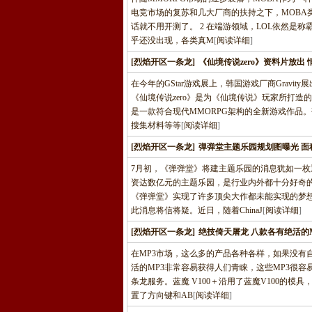
电竞市场的复苏和几大厂商的扶持之下，MOBA
话就不用开测了。 2 在端游领域，LOL依然是
乎还没出现，各类真M
[
阅读详细
]
[烈焰开区一条龙]
《仙境传说zero》资料片放出
在今年的GStar游戏展上，韩国游戏厂商Grav
《仙境传说zero》是为《仙境传说》玩家所打
是一款符合现代MMORPG架构的全新游戏作品
搜集材料等等
[
阅读详细
]
[烈焰开区一条龙]
弹弹堂主题乐园规划图曝光 面
7月初，《弹弹堂》将建主题乐园的消息犹如一
资达数亿元的主题乐园，是行业内外都十分好奇
《弹弹堂》实现了许多顶尖大作都未能实现的梦
此消息将信将疑。近日，随着ChinaJ
[
阅读详细
]
[烈焰开区一条龙]
绝技倚天屠龙 八款各有绝活的
在MP3市场，这么多的产品各种各样，如果没有
活的MP3非常容易获得人们青睐，这些MP3很
条龙服务。蓝魔 V100＋沿用了蓝魔V100的模
置了方向键和AB
[
阅读详细
]