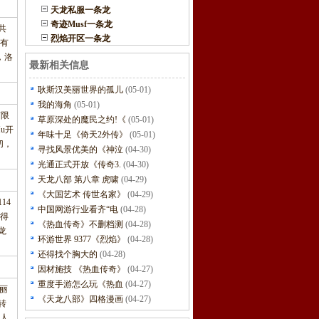
天龙私服一条龙
奇迹Musf一条龙
共
烈焰开区一条龙
有
，洛
最新相关信息
耿斯汉美丽世界的孤儿
(05-01)
我的海角
(05-01)
有限
草原深处的魔民之约!《
(05-01)
u开
年味十足《倚天2外传》
(05-01)
切，
寻找风景优美的《神泣
(04-30)
光通正式开放《传奇3.
(04-30)
天龙八部 第八章 虎啸
(04-29)
《大国艺术 传世名家》
(04-29)
14
中国网游行业看齐“电
(04-28)
获得
《热血传奇》不删档测
(04-28)
龙
环游世界 9377《烈焰》
(04-28)
还得找个胸大的
(04-28)
因材施技 《热血传奇》
(04-27)
重度手游怎么玩《热血
(04-27)
美丽
《天龙八部》四格漫画
(04-27)
转
人