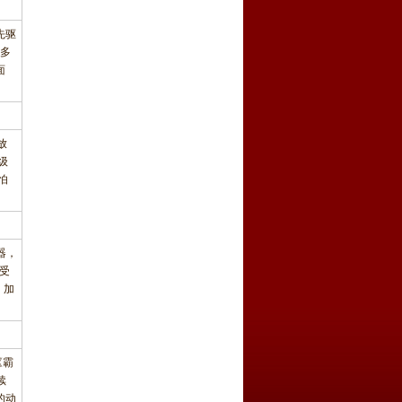
先驱
多
面
放
级
怕
器，
最受
，加
《霸
续
的动