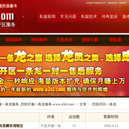
私服新闻
常见问题
私服技术
传奇架设
版
游戏版本
网站制作
主机租用
游戏引擎
登陆器
条龙服务_烈焰开服一条龙服务-www.a3sf.com
>>
文章
>>
烈焰开区一条龙
作者
点击数
更新时间
岛竟藏有清朝宝
天龙开服一条
33
2026-4-14