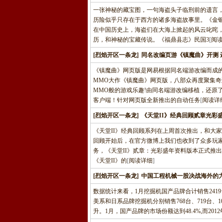
一张神秘的藏宝图，一句海盗头子临刑前的遗言
历险似乎只存在于西方的诸多海盗故事里。《金
在中国历史上，海盗们在大海上掀起的风云叱咤
历，和神秘的宝藏传说。《福鼎县志》民国3
[
阅
[烈焰开区一条龙]
同名改编页游《镇魔曲》开测 
《镇魔曲》网页版是网易根据同名端游改编而成
MMO大作《镇魔曲》网页版，八部众再度聚集奇
MMO般的游戏乐趣!由同名端游改编移植，还原
客户端！针对网页版全新推出的自动任务
[
阅读详
[烈焰开区一条龙]
《天堂II》经典回顾贰章光彩
《天堂II》经典回顾系列在上周首次推出，和大
回顾开始后，在官方微博上我们也收到了众多玩家的
务，《天堂II》贰章：光彩盛年资料版本正式推
《天堂II》的
[
阅读详细
]
[烈焰开区一条龙]
中国工程机械一股决战海外的
数据统计来看，1月挖掘机国产品牌合计销售2419
美系和日系品牌挖掘机分别销售768台、719台、1
升。1月，国产品牌的市场份额达到48.4%,而2012