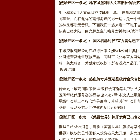
[烈焰开区一条龙]
地下城堡2同人文章旧神传说第
地下城堡2同人文章旧神传说第一章。 在黑潮笼
同掌管。而在遥远的南部海岸的另一边，是一个
的神灵都渺无音讯。下面我们一起来看一下地下
伊克巴德大陆，由光辉之主与暗月女神共
[
阅读详
[烈焰开区一条龙]
中国区石器时代2官方网站已
中讯控股有限公司在取得日本DigiPark公司
公司运营及销售该款产品，同时正式公布官方网站: st
服一条龙服务，并独家授权旗下所有游戏产品于
[
阅读详细
]
[烈焰开区一条龙]
热血传奇第五期星级行会荣誉榜
传奇史上最高团队荣誉 星级行会评选活动正如火如
区风华绝代服务器的行会 屠♂龙♂帮 本次从上
星级行会的三个行会均是蝉联，希望其他行会们加
圣剑、天龙圣衣之门仍然向所
[
阅读详细
]
[烈焰开区一条龙]
《美丽世界》韩开发商已出售
据14日eSofnet消息，目前《美丽世界》版
世界》版权的是韩国私人投资者天龙开服一条龙服务
让的《美丽世界》版权包括了著作权，现已进入