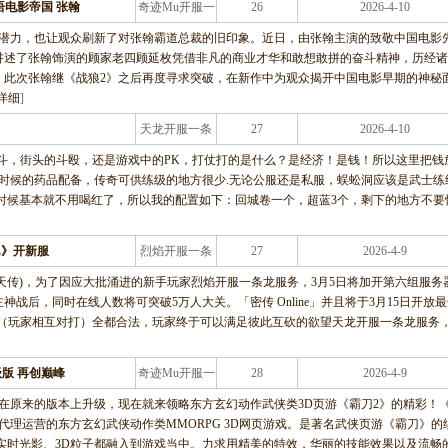
电影帝国 张翰
奇迹Mu开服一
26
2026-4-10
条龙服务
的潜力，也让观众刷新了对张翰霸道总裁的旧印象。近日，由张翰主演的致敬中国电影
讲述了张翰饰演的顾家老四顾延枚凭借非凡的商业才华和敢想敢拼的奋斗精神，历经诸
。此次张翰继《战狼2》之后再度寻求突破，在新作中为观众揭开中国电影早期的神秘
详细
]
天龙开服一条
27
2026-4-10
龙服务
斗，街头的斗殴，还是游戏中的PK，打仗打的是什么？是经济！是钱！所以这里把钱
级时候的药品配备，传奇可供练级的地方很少.无论公服还是私服，蜈蚣洞应该是武士练
的时候基本就不用喝红了，所以我的配置如下：回城卷一个，超蓝3个，剩下的地方不要
L》开新服
烈焰开服一条
27
2026-4-9
龙服务
台译：天传)，为了因应大批涌进的新手玩家烈焰开服一条龙服务，3月5日将加开第六组服务
战后，同时在线人数将可突破5万人大关。「密传 Online」并且将于3月15日开放
为（玩家相互对打）全都合法，玩家终于可以满足彼此互砍的欲望天龙开服一条龙服务
版 再创巅峰
奇迹Mu开服一
28
2026-4-9
条龙服务
在原来的版本上升级，现在就来领略东方玄幻动作武侠类3D页游《霸刀2》的精彩！
代理运营的东方玄幻武侠动作类MMORPG 3D网页游戏。是著名武侠页游《霸刀》的
实时光影、3D粒子都融入到游戏当中。力求用精美的特效，华丽的技能效果以及流畅