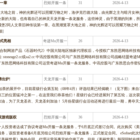
一章
烈焰开服一条
31
2026-4-13
龙服务
罩大地之前，神的光辉还可以照耀万物之时，洛伊克巴德大陆，由光辉之主与暗月女神
全新的大陆，也有着自己的神灵天龙开服一条龙服务，这些神灵，由于黑潮的到来，所
城堡2同人文章旧神传说第一章。在黑潮笼罩大地之前，神的光辉还可以照耀万物之时
细
]
正式亮相
奇迹Mu开服一
26
2026-4-13
条龙服务
经典回合制网游产品《石器时代2》中国大陆地区独家代理权后，今授权广东胜思网络科技
oneage2.cc或sa2.cc 中讯控股有限公司与广东胜思网络科技有限公司战略结盟奇迹M
广东胜思网络科技有限公司运营奇迹Mu开服一条龙服务。中讯控股与广东胜思合作密
出炉!
天龙开服一条
31
2026-4-13
龙服务
荼的展开中，目前星级行会第五轮（08年4月）评选结果已经揭晓！（见下图）来自1
期第三的位置猛冲之第一，在这里我们恭喜他们！星级行会已经进展到了第五轮，这次
油，为了天龙圣衣、天龙圣剑加油！ 5月份星级行会活动还将进行最后一期，勇夺天
该游戏版权
烈焰开服一条
36
2026-4-13
龙服务
权与某个人投资者达成了协议奇迹Mu开服一条龙服务，于6月底正式签订合同。此次购买《
，该投资者准备6月底另组公司烈焰开服一条龙服务，正式签定合同。 eSofnet此次
《美丽世界》海外合同、代理运营等事宜的交接工作。目前《美丽世界》韩国同时在线