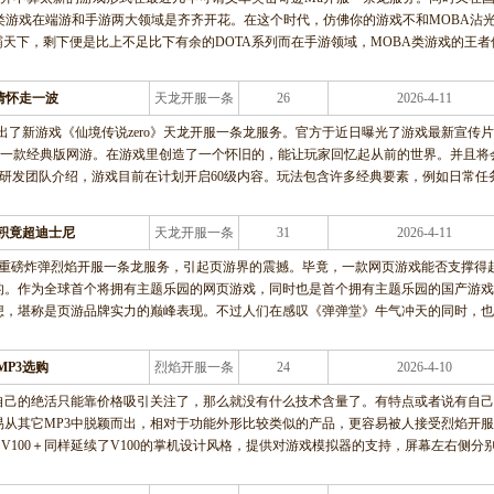
类游戏在端游和手游两大领域是齐齐开花。在这个时代，仿佛你的游戏不和MOBA沾
称霸天下，剩下便是比上不足比下有余的DOTA系列而在手游领域，MOBA类游戏的王者
 情怀走一波
天龙开服一条
26
2026-4-11
龙服务
ity展出了新游戏《仙境传说zero》天龙开服一条龙服务。官方于近日曝光了游戏最新宣传
造的一款经典版网游。在游戏里创造了一个怀旧的，能让玩家回忆起从前的世界。并且将
。研发团队介绍，游戏目前在计划开启60级内容。玩法包含许多经典要素，例如日常任
积竟超迪士尼
天龙开服一条
31
2026-4-11
龙服务
枚重磅炸弹烈焰开服一条龙服务，引起页游界的震撼。毕竟，一款网页游戏能否支撑得
的。作为全球首个将拥有主题乐园的网页游戏，同时也是首个拥有主题乐园的国产游戏
想，堪称是页游品牌实力的巅峰表现。不过人们在感叹《弹弹堂》牛气冲天的同时，也
MP3选购
烈焰开服一条
24
2026-4-10
龙服务
自己的绝活只能靠价格吸引关注了，那么就没有什么技术含量了。有特点或者说有自
容易从其它MP3中脱颖而出，相对于功能外形比较类似的产品，更容易被人接受烈焰开
具，V100＋同样延续了V100的掌机设计风格，提供对游戏模拟器的支持，屏幕左右侧分