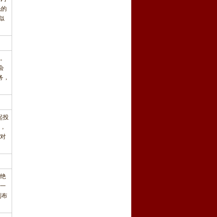
光的
似
片。
会
务，
起投
，
对
己绝
服一
别布