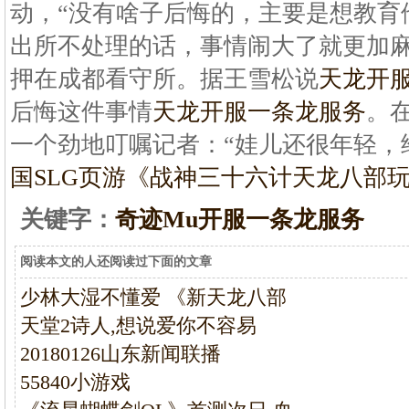
动，“没有啥子后悔的，主要是想教育
出所不处理的话，事情闹大了就更加
押在成都看守所。据王雪松说
天龙开
后悔这件事情
天龙开服一条龙服务
。
一个劲地叮嘱记者：“娃儿还很年轻，
国SLG页游《战神三十六计
天龙八部玩
关键字：
奇迹Mu开服一条龙服务
阅读本文的人还阅读过下面的文章
少林大湿不懂爱 《新天龙八部
天堂2诗人,想说爱你不容易
20180126山东新闻联播
55840小游戏