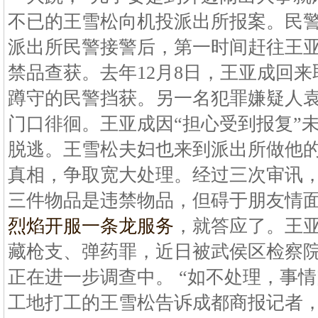
不已的王雪松向机投派出所报案。民
派出所民警接警后，第一时间赶往王
禁品查获。去年12月8日，王亚成回来
蹲守的民警挡获。另一名犯罪嫌疑人
门口徘徊。王亚成因“担心受到报复”
脱逃。王雪松夫妇也来到派出所做他
真相，争取宽大处理。经过三次审讯
三件物品是违禁物品，但碍于朋友情
烈焰开服一条龙服务
，就答应了。王
藏枪支、弹药罪，近日被武侯区检察
正在进一步调查中。 “如不处理，事情
工地打工的王雪松告诉成都商报记者