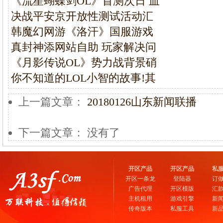
《流星蝴蝶剑OL》首测次日 血
决战平安京开放性测试活动汇
韩魔幻网游《洛汗》国服游戏
真封神添网站自助 玩家解决问
《月影传说OL》势力战背景硝
你不知道的LOL小智的故事!其
上一篇文章：
20180126山东新闻联播
下一篇文章： 没有了
开区产品
开区产品
私
开区一条龙
登陆器
订
广告代理
开区模版
汇
主机租用
游戏引擎
新
传奇版本
私服工具
新