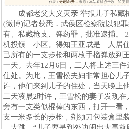
作者：
奇迹Mu开…
来源：本站原创 点击数：
59 更新
成都老父大义灭亲 举报儿子私藏枪
(微博)记者获悉，武侯区检察院以犯
有、私藏枪支、弹药罪，批准逮捕。 
机投镇一小区。得知王亚成是一人居
己所有的一支步枪和两枚手榴弹放到
一天。去年12月6日，二人将上述三
住处。为此，王雪松夫妇非常担心儿子。
许，他们来到儿子的住处，当天晚上
二天凌晨2时许，王雪松的妻子发现在
旁有一支类似棍棒的东西，打开一看
支一米多长的步枪，剃须刀包装盒里装
一大跳，“儿子要是到外边闹出大事就