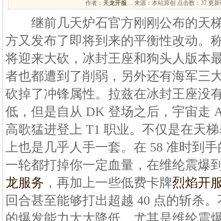
作者：
天龙开服…
来源：本站原创 点击数：
37 更新时
继前几天炉石官方刚刚公布的天梯
方又发布了即将到来的平衡性改动。称
将迎来大砍，冰封王座和狗头人版本
者也都遭到了削弱，另外还有海军三
砍掉了冲锋属性。拉兹在冰封王座没
低，但是自从 DK 登场之后，宇宙走 
高歌猛进登上 T1 职业。不仅是在天
上也是几乎人手一套。在 58 准时到
一轮都打掉你一定血量，在维纶震爆
龙服务
，再加上一些低费卡牌
烈焰开
回合甚至能够打出超越 40 点的斩杀
的爆发能力大大降低，尤其是维纶震