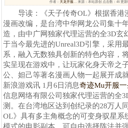
作者：
天龙开服…
来源：本站原创 点击数：
46 更新时
导读：《天子传奇OL》根据香港
漫画改编，是台湾中华网龙公司集十
造，由中广网独家代理运营的全3D玄
于当今最先进的Unreal3D引擎，采
系，融入无数独具创新的特色内容，
实呈现在游戏中，让玩家化身天帝之
公、妲己等著名漫画人物一起展开成
新浪游戏讯 1月6日消息
奇迹Mu开服
信息网络有限公司独家代理运营的全3
测。在台湾地区达到创纪录的28万人
OL》具有多主角概念的可变身驭星系
模式的电影副本，可自由选择阵法并