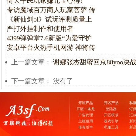
倚天平民玩家赚元宝心得!
专访魔域百万商人玩家菩萨 传
《新仙剑ol》试玩评测质量上
严打外挂制作和使用者
4399弹弹堂7.6新版“为爱守护
安卓平台火热手机网游 神将传
上一篇文章：
谢娜张杰甜蜜回京88yoo决
下一篇文章： 没有了
开区产品
开区产品
私
开区一条龙
登陆器
订
广告代理
开区模版
汇
主机租用
游戏引擎
新
传奇版本
私服工具
新