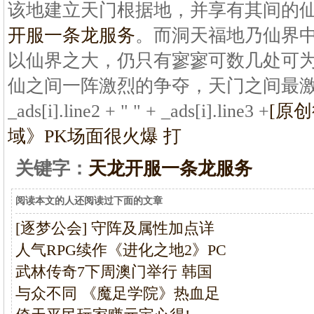
该地建立天门根据地，并享有其间的
开服一条龙服务
。而洞天福地乃仙界
以仙界之大，仍只有寥寥可数几处可
仙之间一阵激烈的争夺，天门之间最激
_ads[i].line2 + " " + _ads[i].line3 +
[原
域》PK场面很火爆 打
关键字：
天龙开服一条龙服务
阅读本文的人还阅读过下面的文章
[逐梦公会] 守阵及属性加点详
人气RPG续作《进化之地2》PC
武林传奇7下周澳门举行 韩国
与众不同 《魔足学院》热血足