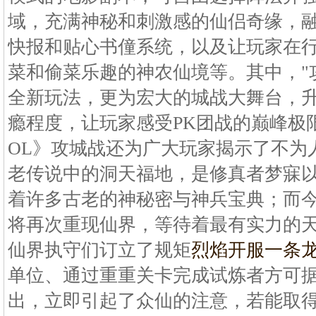
域，充满神秘和刺激感的仙侣奇缘，融
快报和贴心书僮系统，以及让玩家在
菜和偷菜乐趣的神农仙境等。其中，"
全新玩法，更为宏大的城战大舞台，
瘾程度，让玩家感受PK团战的巅峰极
OL》攻城战还为广大玩家揭示了不为
老传说中的洞天福地，是修真者梦寐
着许多古老的神秘密与神兵宝典；而
将再次重现仙界，等待着最有实力的
仙界执守们订立了规矩
烈焰开服一条
单位、通过重重关卡完成试炼者方可
出，立即引起了众仙的注意，若能取