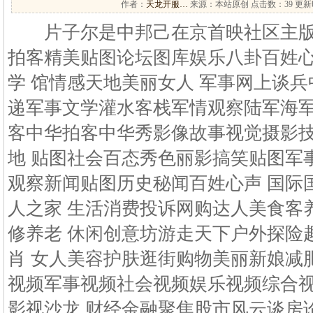
作者：
天龙开服…
来源：本站原创 点击数：
39 更新时
片子尔是中邦己在京首映社区主版
拍客精美贴图论坛图库娱乐八卦百姓
学 馆情感天地美丽女人 军事网上谈
递军事文学灌水客栈军情观察陆军海军
客中华拍客中华秀影像故事视觉摄影
地 贴图社会百态秀色丽影搞笑贴图军
观察新闻贴图历史秘闻百姓心声 国际
人之家 生活消费投诉网购达人美食客
修养老 休闲创意坊游走天下户外探险
肖 女人美容护肤逛街购物美丽新娘减
视频军事视频社会视频娱乐视频综合视
影视沙龙 财经金融聚焦股市风云谈房