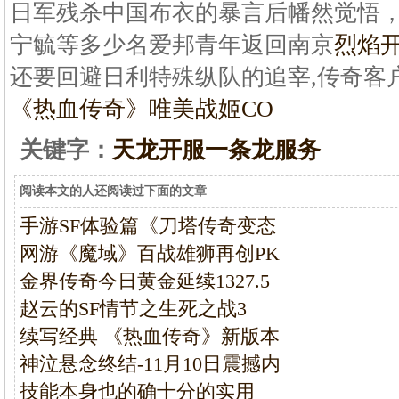
日军残杀中国布衣的暴言后幡然觉悟
宁毓等多少名爱邦青年返回南京
烈焰
还要回避日利特殊纵队的追宰,传奇客户
《热血传奇》唯美战姬CO
关键字：
天龙开服一条龙服务
阅读本文的人还阅读过下面的文章
手游SF体验篇《刀塔传奇变态
网游《魔域》百战雄狮再创PK
金界传奇今日黄金延续1327.5
赵云的SF情节之生死之战3
续写经典 《热血传奇》新版本
神泣悬念终结-11月10日震撼内
技能本身也的确十分的实用