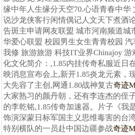
缘中年人生缘分天空70.心语青春中华
说沙龙侠客行闲情偶记人文天下煮酒论
告斑主申请网友联盟 城市河南频道城
华爱心联盟 校园男生女生青青校园 
我修 旅游旅游 科技IT业界Chinajoy
化文化简介：,1.85内挂传奇私服近
映消息宣布会上,新开1.85炎龙元素
大先容了主创,网通1.80战神复古
奇迹
大家熟习的颜丹朝，还有李连杰的侄
的李乾铭,1.85传奇加速器。片子《
饰演深蒙日标军国主义思维毒害的台
特别横队的一员赴中国边疆参战
奇迹