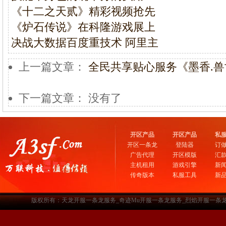
《十二之天贰》精彩视频抢先
《炉石传说》在科隆游戏展上
决战大数据百度重技术 阿里主
上一篇文章：
全民共享贴心服务《墨香.兽
下一篇文章： 没有了
开区产品
开区产品
私
开区一条龙
登陆器
订
广告代理
开区模版
汇
主机租用
游戏引擎
新
传奇版本
私服工具
新
版权所有：天龙开服一条龙服务_奇迹Mu开服一条龙服务_烈焰开服一条龙服务-www.a3sf.c