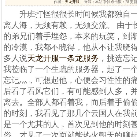
作者：
天龙开服…
来源：本站原创 点击数：
28 更新
升班打怪很很长时间候我都独自一
离人海，无须有赖，无须交流。 由于
的弟兄们着手埋怨，本来的玩笑，到
的冷漠，我都不晓得，他从不让我晓得
多人说
天龙开服一条龙服务
，挑选忘
我莅临了一个生疏的服务器，起了一
忘记灬，可想起他，心便会习性性的痛
后看了看风它们，有可能感到人多，
离去。全部人都看着我，而后着手偷
的时刻，我看见了那几个云国人在我前
是一个尤其的人，首次见到他的时刻
俗，才见了一次面就能热火朝天的聊