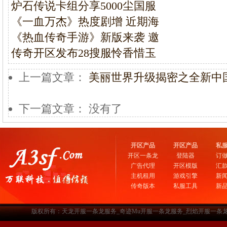
炉石传说卡组分享5000尘国服
《一血万杰》热度剧增 近期海
《热血传奇手游》新版来袭 邀
传奇开区发布28搜服怜香惜玉
上一篇文章：
美丽世界升级揭密之全新中
下一篇文章： 没有了
开区产品
开区产品
私
开区一条龙
登陆器
订
广告代理
开区模版
汇
主机租用
游戏引擎
新
传奇版本
私服工具
新
版权所有：天龙开服一条龙服务_奇迹Mu开服一条龙服务_烈焰开服一条龙服务-www.a3sf.c