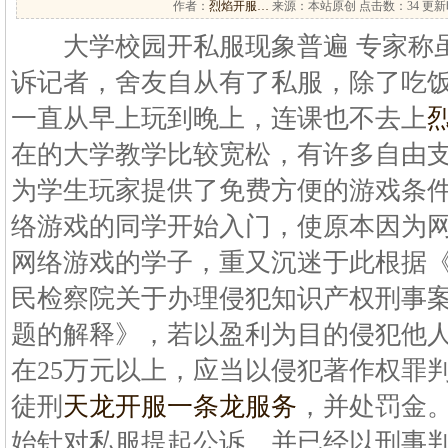
作者：
烈焰开服…
来源：本站原创 点击数：
34 更新时
大学校园开私服现象普遍 专家称虽
诉记者，舍友自从有了私服，除了吃
一直从早上玩到晚上，连课也不去上
在的大学教学比较宽松，有许多自由
为学生玩家提供了免费方便的游戏条
络游戏的同学开始入门，使原本因为
网络游戏的学子，重又沉迷于此根据
民检察院关于办理侵犯知识产权刑事
题的解释》，若以盈利为目的侵犯他
在25万元以上，应当以侵犯著作权罪判
徒刑
天龙开服一条龙服务
，并处罚金
始针对私服提起公诉，并已经以刑事