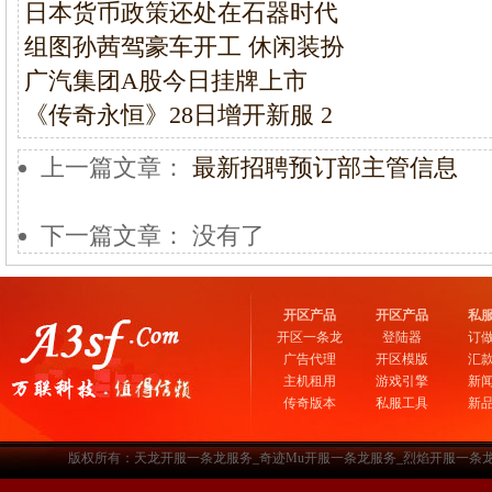
日本货币政策还处在石器时代
组图孙茜驾豪车开工 休闲装扮
广汽集团A股今日挂牌上市
《传奇永恒》28日增开新服 2
上一篇文章：
最新招聘预订部主管信息
下一篇文章： 没有了
开区产品
开区产品
私
开区一条龙
登陆器
订
广告代理
开区模版
汇
主机租用
游戏引擎
新
传奇版本
私服工具
新
版权所有：天龙开服一条龙服务_奇迹Mu开服一条龙服务_烈焰开服一条龙服务-www.a3sf.c