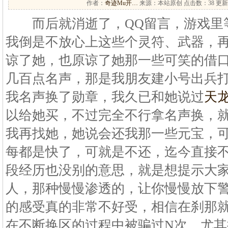
作者：
奇迹Mu开…
来源：本站原创 点击数：
38 更新
而后就消逝了，QQ留言，游戏里
我倒是不放心上这些个灵符、武器，
谅了她，也原谅了她那一些可笑的借
几百点名声，那是我朋友建小号出兵
我名声换了勋章，我久已和她说过
天
以给她买，不过完全不行拿名声换，
我再找她，她说会还我那一些元宝，
每都是快了，可就是不还，迄今直接不
段经历也没别的意思，就是想提示大
人，那种慢慢渗透的，让你慢慢放下
的感受真的非常不好受，相信在刹那
在不断换区的过程中被骗过N次，尤其