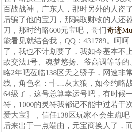
百战战神，广东人，那时另外的人盗
后骗了他的宝刀，那骗取财物的人还
刀，那时约略600元宝吧，哥们
奇迹M
能看见就结合我，QQ：431789。
了，我也不计划要了，我如今基本不
故交法1号、魂梦悠扬、爷高调等等的
略2年吧莅临138区天之骄子，网速非
线，角色名：╃﹏灰太狼，如今约略战
64级了，这号总算幸运号吧，有时候一
符，1000的灵符我都记不能中过若干
爱大宝〗，信任138区玩家不会生疏
后来出于一点端由，元宝商换人了，