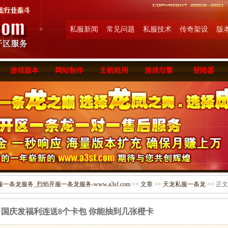
私服新闻
常见问题
私服技术
传奇架设
版
游戏版本
网站制作
主机租用
游戏引擎
登陆器
条龙服务_烈焰开服一条龙服务-www.a3sf.com
>>
文章
>>
天龙私服一条龙
>> 正文
国庆发福利连送8个卡包 你能抽到几张橙卡