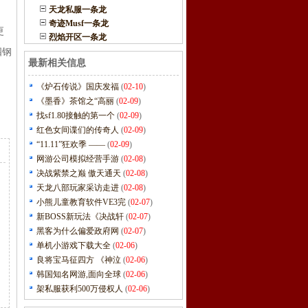
天龙私服一条龙
奇迹Musf一条龙
更
烈焰开区一条龙
四钢
最新相关信息
《炉石传说》国庆发福
(
02-10
)
《墨香》茶馆之“高丽
(
02-09
)
找sf1.80接触的第一个
(
02-09
)
红色女间谍们的传奇人
(
02-09
)
“11.11”狂欢季 ——
(
02-09
)
网游公司模拟经营手游
(
02-08
)
决战紫禁之巅 傲天通天
(
02-08
)
天龙八部玩家采访走进
(
02-08
)
小熊儿童教育软件VE3完
(
02-07
)
新BOSS新玩法《决战轩
(
02-07
)
黑客为什么偏爱政府网
(
02-07
)
单机小游戏下载大全
(
02-06
)
良将宝马征四方 《神泣
(
02-06
)
韩国知名网游,面向全球
(
02-06
)
架私服获利500万侵权人
(
02-06
)