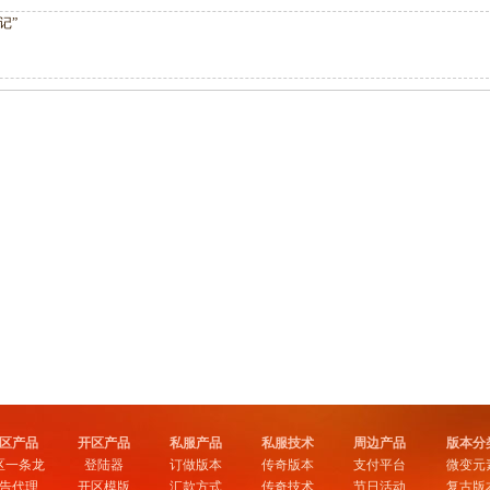
记”
区产品
开区产品
私服产品
私服技术
周边产品
版本分
区一条龙
登陆器
订做版本
传奇版本
支付平台
微变元
告代理
开区模版
汇款方式
传奇技术
节日活动
复古版