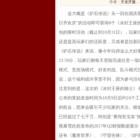
作者：
天龙开服…
这大概是《炉石传说》头一回在国庆期间举
日齐欢庆"的活动即可获得8个《冰封王座
包的限时活动（截止到10月31日），玩
还是提高玩家们的活跃度，又或者是拉新
《炉石传说》来说，像今年玩得这么大好像
23:59分，玩家们都每天登陆完成任意
模式、竞技场模式、好友对战、乱斗模式
说，这个福利或许享受不到，因为参与活动的
注意到的是，这次的《冰封王座的骑士》
公布的奖励发放时间为10月9日后约10
的机会，想来会吸引不少玩家的关注。根
已经超过了七千万，特别是"勇闯安戈洛
视暴雪此前发布的2017年Q2财报数据显
还有《魔兽世界》、《守望先锋》、《炉