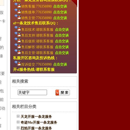
销售客服:776356990
点击交谈
销售接单:776356990
点击交谈
假
销售主管:776356990
点击交谈
个卡
sf一条龙技术售后联系QQ：
售后技术:请联系客服
点击交谈
，
售后支持:请联系客服
点击交谈
对
售后值班:请联系客服
点击交谈
售后解答:请联系客服
点击交谈
的
售后主管:请联系客服
点击交谈
梯
私服开区咨询及投诉热线：
投诉提交:776356990
点击交谈
开sf服务热线:请联系客服
需要
相关搜索
前
包
前
相关栏目分类
据动
天龙开服一条龙服务
，
奇迹Mu开服一条龙服务
首
烈焰开服一条龙服务