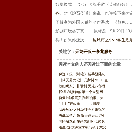
款集换式（TCG）卡牌手游《英雄战歌》
务
。对《炉石传说》来说，也许接下来才
了解身为外国人做的动作游戏，《赦免……
影剧厂玩起了真…… 原标题：9月29日 1
兵！如果你还没……
盐城市区中小学生现
关键字：
天龙开服一条龙服务
阅读本文的人还阅读过下面的文章
保送30级 《神泣》新手登陆礼
《倚天屠龙记》玩家制作LOL全
鼓励玩家并非限制 天龙八部玩
找sf1.80接触的第一个大型网
倚天Ⅱ追求完美 跨区合服并为
“11.11”狂欢季 —— 共同庆
我爱玩SF之升级打怪和赚钱的
决战紫禁之巅 傲天通天西游个
网络游戏正在迎来新时代究竟
逃生2游戏讲堂学校与镇子意义