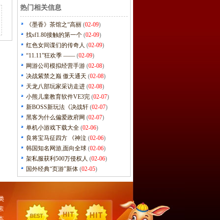
热门相关信息
《墨香》茶馆之“高丽
(
02-09
)
找sf1.80接触的第一个
(
02-09
)
红色女间谍们的传奇人
(
02-09
)
“11.11”狂欢季 ——
(
02-09
)
网游公司模拟经营手游
(
02-08
)
决战紫禁之巅 傲天通天
(
02-08
)
天龙八部玩家采访走进
(
02-08
)
小熊儿童教育软件VE3完
(
02-07
)
新BOSS新玩法《决战轩
(
02-07
)
黑客为什么偏爱政府网
(
02-07
)
单机小游戏下载大全
(
02-06
)
良将宝马征四方 《神泣
(
02-06
)
韩国知名网游,面向全球
(
02-06
)
架私服获利500万侵权人
(
02-06
)
国外经典“页游”新体
(
02-05
)
类
素
本