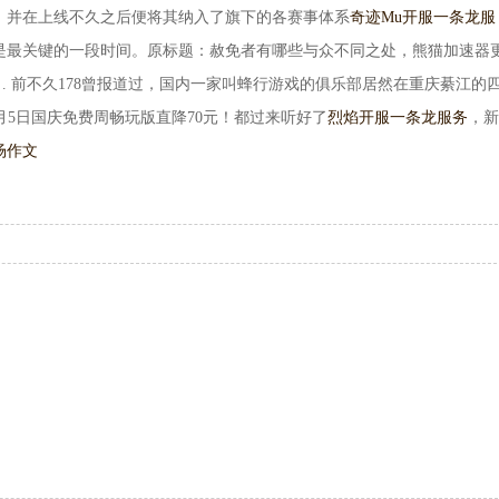
，并在上线不久之后便将其纳入了旗下的各赛事体系
奇迹Mu开服一条龙服
是最关键的一段时间。原标题：赦免者有哪些与众不同之处，熊猫加速器
 前不久178曾报道过，国内一家叫蜂行游戏的俱乐部居然在重庆綦江的
0月5日国庆免费周畅玩版直降70元！都过来听好了
烈焰开服一条龙服务
，新
场作文