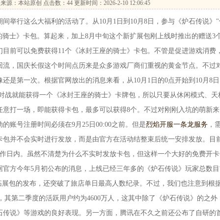
来源：本站原创 点击数：
44 更新时间：2026-2-10 12:06:45
行这么大福利的活动了。从10月1日到10月8日，参与《炉石传说》"
的骑士》卡包。算起来，加上8月中旬这个新扩展包刚上线时推出的赠送3
家们目前可以免费获得11个《冰封王座的骑士》卡包。不管是促进游戏消费
回流，国庆长假这个时间点历来是众多游戏厂商们重视的黄金节点。不过
还是第一次。根据官网放出的消息来看，从10月1日的0点开始到10月8日
一场对战就能获得一个《冰封王座的骑士》卡牌包，所以只要从休闲模式、天
任意打一场，即能获得卡包，最多可以获得8个。不过对刚刚入坑的萌新来
账号注册时间必须在9月25日00:00之前。但是
烈焰开服一条龙服务
，
卡包并不会实时进行发放，而是由官方在活动结整束后统一安排发放。目
个工作日内。虽然不清楚为什么不实时发放卡包，但这样一个大好的免费开卡
据官方今年5月初公布的消息，上线已经三年多的《炉石传说》玩家总数目
"拓展包的发布，还突破了旅店单日最高人数纪录。不过，我们也注意到根
示，其第二季度的活跃用户约为4600万人，这其中除了《炉石传说》的之外
石传说》等游戏的良好表现。另一方面，腾讯在不久之前还公布了自研的