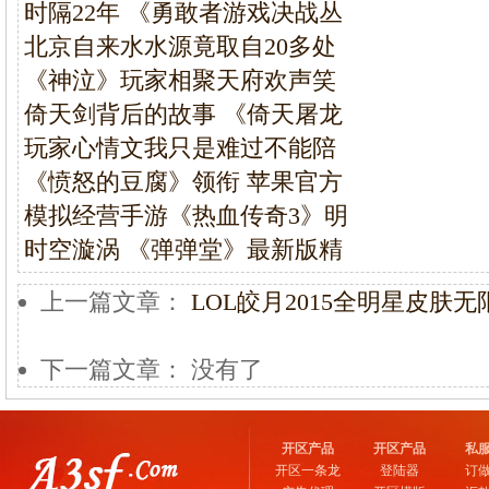
时隔22年 《勇敢者游戏决战丛
北京自来水水源竟取自20多处
《神泣》玩家相聚天府欢声笑
倚天剑背后的故事 《倚天屠龙
玩家心情文我只是难过不能陪
《愤怒的豆腐》领衔 苹果官方
模拟经营手游《热血传奇3》明
时空漩涡 《弹弹堂》最新版精
上一篇文章：
LOL皎月2015全明星皮肤
下一篇文章： 没有了
开区产品
开区产品
私
开区一条龙
登陆器
订