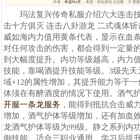
作者：
奇迹Mu开…
来源：本站原创 点击数：
31 更新
玛法复兴传奇私服介绍六大连击技能
击十方俱灭 连击八卦游龙 二式魂体斩
威如海内力值用黄条代表，显示在血
对任何攻击的伤害，都会得到一定量
到大幅度提升。内功等级越高，内力
技能，靠喝酒提升技能等级。3级先天元
域+12的属性增加，其提升能力等于
体须在有醉酒度的情况下使用。酒气
开服一条龙服务
，能得到抵抗合击威
增加，酒气护体等级增加，还有加血
龙酒气护体等级为99级。静之系列内
御技能，适合三职业通用，学习后提