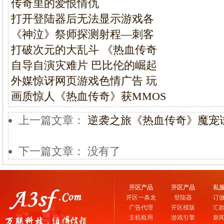
传奇里的爱恨情仇
打开登陆器后无法显示游戏各
《神泣》祭师探测射程—刺客
打破次元的大乱斗 《热血传奇
自导自演灾难片 巴比伦的崛起
外媒惊讶网页游戏色情广告 玩
画质惊人《热血传奇》获MMOS
上一篇文章：
逆袭之旅《热血传奇》魔宠
下一篇文章： 没有了
开区产品
开区产品
私
开区一条龙
登陆器
订
广告代理
开区模版
汇
主机租用
游戏引擎
新