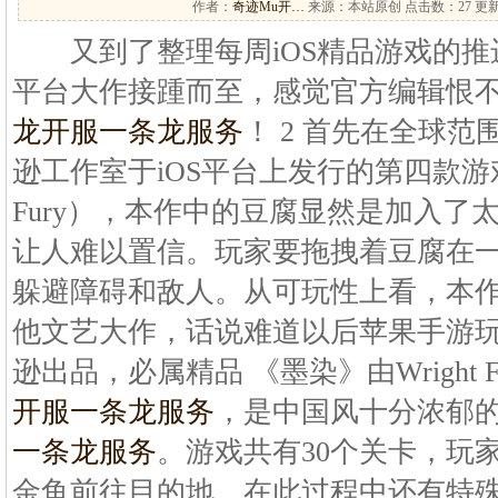
作者：
奇迹Mu开…
来源：本站原创 点击数：
27 更新
又到了整理每周iOS精品游戏的推进
平台大作接踵而至，感觉官方编辑恨
龙开服一条龙服务
！ 2 首先在全球
逊工作室于iOS平台上发行的第四款游戏
Fury），本作中的豆腐显然是加入了
让人难以置信。玩家要拖拽着豆腐在
躲避障碍和敌人。从可玩性上看，本
他文艺大作，话说难道以后苹果手游
逊出品，必属精品 《墨染》由Wright Fly
开服一条龙服务
，是中国风十分浓郁
一条龙服务
。游戏共有30个关卡，玩
金鱼前往目的地，在此过程中还有特