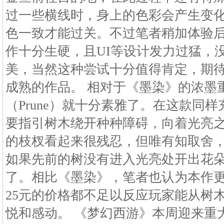
过一些横线时，身上的色彩会产生变
色一致才能过关。不过笔者稍加体验
作十分生硬，且UI等设计发力过猛，
美，当然这种尝试十分值得肯定，期待未来看到
成熟的作品。 相对于《墨染》的浓墨
（Prune）就十分素雅了。在这款同
要指引树木绕开种种障碍，向着光亮
的枝杈看起来很残忍，但唯有知取舍
如果先前的树没有进入光亮处开出花
了。相比《墨染》，笔者也认为本作
25元的价格都不足以反应玩家能从树
悦和感动。 《梦幻西游》本周迎来重