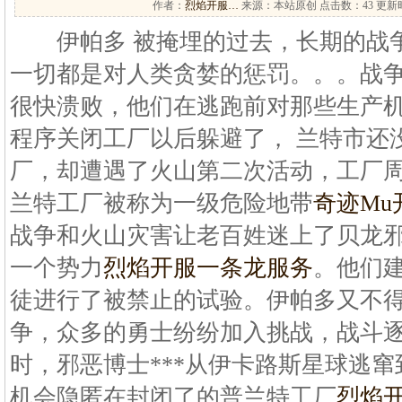
作者：
烈焰开服…
来源：本站原创 点击数：
43 更新时
伊帕多 被掩埋的过去，长期的战争
一切都是对人类贪婪的惩罚。。。战
很快溃败，他们在逃跑前对那些生产
程序关闭工厂以后躲避了， 兰特市还
厂，却遭遇了火山第二次活动，工厂
兰特工厂被称为一级危险地带
奇迹Mu
战争和火山灾害让老百姓迷上了贝龙
一个势力
烈焰开服一条龙服务
。他们
徒进行了被禁止的试验。伊帕多又不
争，众多的勇士纷纷加入挑战，战斗
时，邪恶博士***从伊卡路斯星球逃
机会隐匿在封闭了的普兰特工厂
烈焰