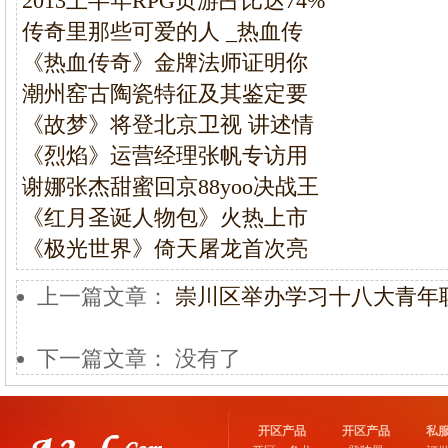
2013上半年RPG页游占比达74%
传奇里那些可爱的人 _热血传
《热血传奇》金牌法师证明你
潮州窑古陶瓷特征及其鉴定要
《故梦》将登北京卫视 讲述情
《烈焰》运营经理张帆专访用
谢娜张杰甜蜜回京88yoo决战王
《红月圣诞人物包》火热上市
《极光世界》倚天屠龙首次亮
上一篇文章：
崇川区举办学习十八大青年
下一篇文章： 没有了
开区产品
开区产品
私