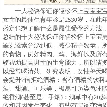
作者：
奇迹Mu开…
来源：本站原创 点击数：
39 更新
十大秘诀保证你轻松怀上宝宝宝宝
女性的最佳生育年龄是2530岁，在此
必定也想了解什么是最佳受孕的方法
总结的十大秘诀保证你轻松怀上宝宝
睾丸激素分泌过低。减少精子数量，
的食物，例如精肉、鸡、海鲜以及所
够帮助提高男性的生育能力，所以请
以经常喝清茶。研究表明，女性每天
会提升7倍拒绝酒精：含有酒精的饮料
酒、甜酒、可乐等，极易引起染色体
绝香烟(甚至是二手烟)：烟草中有20
体和基因发生变化，有些有害诱变物