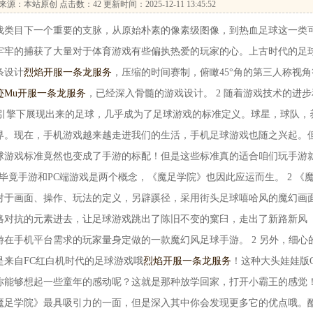
来源：本站原创 点击数：
42 更新时间：2025-12-11 13:45:52
类目下一个重要的支脉，从原始朴素的像素级图像，到热血足球这一类
牢牢的捕获了大量对于体育游戏有些偏执热爱的玩家的心。上古时代的足
条设计
烈焰开服一条龙服务
，压缩的时间赛制，俯瞰45°角的第三人称视角
迹Mu开服一条龙服务
，已经深入骨髓的游戏设计。 2 随着游戏技术的进步
理引擎下展现出来的足球，几乎成为了足球游戏的标准定义。球星，球队，
界。现在，手机游戏越来越走进我们的生活，手机足球游戏也随之兴起。
球游戏标准竟然也变成了手游的标配！但是这些标准真的适合咱们玩手游
毕竟手游和PC端游戏是两个概念，《魔足学院》也因此应运而生。 2 《
对于画面、操作、玩法的定义，另辟蹊径，采用街头足球嘻哈风的魔幻画
略对抗的元素进去，让足球游戏跳出了陈旧不变的窠臼，走出了新路新风
在手机平台需求的玩家量身定做的一款魔幻风足球手游。 2 另外，细心
来自FC红白机时代的足球游戏哦
烈焰开服一条龙服务
！这种大头娃娃版
能够想起一些童年的感动呢？这就是那种放学回家，打开小霸王的感觉！
魔足学院》最具吸引力的一面，但是深入其中你会发现更多它的优点哦。