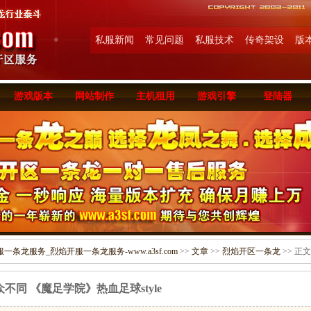
私服新闻
常见问题
私服技术
传奇架设
版
游戏版本
网站制作
主机租用
游戏引擎
登陆器
条龙服务_烈焰开服一条龙服务-www.a3sf.com
>>
文章
>>
烈焰开区一条龙
>> 正文
众不同 《魔足学院》热血足球style