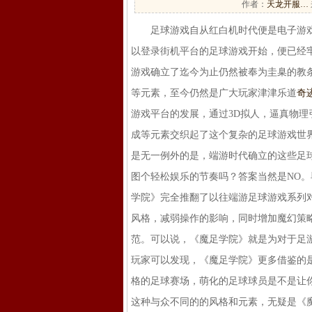
作者：
天龙开服…
足球游戏自从红白机时代便是电子游戏
以登录街机平台的足球游戏开始，便已经
游戏确立了迄今为止仍然被奉为圭臬的教
等元素，至今仍然是广大玩家津津乐道
奇
游戏平台的发展，通过3D拟人，逼真物
成等元素交织起了这个复杂的足球游戏世
是无一例外的是，端游时代确立的这些足
图个轻松娱乐的节奏吗？答案当然是NO。
学院》完全推翻了以往端游足球游戏系列
风格，减弱操作的影响，同时增加魔幻策
范。可以说，《魔足学院》就是为对于足游
玩家可以发现，《魔足学院》更多借鉴的是
格的足球赛场，萌化的足球球员是不是让你
这种与众不同的的风格和元素，无疑是《