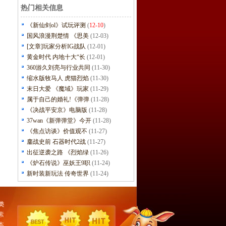
热门相关信息
《新仙剑ol》试玩评测
(
12-10
)
国风浪漫荆楚情 《思美
(12-03)
[文章]玩家分析IG战队
(12-01)
黄金时代 内地十大“长
(12-01)
360游久刘亮与行业共同
(11-30)
缩水版牧马人 虎猫烈焰
(11-30)
末日大爱 《魔域》玩家
(11-29)
属于自己的婚礼!《弹弹
(11-28)
《决战平安京》电脑版
(11-28)
37wan《新弹弹堂》今开
(11-28)
《焦点访谈》价值观不
(11-27)
鏖战史前 石器时代2战
(11-27)
出征逆袭之路 《烈焰绿
(11-26)
《炉石传说》巫妖王9职
(11-24)
新时装新玩法 传奇世界
(11-24)
类
素
本