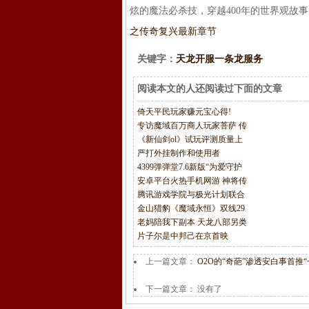
炫的魔法必杀技，穿越400年的世界观故
之传奇复兴最新章节
关键字：
天龙开服一条龙服务
阅读本文的人还阅读过下面的文章
倚天平民玩家赚元宝心得!
专访魔域百万商人玩家菩萨 传
《新仙剑ol》试玩评测质量上
严打外挂制作和使用者
4399弹弹堂7.6新版“为爱守护
安卓平台火热手机网游 神将传
腾讯游戏学院与极光计划联合
金山猎豹《魔域永恒》双线29
老妈陪我下副本 天龙八部另类
片子尔是中邦己在京首映
上一篇文章：
O2O的“奇葩”渗透安白事首推
下一篇文章： 没有了