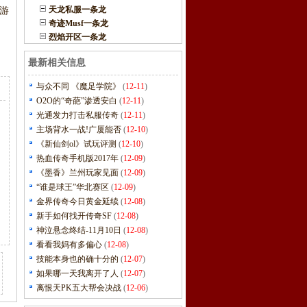
天龙私服一条龙
游
奇迹Musf一条龙
烈焰开区一条龙
最新相关信息
与众不同 《魔足学院》
(
12-11
)
O2O的“奇葩”渗透安白
(
12-11
)
光通发力打击私服传奇
(
12-11
)
主场背水一战!广厦能否
(
12-10
)
《新仙剑ol》试玩评测
(
12-10
)
热血传奇手机版2017年
(
12-09
)
《墨香》兰州玩家见面
(
12-09
)
“谁是球王”华北赛区
(
12-09
)
金界传奇今日黄金延续
(
12-08
)
新手如何找开传奇SF
(
12-08
)
神泣悬念终结-11月10日
(
12-08
)
看看我妈有多偏心
(
12-08
)
技能本身也的确十分的
(
12-07
)
如果哪一天我离开了人
(
12-07
)
离恨天PK五大帮会决战
(
12-06
)