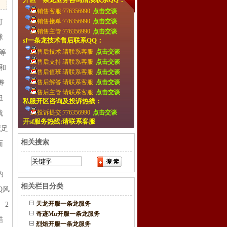
销售客服:776356990
点击交谈
销售接单:776356990
点击交谈
可
销售主管:776356990
点击交谈
球
sf一条龙技术售后联系QQ：
售后技术:请联系客服
点击交谈
等
售后支持:请联系客服
点击交谈
和
售后值班:请联系客服
点击交谈
售后解答:请联系客服
点击交谈
养
售后主管:请联系客服
点击交谈
但
私服开区咨询及投诉热线：
投诉提交:776356990
点击交谈
就
开sf服务热线:请联系客服
魔足
相关搜索
面
的
相关栏目分类
Q风
天龙开服一条龙服务
 2
奇迹Mu开服一条龙服务
酷
烈焰开服一条龙服务