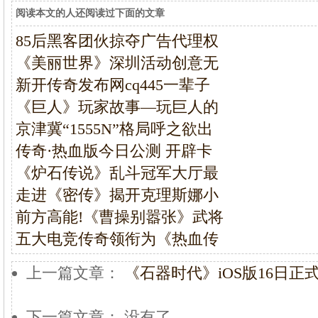
阅读本文的人还阅读过下面的文章
85后黑客团伙掠夺广告代理权
《美丽世界》深圳活动创意无
新开传奇发布网cq445一辈子
《巨人》玩家故事—玩巨人的
京津冀“1555N”格局呼之欲出
传奇·热血版今日公测 开辟卡
《炉石传说》乱斗冠军大厅最
走进《密传》揭开克理斯娜小
前方高能!《曹操别嚣张》武将
五大电竞传奇领衔为《热血传
上一篇文章：
《石器时代》iOS版16日正
下一篇文章： 没有了