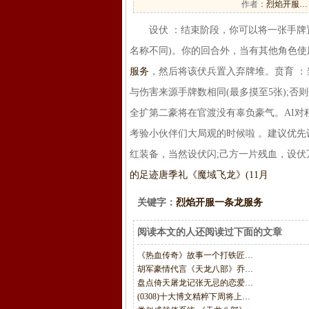
作者：
烈焰开服…
设伏 ：结束阶段，你可以将一张手牌置
名称不同)。你的回合外，当有其他角色
服务
，然后将该伏兵置入弃牌堆。贲育 
与伤害来源手牌数相同(最多摸至5张);否
全扩第二豪将在官渡没有辜负豪气。AI
考验小伙伴们大局观的时候啦 。建议优先
红装备，当然设伏闪;己方一片残血，设伏
的足迹
唐季礼《魔域飞龙》(11月
关键字：
烈焰开服一条龙服务
阅读本文的人还阅读过下面的文章
《热血传奇》故事一个打铁匠…
胡军豪情代言《天龙八部》乔…
盘点倚天屠龙记张无忌的恋爱…
(0308)十大博文精粹下周将上…