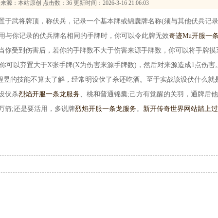
来源：本站原创 点击数：
36 更新时间：2026-3-16 21:06:03
于武将牌顶，称伏兵，记录一个基本牌或锦囊牌名称(须与其他伏兵记
使用与你记录的伏兵牌名相同的手牌时，你可以令此牌无效
奇迹Mu开服一
：当你受到伤害后，若你的手牌数不大于伤害来源手牌数，你可以将手牌摸
则你可以弃置大于X张手牌(X为伤害来源手牌数)，然后对来源造成1点伤害
对程昱的技能不算太了解，经常明设伏了杀还吃酒。至于实战该设伏什么就
设伏杀
烈焰开服一条龙服务
、桃和普通锦囊;己方有觉醒的关羽，通牌后
万箭;还是要活用，多说牌
烈焰开服一条龙服务
。
新开传奇世界网站踏上过