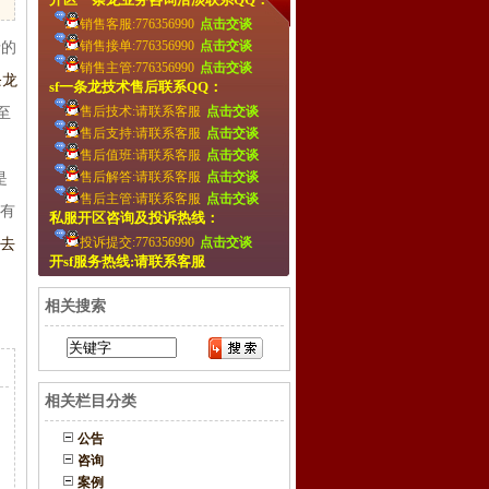
销售客服:776356990
点击交谈
销售接单:776356990
点击交谈
录的
销售主管:776356990
点击交谈
条龙
sf一条龙技术售后联系QQ：
售后技术:请联系客服
点击交谈
至
售后支持:请联系客服
点击交谈
。
售后值班:请联系客服
点击交谈
售后解答:请联系客服
点击交谈
是
售后主管:请联系客服
点击交谈
他有
私服开区咨询及投诉热线：
投诉提交:776356990
点击交谈
去
开sf服务热线:请联系客服
相关搜索
相关栏目分类
公告
咨询
案例