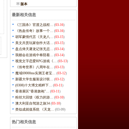
版本
最新相关信息
《三国杀》官渡之战程…
(
03-16
)
《热血传奇》故事一个…
(
03-16
)
胡军豪情代言《天龙八…
(
03-15
)
美文共赏玩家创作大话…
(
03-15
)
盘点倚天屠龙记张无忌…
(
03-14
)
我都会在游戏中奉陪着…
(
03-14
)
视觉文字恋爱RPG游戏《…
(
03-13
)
《传奇世界》八周年在…
(
03-13
)
魔域69000ms实测王者宝…
(
03-12
)
新疆大学生服装设计联…
(
03-12
)
(0308)十大博文精粹下…
(
03-11
)
香港展区“香港旗袍”…
(
03-11
)
粉丝大回馈《权力的游…
(
03-10
)
澳大利亚自驾游之旅34
(
03-10
)
类似成就值系统 《天龙…
(03-09)
热门相关信息