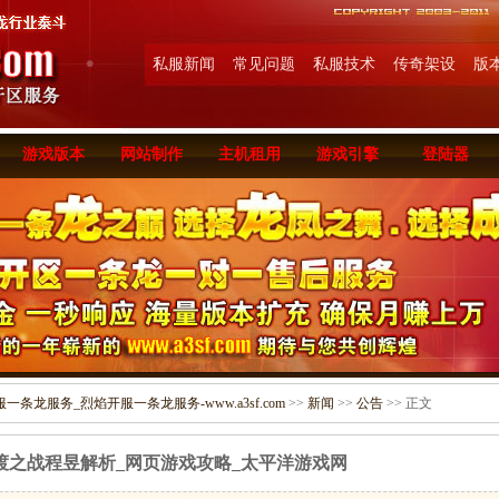
私服新闻
常见问题
私服技术
传奇架设
版
游戏版本
网站制作
主机租用
游戏引擎
登陆器
条龙服务_烈焰开服一条龙服务-www.a3sf.com
>>
新闻
>>
公告
>> 正文
渡之战程昱解析_网页游戏攻略_太平洋游戏网