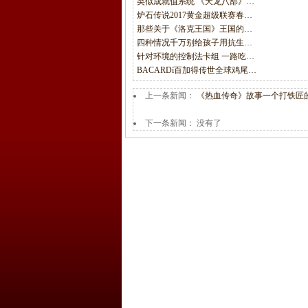
类似成就值系统 《天龙八部》…
炉石传说2017黄金超级联赛春…
那些关于《洛克王国》王国的…
四种情况千万别给孩子用抗生…
针对环境的控制法卡组 一路吃…
BACARDí百加得传世全球鸡尾…
上一条新闻：
《热血传奇》故事一个打铁匠
下一条新闻： 没有了